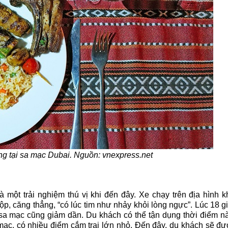
g tại sa mạc Dubai. Nguồn: vnexpress.net
à một trải nghiệm thú vị khi đến đây. Xe chạy trên địa hình 
ộp, căng thẳng, “có lúc tim như nhảy khỏi lòng ngực”.
Lúc 18 g
ên sa mạc cũng giảm dần. Du khách có thể tận dụng thời điểm n
mạc, có nhiều điểm cắm trại lớn nhỏ. Đến đây, du khách sẽ đ