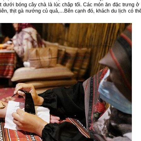
dưới bóng cây chà là lúc chập tối. Các món ăn đặc trưng ở 
n, thịt gà nướng củ quả,…Bên cạnh đó, khách du lịch có thể