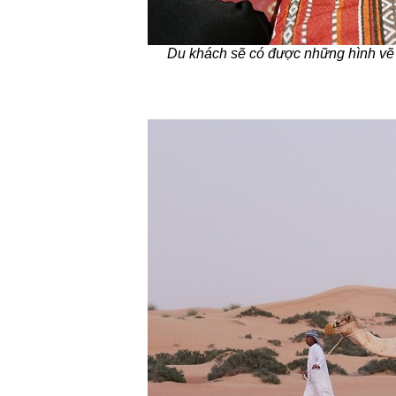
Du khách sẽ có được những h
ình
vẽ 