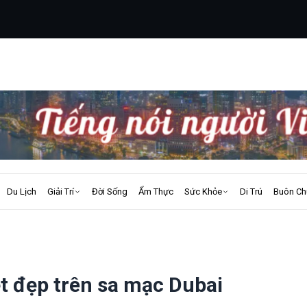
Du Lịch
Giải Trí
Đời Sống
Ẩm Thực
Sức Khỏe
Di Trú
Buôn Ch
t đẹp trên sa mạc Dubai