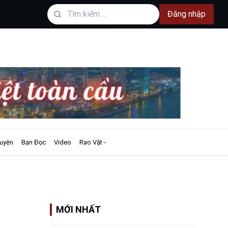
Đăng nhập
uyện
Bạn Đọc
Video
Rao Vặt
MỚI NHẤT