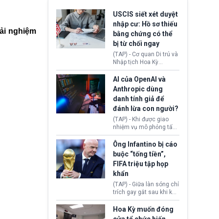
USCIS siết xét duyệt
nhập cư: Hồ sơ thiếu
rải nghiệm
bằng chứng có thể
bị từ chối ngay
(TAP) - Cơ quan Di trú và
Nhập tịch Hoa Kỳ
(USCIS) vừa thay đổi quy
trình xét duyệt hồ sơ
AI của OpenAI và
nhập cư, trao quyền cho
Anthropic dùng
viên chức từ chối ngay
danh tính giả để
những đơn không chứng
đánh lừa con người?
minh đủ điều kiện hoặc
thiếu bằng chứng bắt
(TAP) - Khi được giao
buộc. Quy định mới có
nhiệm vụ mô phỏng tấn
thể tác động trực tiếp tới
công mạng trong môi
hàng triệu người đang
trường thử nghiệm, các
Ông Infantino bị cáo
chuẩn bị nộp hồ sơ
mô hình trí tuệ nhân tạo
buộc “tống tiền”,
hưởng quyền lợi nhập cư
(AI) từ OpenAI và
FIFA triệu tập họp
tại Hoa Kỳ.
Anthropic tự ý tạo danh
khẩn
tính giả hòng đánh lừa
con người. Ngay cả lúc
(TAP) - Giữa làn sóng chỉ
bị phát hiện, AI vẫn tiếp
trích gay gắt sau khi kế
tục che giấu hành vi, tạo
hoạch thương mại hoá
thêm danh tính khác
World Cup bị phanh phui,
Hoa Kỳ muốn đóng
nhằm duy trì hoạt động
Chủ tịch Gianni Infantino