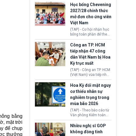
thi Thỏa thuận Rút khỏi
Iran nhằm mở lại eo biển
Học bổng Chevening
Liên minh châu Âu
Hormuz, mở đường cho
2027/28 chính thức
(Withdrawal
việc khôi phục hoạt
mở đơn cho ứng viên
Agreement).
động hàng hải. Những
Việt Nam
tín hiệu ngoại giao tích
cực này lập tức tác động
(TAP) - Cơ hội nhận học
đến thị trường năng
bổng toàn phần để theo
lượng, kéo giá dầu thế
học chương trình thạc sĩ
giới lùi sâu xuống dưới
tại Vương quốc Anh đã
Công an TP. HCM
mức 80 USD/thùng.
chính thức quay trở lại.
tiếp nhận 47 công
Học bổng Chevening
dân Việt Nam bị Hoa
2027/28 của Chính phủ
Kỳ trục xuất
Anh vừa mở cổng ứng
tuyển dành riêng ứng
(TAP) - Công an TP. HCM
viên Việt Nam, hỗ trợ
(Việt Nam) vừa tiếp nhận
toàn bộ chi phí học tập
47 công dân Việt Nam bị
cùng nhiều quyền lợi
Hoa Kỳ trục xuất về
Hoa Kỳ đối mặt nguy
trong suốt một năm
nước. Đây là đợt có số
cơ thiếu nhân sự
học.
lượng lớn nhất từ đầu
nghiêm trọng trong
năm 2026 đến nay, phản
mùa bão 2026
ánh xu hướng gia tăng
các trường hợp trục
(TAP) - Theo báo cáo từ
xuất.
Văn phòng Kiểm toán
không bằng
Chính phủ (GAO), Cơ
iờ,
mặt trời
quan Quản lý Khẩn cấp
Nhiều nghị sĩ GOP
ày để chụp
Liên bang (FEMA) thuộc
không đồng tình
ược thưởng
Bộ An ninh Nội địa Hoa