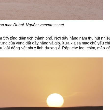
 sa mạc Dubai. Nguồn: vnexpress.net
ếm 5% tổng diện tích thành phố. Nơi đây hàng năm thu hút nhiề
rưng của vùng đất đầy nắng và gió. Xưa kia sa mạc chủ yếu ch
 loài động vật như: linh dương Ả Rập, các loại chim, mèo cát