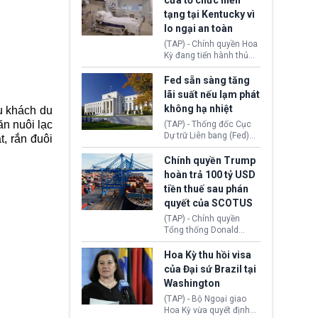
cửa tổ chức hiến
tiếp tục đối mặt cáo
tạng tại Kentucky vì
buộc dùng sức ép tài
lo ngại an toàn
chính để đổi lấy sự ủng
chính trị từ Liên đoàn
(TAP) - Chính quyền Hoa
Bóng đá Jordan. Trước
Kỳ đang tiến hành thủ
áp lực dồn dập, FIFA phải
tục thu hồi chứng nhận
tổ chức cuộc họp khẩn ở
hoạt động của tổ chức
Fed sẵn sàng tăng
Morocco.
hiến tạng Network for
lãi suất nếu lạm phát
Hope (bang Kentucky).
không hạ nhiệt
u khách du
Nguyên nhân vì đơn vị
ăn nuôi lạc
này bị cáo buộc có nhiều
(TAP) - Thống đốc Cục
sai sót nghiêm trọng, vi
Dự trữ Liên bang (Fed)
, rắn đuôi
phạm quy định về an
Lisa Cook nói sẽ ủng hộ
toàn y tế.
tăng lãi suất nếu lạm
Chính quyền Trump
phát ở Hoa Kỳ không tiếp
hoàn trả 100 tỷ USD
tục giảm trong thời gian
tiền thuế sau phán
tới.
quyết của SCOTUS
(TAP) - Chính quyền
Tổng thống Donald
Trump đã hoàn trả
khoảng 100 tỷ USD thuế
Hoa Kỳ thu hồi visa
quan từng thu theo Đạo
của Đại sứ Brazil tại
luật Quyền hạn Kinh tế
Washington
Khẩn cấp Quốc tế
(IEEPA). Động thái này
(TAP) - Bộ Ngoại giao
diễn ra sau phán quyết
Hoa Kỳ vừa quyết định