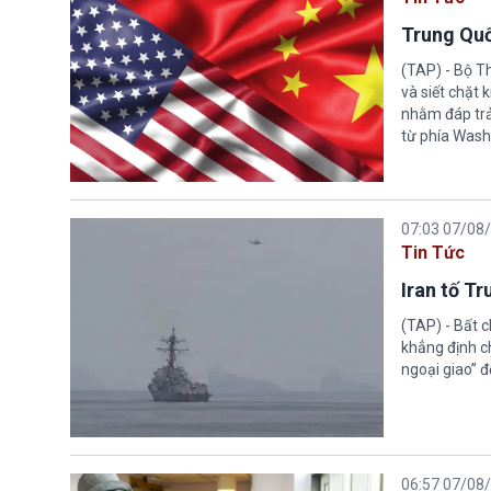
Trung Quố
(TAP) - Bộ T
và siết chặt
nhằm đáp trả
từ phía Wash
07:03 07/08
Tin Tức
Iran tố T
(TAP) - Bất 
khẳng định c
ngoại giao” đ
06:57 07/08