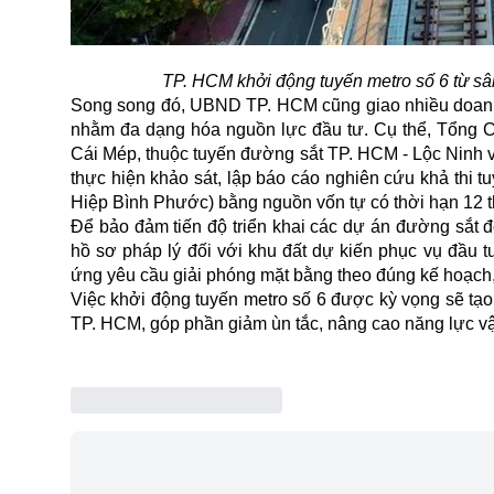
TP. HCM khởi động tuyến metro số 6 từ s
Song song đó, UBND TP. HCM cũng giao nhiều doanh 
nhằm đa dạng hóa nguồn lực đầu tư. Cụ thể, Tổng 
Cái Mép, thuộc tuyến đường sắt TP. HCM - Lộc Ninh 
thực hiện khảo sát, lập báo cáo nghiên cứu khả thi 
Hiệp Bình Phước) bằng nguồn vốn tự có thời hạn 12 
Để bảo đảm tiến độ triển khai các dự án đường sắt đ
hồ sơ pháp lý đối với khu đất dự kiến phục vụ đầu
ứng yêu cầu giải phóng mặt bằng theo đúng kế hoạch, l
Việc khởi động tuyến metro số 6 được kỳ vọng sẽ tạ
TP. HCM, góp phần giảm ùn tắc, nâng cao năng lực vận 