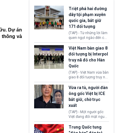
Triệt phá hai đường
dây tội phạm xuyên
quốc gia, bắt giữ
171 đối tượng
Hữu. Dự án
(TAP) - Từ những lời làm
 thông và
quen ngọt ngào đến các
“sàn vàng ảo”, bất động
sản trực tuyến cùng
Việt Nam bàn giao 8
đường dây đánh bạc quy
đối tượng bị Interpol
mô lớn, hai tổ chức tội
truy nã đỏ cho Hàn
phạm xuyên quốc gia đã
Quốc
dựng lên mạng lưới hoạt
động tại Việt Nam và
(TAP) - Việt Nam vừa bàn
Lào, lôi kéo hàng nghìn
giao 8 đối tượng truy nã
người tham gia, luân
đỏ Interpol cho lực lượng
chuyển dòng tiền qua
chức năng Hàn Quốc.
Vừa ra tù, người đàn
nhiều lớp tài khoản. Sau
Nhóm này bị xác định
ông gốc Việt bị ICE
hơn 2 tuần phối hợp truy
lừa đảo 619 nạn nhân,
bắt giữ, chờ trục
xét, lực lượng chức năng
chiếm đoạt hơn 17,7 tỷ
hai nước đã bắt giữ 171
xuất
KRW.
đối tượng.
(TAP) - Một người gốc
Việt đang đối mặt nguy
cơ bị trục xuất khỏi Hoa
Kỳ sau khi đã chấp hành
Trung Quốc tung
xong bản án liên quan