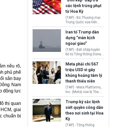
“đòn kép” đáp trả
đến tội ác từ hơn 30
các lệnh trừng phạt
năm trước tại California.
từ Hoa Kỳ
(TAP) - Bộ Thương mại
Trung Quốc vừa tiến
hành áp đặt lệnh trừng
phạt lên hàng loạt thực
Iran tố Trump dàn
thể và siết chặt kiểm
dựng “màn kịch
soát xuất khẩu máy bay
ngoại giao”
không người lái (UAV)
sang Hoa Kỳ. Động thái
(TAP) - Bất chấp tuyên
này nhằm đáp trả các
bố từ Tổng thống Donald
biện pháp hạn chế
Trump về tiến trình đàm
thương mại, áp thuế mới
phán hòa bình, Iran
Meta phải chi 567
âm nêu rõ,
cùng lệnh cấm công
khẳng định chưa có bất
triệu USD vì gây
nh phủ phê
nghệ gần đây từ phía
kỳ thỏa thuận nào.
khủng hoảng tâm lý
Washington.
Tehran cho rằng, Hoa Kỳ
nối sân bay
thanh thiếu niên
chỉ đang dàn dựng “màn
- Đông Nam
kịch ngoại giao” để xoa
(TAP) - Meta Platforms,
dịu căng thẳng.
o động lực
Inc. (Meta) vừa bị Tòa án
bang New Mexico yêu
cầu đóng góp 567 triệu
Trump ký sắc lệnh
ô thị quan
USD vào một quỹ khắc
siết quyền công dân
 HCM, giai
phục hậu quả. Quyết
theo nơi sinh tại Hoa
định này diễn ra sau khi
c chuẩn bị
Kỳ
toà xác định, những nền
tảng mạng xã hội
(TAP) - Tổng thống