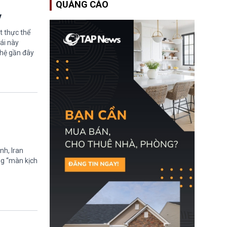
QUẢNG CÁO
Bộ An ninh Nội địa Hoa
Kỳ (DHS) đang đối mặt
ỳ
nguy cơ thiếu hụt lực
lượng trầm trọng. Điều
t thực thể
này cần được đặc biệt
ái này
chú ý bởi nếu các siêu
ghệ gần đây
bão đổ bộ Hoa Kỳ ở nửa
cuối năm 2026, lực
lượng ứng phó “mỏng”
có thể làm nghẽn công
tác cứu trợ; dẫn đến hệ
thống ứng phó khẩn cấp
quốc gia quá tải.
nh, Iran
ng “màn kịch