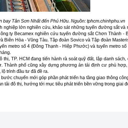
ân bay Tân Sơn Nhất đến Phú Hữu. Nguồn: tphcm.chinhphu.vn
nghiệp lớn nghiên cứu, khảo sát những tuyến đường sắt và 
Công ty Becamex nghiên cứu tuyến đường sắt Chơn Thành - 
và Biên Hòa - Vũng Tàu. Tập đoàn Sovico và Tập đoàn Masteris
tuyến metro số 4 (Đông Thạnh - Hiệp Phước) và tuyến metro số 
tháng.
ô thị, TP. HCM đang tiến hành rà soát quỹ đất, lập danh sách,
 tư. Thành phố cũng xây dựng phương án tái định cư phù hợp
ộ trình đầu tư đã đề ra.
o bước chuyển mới góp phần phát triển hạ tầng giao thông côn
tải đô thị, hướng tới mục tiêu phát triển bền vững trong giai đ