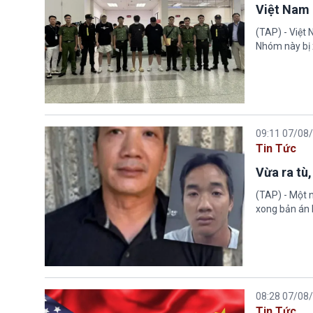
Việt Nam 
(TAP) - Việt
Nhóm này bị 
09:11 07/08
Tin Tức
Vừa ra tù,
(TAP) - Một n
xong bản án l
08:28 07/08
Tin Tức