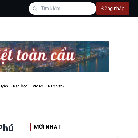
Đăng nhập
uyện
Bạn Đọc
Video
Rao Vặt
 Phú
MỚI NHẤT