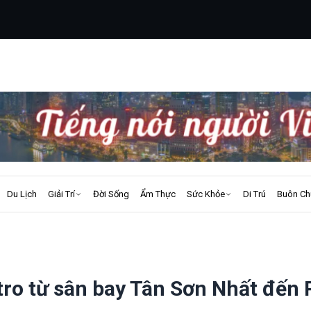
Du Lịch
Giải Trí
Đời Sống
Ẩm Thực
Sức Khỏe
Di Trú
Buôn Ch
ro từ sân bay Tân Sơn Nhất đến