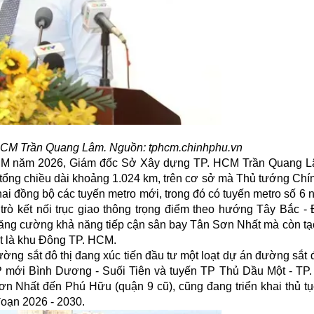
HCM Trần Quang Lâm. Nguồn: tphcm.chinhphu.vn
 HCM năm 2026, Giám đốc Sở Xây dựng TP. HCM Trần Quang L
 tổng chiều dài khoảng 1.024 km, trên cơ sở mà Thủ tướng Chí
khai đồng bộ các
tuyến metro
mới, trong đó có tuyến metro số 6 
trò kết nối trục giao thông trọng điểm theo hướng Tây Bắc 
 tăng cường khả năng tiếp cận sân bay Tân Sơn Nhất mà còn tạ
ệt là khu Đông TP. HCM.
ng sắt đô thị đang xúc tiến đầu tư một loạt dự án đường sắt đ
TP mới Bình Dương - Suối Tiên và tuyến TP Thủ Dầu Một - TP.
ơn Nhất đến Phú Hữu (quận 9 cũ), cũng đang triển khai thủ tụ
đoạn 2026 - 2030.