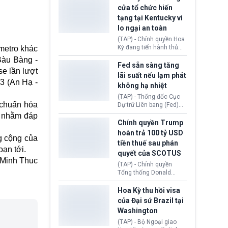
nhằm duy trì hoạt động
Chủ tịch Gianni Infantino
cửa tổ chức hiến
tiếp tục đối mặt cáo
tạng tại Kentucky vì
buộc dùng sức ép tài
lo ngại an toàn
chính để đổi lấy sự ủng
chính trị từ Liên đoàn
(TAP) - Chính quyền Hoa
Bóng đá Jordan. Trước
Kỳ đang tiến hành thủ
metro khác
áp lực dồn dập, FIFA phải
tục thu hồi chứng nhận
Bàu Bàng -
tổ chức cuộc họp khẩn ở
hoạt động của tổ chức
Fed sẵn sàng tăng
Morocco.
e lần lượt
hiến tạng Network for
lãi suất nếu lạm phát
Hope (bang Kentucky).
3 (An Hạ -
không hạ nhiệt
Nguyên nhân vì đơn vị
này bị cáo buộc có nhiều
(TAP) - Thống đốc Cục
 chuẩn hóa
sai sót nghiêm trọng, vi
Dự trữ Liên bang (Fed)
phạm quy định về an
Lisa Cook nói sẽ ủng hộ
, nhằm đáp
toàn y tế.
tăng lãi suất nếu lạm
Chính quyền Trump
phát ở Hoa Kỳ không tiếp
hoàn trả 100 tỷ USD
tục giảm trong thời gian
g cộng của
tiền thuế sau phán
tới.
oạn tới.
quyết của SCOTUS
Minh Thuc
(TAP) - Chính quyền
Tổng thống Donald
Trump đã hoàn trả
khoảng 100 tỷ USD thuế
Hoa Kỳ thu hồi visa
quan từng thu theo Đạo
của Đại sứ Brazil tại
luật Quyền hạn Kinh tế
Washington
Khẩn cấp Quốc tế
(IEEPA). Động thái này
(TAP) - Bộ Ngoại giao