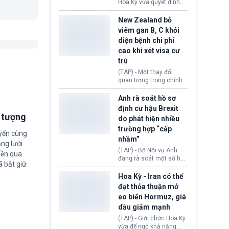
diễn ra sau phán quyết
Hoa Kỳ vừa quyết định
hồi tháng 2 bởi Tòa án
thu hồi thị thực (visa)
Tối cao Hoa Kỳ
của bà Maria Luiza
New Zealand bỏ
(SCOTUS) khi tuyên bố,
Ribeiro Viotti - Đại sứ
viêm gan B, C khỏi
việc áp thuế diện rộng là
Brazil tại Washington.
diện bệnh chi phí
hoàn toàn bất hợp pháp.
Động thái trên diễn ra
cao khi xét visa cư
trong bối cảnh tranh
chấp ngoại giao giữa
trú
chính quyền Tổng thống
(TAP) - Một thay đổi
Donald Trump và chính
quan trọng trong chính
phủ cánh tả Tổng thống
sách nhập cư của New
Brazil Luiz Inácio Lula
Zealand đang mở ra
Anh rà soát hồ sơ
da Silva đang leo thang
thêm cơ hội cho nhiều
định cư hậu Brexit
gay gắt.
người muốn định cư. Từ
i tượng
do phát hiện nhiều
nay, người mắc viêm
trường hợp “cấp
gan B hoặc viêm gan C
uyến cùng
sẽ không còn bị mặc
nhầm”
ng lưới
định không đáp ứng tiêu
(TAP) - Bộ Nội vụ Anh
iền qua
chuẩn sức khỏe chỉ vì
đang rà soát một số hồ
chi phí điều trị khi nộp hồ
ã bắt giữ
sơ thuộc Chương trình
sơ xin visa cư trú.
Định cư EU (EU
Hoa Kỳ - Iran có thể
Settlement Scheme -
đạt thỏa thuận mở
EUSS) sau khi xác định
eo biển Hormuz, giá
có trường hợp được cấp
dầu giảm mạnh
quy chế cư trú hậu
Brexit “do nhầm lẫn”.
(TAP) - Giới chức Hoa Kỳ
Động thái này làm dấy
vừa để ngỏ khả năng