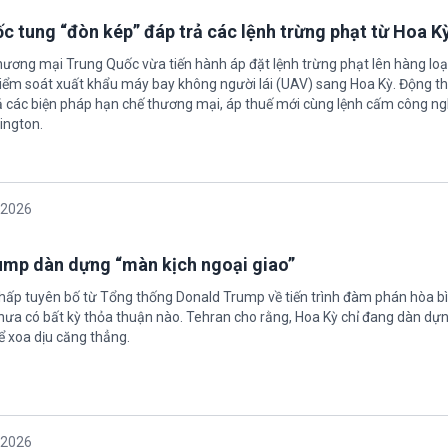
c tung “đòn kép” đáp trả các lệnh trừng phạt từ Hoa K
hương mại Trung Quốc vừa tiến hành áp đặt lệnh trừng phạt lên hàng loạ
 kiểm soát xuất khẩu máy bay không người lái (UAV) sang Hoa Kỳ. Động th
 các biện pháp hạn chế thương mại, áp thuế mới cùng lệnh cấm công n
ington.
/2026
rump dàn dựng “màn kịch ngoại giao”
chấp tuyên bố từ Tổng thống Donald Trump về tiến trình đàm phán hòa bì
hưa có bất kỳ thỏa thuận nào. Tehran cho rằng, Hoa Kỳ chỉ đang dàn dự
ể xoa dịu căng thẳng.
/2026