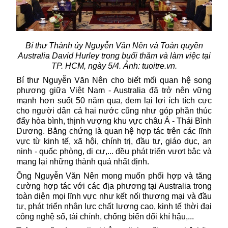
Bí thư Thành ủy Nguyễn Văn Nên và Toàn quyền
Australia David Hurley trong buổi thăm và làm việc tại
TP. HCM, ngày 5/4. Ảnh: tuoitre.vn.
Bí thư Nguyễn Văn Nên cho biết mối quan hệ song
phương giữa Việt Nam - Australia đã trở nên vững
mạnh hơn suốt 50 năm qua, đem lại lợi ích tích cực
cho người dân cả hai nước cũng như góp phần thúc
đẩy hòa bình, thịnh vượng khu vực châu Á - Thái Bình
Dương. Bằng chứng là quan hệ hợp tác trên các lĩnh
vực từ kinh tế, xã hội, chính trị, đầu tư, giáo dục, an
ninh - quốc phòng, di cư,... đều phát triển vượt bậc và
mang lại những thành quả nhất định.
Ông Nguyễn Văn Nên mong muốn phối hợp và tăng
cường hợp tác với các địa phương tại Australia trong
toàn diện mọi lĩnh vực như kết nối thương mại và đầu
tư, phát triển nhân lực chất lượng cao, kinh tế thời đại
công nghệ số, tài chính, chống biến đổi khí hậu,...