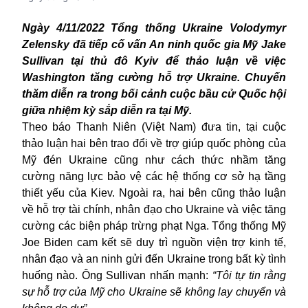
Ngày 4/11/2022 Tổng thống Ukraine
V
olodymyr
Z
elensky đã tiếp cố vấn An ninh quốc gia Mỹ Jake
Sullivan tại thủ đô Kyiv để thảo luận về việc
Washington tăng cường hỗ trợ Ukraine. Chuyến
thăm diễn ra trong bối cảnh cuộc bầu cử Quốc hội
giữa nhiệm kỳ sắp diễn ra tại Mỹ.
Theo báo Thanh Niên (Việt Nam) đưa tin, tại cuộc
thảo luận hai bên trao đổi về trợ giúp quốc phòng của
Mỹ
đén
Ukraine cũng như cách thức nhầm tăng
cường năng lực bảo vệ các hệ thống cơ sở hạ tầng
thiết yếu của Kiev. Ngoài ra, hai bên cũng thảo luận
về hỗ trợ tài chính, nhân đạo
cho
Ukraine và việc tăng
cường các biện pháp trừng phạt Nga.
Tổng thống Mỹ
Joe Biden
cam kết sẽ duy trì nguồn viện trợ kinh tế,
nhân đạo và an ninh
gửi đến
Ukraine trong bất kỳ tình
huống nào. Ông Sullivan nhấn mạnh:
“Tôi tự tin rằng
sự hỗ trợ của Mỹ cho Ukraine sẽ không lay chuyển và