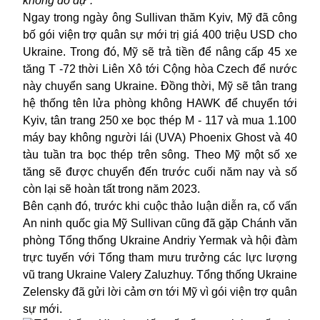
không do dự”.
Ngay trong ngày ông Sullivan thăm Kyiv, Mỹ đã công
bố gói viện trợ quân sự mới trị giá 400 triệu USD cho
Ukraine. Trong đó, Mỹ sẽ trả tiền để nâng cấp 45 xe
tăng T -72 thời Liên Xô
tới
Cộng hòa Czech để nước
này chuyển
sang
Ukraine. Đồng thời, Mỹ sẽ tân trang
hệ thống tên lửa phòng không HAWK để
chuyển tới
Kyiv, tân trang 250 xe bọc thép M - 117 và mua 1.100
máy bay không người lái (UVA) Phoenix Ghost và 40
tàu tuần tra bọc thép trên sông. Theo Mỹ một số xe
tăng sẽ được chuyển đến trước cuối năm nay và số
còn lại sẽ hoàn tất trong năm 2023.
Bên cạnh đó, trước khi cuộc thảo luận diễn ra, cố vấn
An ninh quốc gia Mỹ Sullivan cũng đã gặp Chánh văn
phòng Tổng thống Ukraine Andriy Yermak và hội đàm
trực tuyến với Tổng tham mưu trưởng các lực lượng
vũ trang Ukraine Valery Zaluzhuy. Tổng thống Ukraine
Zelensky đã gửi lời cảm ơn tới
Mỹ
vì gói viện trợ quân
sự mới.