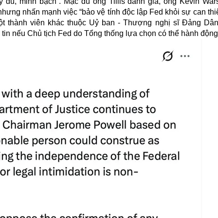
ầy đủ, minh bạch”. Mặc dù ông Tillis đánh giá, ông Kevin Wars
nhưng nhấn mạnh việc “bảo vệ tính độc lập Fed khỏi sự can thiệ
Một thành viên khác thuộc Uỷ ban - Thượng nghị sĩ Đảng Dâ
ó tin nếu Chủ tịch Fed do Tổng thống lựa chọn có thể hành động