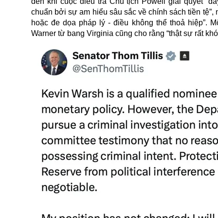
đến khi cuộc điều tra Chủ tịch Powell giải quyết “đ
chuẩn bởi sự am hiểu sâu sắc về chính sách tiền tệ”, 
hoặc đe dọa pháp lý - điều không thể thoả hiệp”. 
Warner từ bang Virginia cũng cho rằng “thật sự rất kh