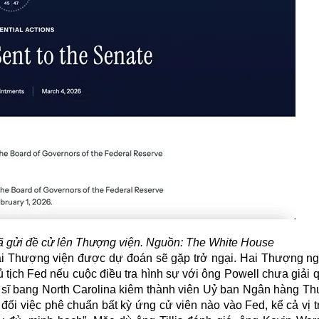
ã gửi đề cử lên Thượng viện. Nguồn: The White House
 tại Thượng viện được dự đoán sẽ gặp trở ngại. Hai Thượng ng
tịch Fed nếu cuộc điều tra hình sự với ông Powell chưa giải q
ị sĩ bang North Carolina kiêm thành viên Uỷ ban Ngân hàng Th
đối việc phê chuẩn bất kỳ ứng cử viên nào vào Fed, kể cả vị tr