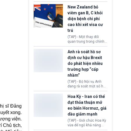
hồi tháng 2 bởi Tòa án
thu hồi thị thực (visa)
Tối cao Hoa Kỳ
của bà Maria Luiza
New Zealand bỏ
(SCOTUS) khi tuyên bố,
Ribeiro Viotti - Đại sứ
viêm gan B, C khỏi
việc áp thuế diện rộng là
Brazil tại Washington.
diện bệnh chi phí
hoàn toàn bất hợp pháp.
Động thái trên diễn ra
cao khi xét visa cư
trong bối cảnh tranh
chấp ngoại giao giữa
trú
chính quyền Tổng thống
(TAP) - Một thay đổi
Donald Trump và chính
quan trọng trong chính
phủ cánh tả Tổng thống
sách nhập cư của New
Brazil Luiz Inácio Lula
Zealand đang mở ra
Anh rà soát hồ sơ
da Silva đang leo thang
thêm cơ hội cho nhiều
định cư hậu Brexit
gay gắt.
người muốn định cư. Từ
do phát hiện nhiều
nay, người mắc viêm
trường hợp “cấp
gan B hoặc viêm gan C
sẽ không còn bị mặc
nhầm”
định không đáp ứng tiêu
(TAP) - Bộ Nội vụ Anh
chuẩn sức khỏe chỉ vì
đang rà soát một số hồ
chi phí điều trị khi nộp hồ
sơ thuộc Chương trình
sơ xin visa cư trú.
Định cư EU (EU
Hoa Kỳ - Iran có thể
Settlement Scheme -
đạt thỏa thuận mở
EUSS) sau khi xác định
hị sĩ Đảng
eo biển Hormuz, giá
có trường hợp được cấp
uyết xong.
dầu giảm mạnh
quy chế cư trú hậu
ượng viện.
Brexit “do nhầm lẫn”.
(TAP) - Giới chức Hoa Kỳ
Động thái này làm dấy
í Chủ tịch,
vừa để ngỏ khả năng
lên lo ngại về việc thực
sớm đạt thỏa thuận với