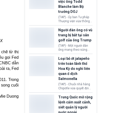
việc ông Todd
Kỳ (DHS) đang đối mặt
Blanche làm Bộ
nguy cơ thiếu hụt lực
lượng trầm trọng. Điều
trưởng DOJ
này cần được đặc biệt
(TAP) - Ủy ban Tư pháp
chú ý bởi nếu các siêu
Thượng viện vừa thông
bão đổ bộ Hoa Kỳ ở nửa
qua đề cử ông Todd
cuối năm 2026, lực
Blanche làm Bộ trưởng
Người đàn ông có vũ
lượng ứng phó “mỏng”
Bộ Tư pháp Hoa Kỳ
trang bị bắt tại sân
có thể làm nghẽn công
(DOJ) sau thời gian dài
tác cứu trợ; dẫn đến hệ
golf của ông Trump
 X
ông giữ chức quyền Bộ
thống ứng phó khẩn cấp
trưởng. Mặc dù vậy,
(TAP) - Một người đàn
quốc gia quá tải.
nhiều chính trị gia đảng
ông mang theo súng
chẽ từ thị
Cộng hoà (GOP) vẫn tỏ
ngắn vừa bị bắt khi đang
kêu gọi
Fed
ra hoài nghi, thậm chí
chụp ảnh, quay video tại
Loại bỏ ớt jalapeño
tuyên bố sẽ lên tiếng
sân golf Trump National
n, CNBC dẫn
trên toàn lãnh thổ
phản đối khi đề cử này
Golf Club (Quận Los
ài ra, Fed
Hoa Kỳ do nghi liên
được đưa ra toàn thể bỏ
Angeles, bang
quan ổ dịch
phiếu.
California). Vụ việc xảy
ra ngay trước lúc Tổng
Salmonella
011. Trong
thống Donald Trump tới
(TAP) - Chuỗi nhà hàng
 song cuối
thăm địa điểm này.
Chipotle vừa quyết định
loại bỏ tất cả ớt jalapeño
Mie Duong
khỏi những cửa hàng
Trung Quốc mở rộng
trên toàn lãnh thổ Hoa
lệnh cấm xuất cảnh,
Kỳ. Nguyên nhân do cơ
siết quản lý người
quan y tế nghi ngờ
nước ngoài
nguyên liệu liên quan