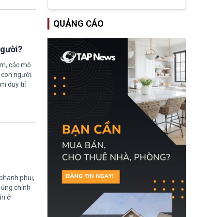
vừa chính thức cấp
giảm giá bán cho người
chứng nhận an toàn bay
tiêu dùng.
cho Boeing 737 Max 7,
QUẢNG CÁO
mẫu máy bay nhỏ nhất
trong dòng 737 Max
thuộc Boeing
người?
Commercial Airplanes
(Boeing). Động thái này
chính thức khép lại gần
ệm, các mô
một thập kỷ trì hoãn chờ
 con người.
các cuộc đánh giá
ằm duy trì
nghiêm ngặt.
 phanh phui,
ự ủng chính
ẩn ở