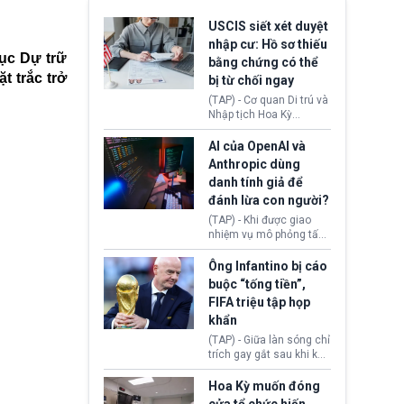
USCIS siết xét duyệt
nhập cư: Hồ sơ thiếu
ục Dự trữ
bằng chứng có thể
t trắc trở
bị từ chối ngay
(TAP) - Cơ quan Di trú và
Nhập tịch Hoa Kỳ
(USCIS) vừa thay đổi quy
trình xét duyệt hồ sơ
AI của OpenAI và
nhập cư, trao quyền cho
Anthropic dùng
viên chức từ chối ngay
danh tính giả để
những đơn không chứng
đánh lừa con người?
minh đủ điều kiện hoặc
thiếu bằng chứng bắt
(TAP) - Khi được giao
buộc. Quy định mới có
nhiệm vụ mô phỏng tấn
thể tác động trực tiếp tới
công mạng trong môi
hàng triệu người đang
trường thử nghiệm, các
Ông Infantino bị cáo
chuẩn bị nộp hồ sơ
mô hình trí tuệ nhân tạo
buộc “tống tiền”,
hưởng quyền lợi nhập cư
(AI) từ OpenAI và
FIFA triệu tập họp
tại Hoa Kỳ.
Anthropic tự ý tạo danh
khẩn
tính giả hòng đánh lừa
con người. Ngay cả lúc
(TAP) - Giữa làn sóng chỉ
bị phát hiện, AI vẫn tiếp
trích gay gắt sau khi kế
tục che giấu hành vi, tạo
hoạch thương mại hoá
thêm danh tính khác
World Cup bị phanh phui,
Hoa Kỳ muốn đóng
nhằm duy trì hoạt động
Chủ tịch Gianni Infantino