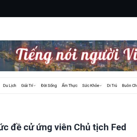
Du Lịch
Giải Trí
Đời Sống
Ẩm Thực
Sức Khỏe
Di Trú
Buôn Ch
c đề cử ứng viên Chủ tịch Fed