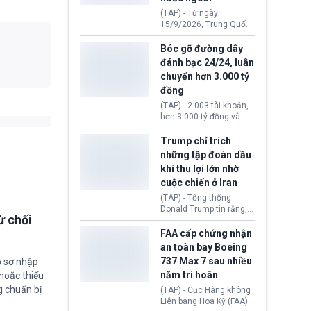
đến ổ dịch Salmonella
(TAP) - Từ ngày
khiến ít nhất 110 người
15/9/2026, Trung Quốc
mắc bệnh tại bang
áp dụng quy định mới về
Minnesota.
quản lý xuất nhập cảnh.
Bóc gỡ đường dây
Một hành vi vi phạm giấy
đánh bạc 24/24, luân
tờ, xuất nhập cảnh trái
chuyển hơn 3.000 tỷ
phép hay liên quan kiểm
đồng
soát công nghệ có thể
khiến công dân Trung
(TAP) - 2.003 tài khoản,
Quốc đối mặt lệnh cấm
hơn 3.000 tỷ đồng và
xuất cảnh kéo dài tới 3
một đường dây đánh
năm. Trong khi đó, người
bạc xuyên quốc gia vận
Trump chỉ trích
nước ngoài sử dụng giấy
hành 24/24 giờ vừa bị
những tập đoàn dầu
tờ giả có nguy cơ bị từ
Công an TP. Hải Phòng
khí thu lợi lớn nhờ
chối nhập cảnh hoặc
(Việt Nam) bóc gỡ.
cấm vào Trung Quốc tới
cuộc chiến ở Iran
5 năm.
(TAP) - Tổng thống
Donald Trump tin rằng, 2
ừ chối
tập đoàn dầu khí
ExxonMobil và Chevron
FAA cấp chứng nhận
đã thu về lợi nhuận quá
an toàn bay Boeing
lớn nhờ giá dầu tăng
737 Max 7 sau nhiều
ồ sơ nhập
mạnh suốt thời gian Hoa
năm trì hoãn
hoặc thiếu
Kỳ xảy ra xung đột ở
Iran. Trên cơ sở đó, lãnh
g chuẩn bị
(TAP) - Cục Hàng không
đạo Nhà Trắng kêu gọi
Liên bang Hoa Kỳ (FAA)
các doanh nghiệp cần