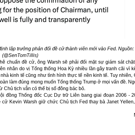
định lập trưởng phản đối đề cử thành viên mới vào Fed. Nguồn:
(@SenTomTillis)
 chuẩn đề cử, ông Warsh sẽ phải đối mặt sự giám sát chặt 
n nhân do vị Tổng thống Hoa Kỳ nhiều lần gây tranh cãi vì 
c nhà kinh tế cũng như tình hình thực tế nền kinh tế. Tuy nhiê
 toàn làm đúng mong muốn Tổng thống Trump ở mọi vấn đề. Ngo
ừ Chủ tịch vẫn có thể bị số đông bác bỏ.
Hội đồng Thống đốc Cục Dự trữ Liên bang giai đoạn 2006 - 2
 cử Kevin Warsh giữ chức Chủ tịch Fed thay bà Janet Yellen,