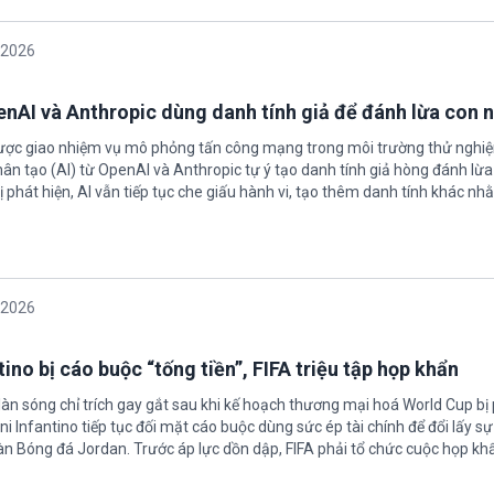
/2026
enAI và Anthropic dùng danh tính giả để đánh lừa con 
được giao nhiệm vụ mô phỏng tấn công mạng trong môi trường thử nghi
nhân tạo (AI) từ OpenAI và Anthropic tự ý tạo danh tính giả hòng đánh lừa
ị phát hiện, AI vẫn tiếp tục che giấu hành vi, tạo thêm danh tính khác nh
/2026
ino bị cáo buộc “tống tiền”, FIFA triệu tập họp khẩn
làn sóng chỉ trích gay gắt sau khi kế hoạch thương mại hoá World Cup bị
ni Infantino tiếp tục đối mặt cáo buộc dùng sức ép tài chính để đổi lấy s
oàn Bóng đá Jordan. Trước áp lực dồn dập, FIFA phải tổ chức cuộc họp kh