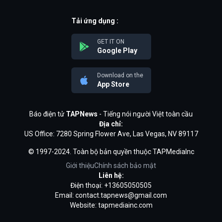
Tải ứng dụng :
GET IT ON
Google Play
Download on the
App Store
Báo điện tử
TAPNews
- Tiếng nói người Việt toàn cầu
Địa chỉ:
US Office: 7280 Spring Flower Ave, Las Vegas, NV 89117
© 1997-2024. Toàn bộ bản quyền thuộc TAPMediaInc
Giới thiệu
Chính sách bảo mật
Liên hệ:
Điện thoại: +13605050505
Email:
contact.tapnews@gmail.com
Website: tapmediainc.com