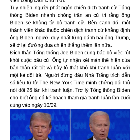
viên Đảng Dân Chủ mới.
Tuy nhiên, người phát ngôn chiến dịch tranh cử Tổng
thống Biden nhanh chóng trấn an cử tri rằng ông
Biden sẽ không từ bỏ tranh cử. Bên cạnh đó, một
thành viên khác thuộc chiến dịch tranh cử khẳng định
ông Biden, người duy nhất từng đánh bại ông Trump,
sẽ ở lại đường đua chiến thắng thêm lần nữa.
Đích thân Tổng thống Joe Biden cũng bác bỏ việc rút
khỏi cuộc bầu cử. Ông tự nhận xét màn thể hiện của
bản thân rất tốt và bày tỏ thật khó khi tranh luận với
một kẻ dối trá. Người đứng đầu Nhà Trắng trích dẫn
số liệu từ tờ The New York Time minh chứng đối thủ
nói dối 26 lần khi tranh luận. Trợ lý Tổng thống Biden
cho biết ông có kế hoạch tham gia tranh luận lần cuối
cùng vào ngày 10/09.