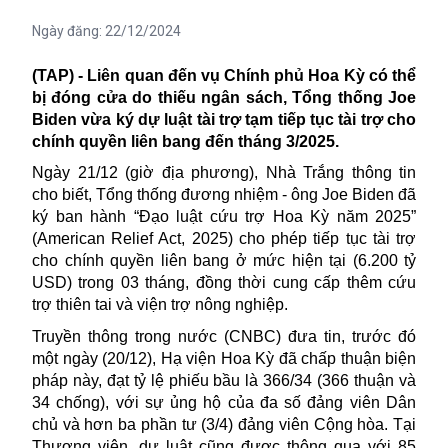
Ngày đăng:
22/12/2024
(TAP) - Liên quan đến vụ Chính phủ Hoa Kỳ có thể
bị đóng cửa do thiếu ngân sách
, T
ổng thống Joe
Biden
vừa
ký dự luật tài trợ
tạm
tiếp tục tài trợ cho
chính quyền liên bang đến tháng 3/2025.
Ngày 21/12 (giờ địa phương), Nhà Trắng thông tin
cho biết, Tổng thống đương nhiệm - ông
Joe Biden
đã
ký ban hành
“Đạo luật cứu trợ Hoa Kỳ năm 2025”
(American Relief Act, 2025) cho phép tiếp tục tài trợ
cho chính quyền liên bang ở mức hiện tại (6.200 tỷ
USD) trong 03 tháng, đồng thời cung cấp thêm cứu
trợ thiên tai và viện trợ nông nghiệp.
Truyền thông trong nước (CNBC) đưa tin, trước đó
một ngày (20/12), Hạ viện Hoa Kỳ đã chấp thuận biện
pháp này, đạt tỷ lệ phiếu bầu là 366/34 (366 thuận và
34 chống), với sự ủng hộ của đa số đảng viên Dân
chủ và hơn ba phần tư (3/4) đảng viên Cộng hòa. Tại
Thượng viện, dự luật cũng được thông qua với 85