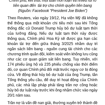
Chính phủ, kết thúc một tuần hỗn loạn và nhiều rủi ro
liên quan đến
tài trợ cho chính quyền liên bang
(Nguồn: Facebook “President Joe Biden”)
Theo Reuters, vào ngày 19/12, Hạ viện Mỹ đã không
thể thông qua một khoản chi tiêu mới sau khi Tổng
thống đắc cử Donald Trump hủy bỏ dự luật tạm thời
của lưỡng đảng. Nếu dự luật tạm thời này được
thông qua, Chính phủ Hoa Kỳ sẽ được gia hạn các
khoản tài trợ đến giữa tháng 3/2025 nhằm duy trì
ngân sách liên bang - nguồn cung tài chính cho các
chương trình quân đội, kiểm soát viên không lưu cũng
như các cơ quan giám sát liên bang. Tuy nhiên, với
174 phiếu ủng hộ và 235 phiếu chống vào thời điểm
đó, cơ quan Chính phủ đối mặt trước nguy cơ bị đóng
cửa. Về động thái hủy bỏ dự luật của ông Trump, tân
Tổng thống yêu cầu, để duy trì hoạt động của Chính
phủ, các nhà lập pháp phải tăng trần nợ công hoặc
hủy bỏ dự luật này trước khi ông nhậm chức vào ngày
20/1 năm sau.
Trần nợ là vấn đề nan giải, thường xuyên trở thành đề