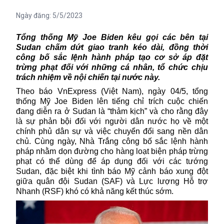
Ngày đăng:
5/5/2023
Tổng thống Mỹ Joe Biden kêu gọi các bên tại
Sudan chấm dứt giao tranh kéo dài, đồng thời
công bố sắc lệnh hành pháp tạo cơ sở áp đặt
trừng phạt đối với những cá nhân, tổ chức chịu
trách nhiệm về nội chiến tại nước này.
Theo báo VnExpress (Việt Nam), ngày 04/5, tổng
thống Mỹ Joe Biden lên tiếng chỉ trích cuộc chiến
đang diễn ra ở Sudan là “thảm kịch” và cho rằng đây
là sự phản bội đối với người dân nước họ về một
chính phủ dân sự và việc chuyển đổi sang nền dân
chủ. Cùng ngày, Nhà Trắng công bố sắc lệnh hành
pháp nhằm dọn đường cho hàng loạt biện pháp trừng
phạt có thể dùng để áp dụng đối với các tướng
Sudan, đặc biệt khi tình báo Mỹ cảnh báo xung đột
giữa quân đội Sudan (SAF) và Lực lượng Hỗ trợ
Nhanh (RSF) khó có khả năng kết thúc sớm.