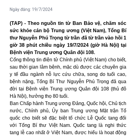
Ngày đăng:
19/7/2024
(TAP) -
Theo nguồn tin từ Ban Bảo vệ, chăm sóc
sức khỏe cán bộ Trung ương (Việt Nam),
Tổng Bí
thư Nguyễn Phú Trọng từ trần
đã từ trần vào hồi 1
giờ 38 phút chiều ngày 19/7/2024 (giờ Hà Nội) tại
Bệnh viện Trung ương Quân đội 108.
Cổng thông tin điện tử Chính phủ (Việt Nam) cho biết,
sau thời gian lâm bệnh, mặc dù được các chuyên gia
y tế đầu ngành nỗ lực cứu chữa, song do tuổi cao,
bệnh nặng, Tổng Bí Thư Nguyễn Phú Trọng đã qua
đời tại Bệnh viện Trung ương Quân đội 108 (thủ đô
Hà Nội), hưởng thọ 80 tuổi.
Ban Chấp hành Trung ương Đảng, Quốc hội, Chủ tịch
nước, Chính phủ, Ủy ban Trung ương Mặt trận Tổ
quốc cho biết sẽ đặc biệt tổ chức Lễ Quốc tang đối
với Tổng Bí thư
Việt Nam
. Quốc tang là nghi thức
tang lễ cao nhất ở Việt Nam, được hiểu là hoạt động