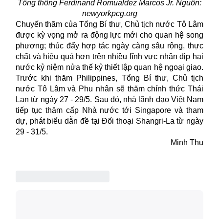
Tổng thống Ferdinand Romualdez Marcos Jr. Nguồn:
newyorkpcg.org
Chuyến thăm của Tổng Bí thư, Chủ tịch nước Tô Lâm
được kỳ vọng mở ra động lực mới cho quan hệ song
phương; thúc đẩy hợp tác ngày càng sâu rộng, thực
chất và hiệu quả hơn trên nhiều lĩnh vực nhân dịp hai
nước kỷ niệm nửa thế kỷ thiết lập quan hệ ngoại giao.
Trước khi thăm Philippines, Tổng Bí thư, Chủ tịch
nước Tô Lâm và Phu nhân sẽ
thăm chính thức
Thái
Lan từ ngày 27 - 29/5. Sau đó, nhà lãnh đạo Việt Nam
tiếp tục thăm cấp Nhà nước tới Singapore và tham
dự, phát biểu dẫn đề tại Đối thoại Shangri-La từ ngày
29 - 31/5.
Minh Thu