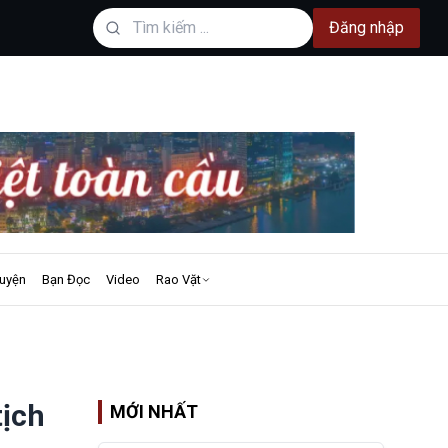
Đăng nhập
uyện
Bạn Đọc
Video
Rao Vặt
tịch
MỚI NHẤT