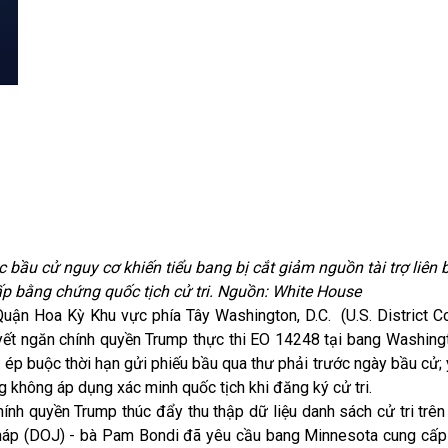
c bầu cử nguy cơ khiến tiểu bang bị cắt giảm nguồn tài trợ liên
p bằng chứng quốc tịch cử tri. Nguồn: White House
uận Hoa Kỳ Khu vực phía Tây Washington, D.C. (U.S. District Co
yết ngăn chính quyền Trump thực thi EO 14248 tại bang Washingt
 ép buộc thời hạn gửi phiếu bầu qua thư phải trước ngày bầu cử;
g không áp dụng xác minh quốc tịch khi đăng ký cử tri.
hính quyền Trump thúc đẩy thu thập dữ liệu danh sách cử tri trên
 pháp (DOJ) - bà Pam Bondi đã yêu cầu bang Minnesota cung cấp