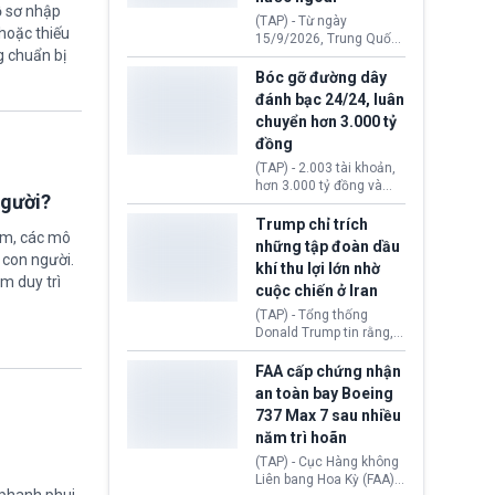
ồ sơ nhập
đến ổ dịch Salmonella
(TAP) - Từ ngày
hoặc thiếu
khiến ít nhất 110 người
15/9/2026, Trung Quốc
mắc bệnh tại bang
g chuẩn bị
áp dụng quy định mới về
Minnesota.
quản lý xuất nhập cảnh.
Bóc gỡ đường dây
Một hành vi vi phạm giấy
đánh bạc 24/24, luân
tờ, xuất nhập cảnh trái
chuyển hơn 3.000 tỷ
phép hay liên quan kiểm
đồng
soát công nghệ có thể
khiến công dân Trung
(TAP) - 2.003 tài khoản,
Quốc đối mặt lệnh cấm
hơn 3.000 tỷ đồng và
xuất cảnh kéo dài tới 3
người?
một đường dây đánh
năm. Trong khi đó, người
bạc xuyên quốc gia vận
Trump chỉ trích
nước ngoài sử dụng giấy
ệm, các mô
hành 24/24 giờ vừa bị
những tập đoàn dầu
tờ giả có nguy cơ bị từ
Công an TP. Hải Phòng
 con người.
khí thu lợi lớn nhờ
chối nhập cảnh hoặc
(Việt Nam) bóc gỡ.
ằm duy trì
cấm vào Trung Quốc tới
cuộc chiến ở Iran
5 năm.
(TAP) - Tổng thống
Donald Trump tin rằng, 2
tập đoàn dầu khí
ExxonMobil và Chevron
FAA cấp chứng nhận
đã thu về lợi nhuận quá
an toàn bay Boeing
lớn nhờ giá dầu tăng
737 Max 7 sau nhiều
mạnh suốt thời gian Hoa
năm trì hoãn
Kỳ xảy ra xung đột ở
Iran. Trên cơ sở đó, lãnh
(TAP) - Cục Hàng không
đạo Nhà Trắng kêu gọi
Liên bang Hoa Kỳ (FAA)
các doanh nghiệp cần