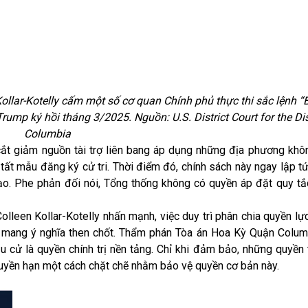
lar-Kotelly cấm một số cơ quan Chính phủ thực thi sắc lệnh “
rump ký hồi tháng 3/2025. Nguồn: U.S. District Court for the Dis
Columbia
t giảm nguồn tài trợ liên bang áp dụng những địa phương khôn
tất mẫu đăng ký cử tri. Thời điểm đó, chính sách này ngay lập t
o. Phe phản đối nói, Tổng thống không có quyền áp đặt quy tắ
lleen Kollar-Kotelly nhấn mạnh, việc duy trì phân chia quyền lự
đề mang ý nghĩa then chốt. Thẩm phán Tòa án Hoa Kỳ Quận Colum
 cử là quyền chính trị nền tảng. Chỉ khi đảm bảo, những quyền
quyền hạn một cách chặt chẽ nhằm bảo vệ quyền cơ bản này.