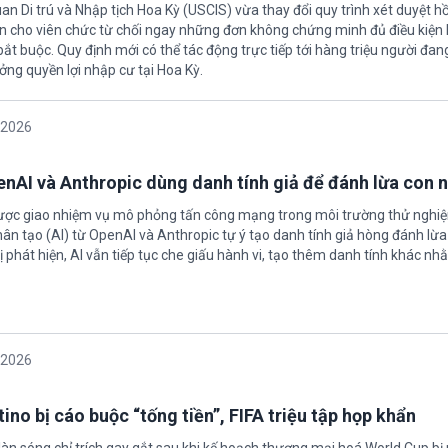
an Di trú và Nhập tịch Hoa Kỳ (USCIS) vừa thay đổi quy trình xét duyệt h
ền cho viên chức từ chối ngay những đơn không chứng minh đủ điều kiện 
t buộc. Quy định mới có thể tác động trực tiếp tới hàng triệu người đan
ởng quyền lợi nhập cư tại Hoa Kỳ.
/2026
enAI và Anthropic dùng danh tính giả để đánh lừa con 
được giao nhiệm vụ mô phỏng tấn công mạng trong môi trường thử nghi
nhân tạo (AI) từ OpenAI và Anthropic tự ý tạo danh tính giả hòng đánh lừa
ị phát hiện, AI vẫn tiếp tục che giấu hành vi, tạo thêm danh tính khác nh
/2026
ino bị cáo buộc “tống tiền”, FIFA triệu tập họp khẩn