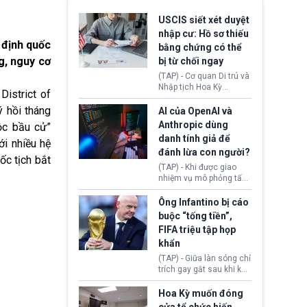
USCIS siết xét duyệt
nhập cư: Hồ sơ thiếu
 định quốc
bằng chứng có thể
g, nguy cơ
bị từ chối ngay
(TAP) - Cơ quan Di trú và
Nhập tịch Hoa Kỳ
District of
(USCIS) vừa thay đổi quy
ý hồi tháng
trình xét duyệt hồ sơ
AI của OpenAI và
nhập cư, trao quyền cho
Anthropic dùng
ộc bầu cử”
viên chức từ chối ngay
danh tính giả để
ới nhiều hệ
những đơn không chứng
đánh lừa con người?
minh đủ điều kiện hoặc
ốc tịch bắt
thiếu bằng chứng bắt
(TAP) - Khi được giao
buộc. Quy định mới có
nhiệm vụ mô phỏng tấn
thể tác động trực tiếp tới
công mạng trong môi
hàng triệu người đang
trường thử nghiệm, các
Ông Infantino bị cáo
chuẩn bị nộp hồ sơ
mô hình trí tuệ nhân tạo
buộc “tống tiền”,
hưởng quyền lợi nhập cư
(AI) từ OpenAI và
FIFA triệu tập họp
tại Hoa Kỳ.
Anthropic tự ý tạo danh
khẩn
tính giả hòng đánh lừa
con người. Ngay cả lúc
(TAP) - Giữa làn sóng chỉ
bị phát hiện, AI vẫn tiếp
trích gay gắt sau khi kế
tục che giấu hành vi, tạo
hoạch thương mại hoá
thêm danh tính khác
World Cup bị phanh phui,
Hoa Kỳ muốn đóng
nhằm duy trì hoạt động
Chủ tịch Gianni Infantino