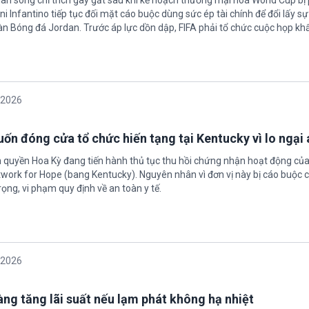
làn sóng chỉ trích gay gắt sau khi kế hoạch thương mại hoá World Cup bị
ni Infantino tiếp tục đối mặt cáo buộc dùng sức ép tài chính để đổi lấy s
oàn Bóng đá Jordan. Trước áp lực dồn dập, FIFA phải tổ chức cuộc họp kh
/2026
ốn đóng cửa tổ chức hiến tạng tại Kentucky vì lo ngại 
h quyền Hoa Kỳ đang tiến hành thủ tục thu hồi chứng nhận hoạt động của
twork for Hope (bang Kentucky). Nguyên nhân vì đơn vị này bị cáo buộc c
ọng, vi phạm quy định về an toàn y tế.
/2026
àng tăng lãi suất nếu lạm phát không hạ nhiệt