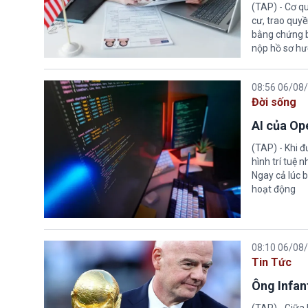
(TAP) - Cơ qu
cư, trao quy
bằng chứng bắ
nộp hồ sơ hư
08:56 06/08
Đời sống
AI của Op
(TAP) - Khi 
hình trí tuệ 
Ngay cả lúc b
hoạt động
08:10 06/08
Tin Tức
Ông Infant