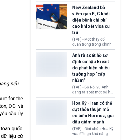
hồi tháng 2 bởi Tòa án
thu hồi thị thực (visa)
Tối cao Hoa Kỳ
của bà Maria Luiza
New Zealand bỏ
(SCOTUS) khi tuyên bố,
Ribeiro Viotti - Đại sứ
viêm gan B, C khỏi
việc áp thuế diện rộng là
Brazil tại Washington.
diện bệnh chi phí
hoàn toàn bất hợp pháp.
Động thái trên diễn ra
cao khi xét visa cư
trong bối cảnh tranh
chấp ngoại giao giữa
trú
chính quyền Tổng thống
(TAP) - Một thay đổi
Donald Trump và chính
quan trọng trong chính
phủ cánh tả Tổng thống
sách nhập cư của New
Brazil Luiz Inácio Lula
Zealand đang mở ra
Anh rà soát hồ sơ
da Silva đang leo thang
thêm cơ hội cho nhiều
định cư hậu Brexit
gay gắt.
người muốn định cư. Từ
do phát hiện nhiều
nay, người mắc viêm
trường hợp “cấp
gan B hoặc viêm gan C
sẽ không còn bị mặc
nhầm”
 bang nếu
định không đáp ứng tiêu
(TAP) - Bộ Nội vụ Anh
chuẩn sức khỏe chỉ vì
đang rà soát một số hồ
chi phí điều trị khi nộp hồ
sơ thuộc Chương trình
urt for the
sơ xin visa cư trú.
Định cư EU (EU
Hoa Kỳ - Iran có thể
on, D.C. và
Settlement Scheme -
đạt thỏa thuận mở
EUSS) sau khi xác định
 yêu cầu Ủy
eo biển Hormuz, giá
có trường hợp được cấp
dầu giảm mạnh
quy chế cư trú hậu
Brexit “do nhầm lẫn”.
 toàn quốc.
(TAP) - Giới chức Hoa Kỳ
Động thái này làm dấy
vừa để ngỏ khả năng
 dữ liệu cử
lên lo ngại về việc thực
sớm đạt thỏa thuận với