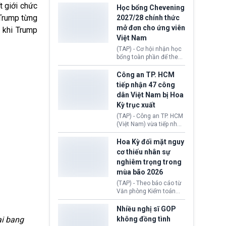
thi Thỏa thuận Rút khỏi
t giới chức
Iran nhằm mở lại eo biển
Học bổng Chevening
Liên minh châu Âu
Hormuz, mở đường cho
 Trump từng
2027/28 chính thức
(Withdrawal
việc khôi phục hoạt
mở đơn cho ứng viên
Agreement).
 khi Trump
động hàng hải. Những
Việt Nam
tín hiệu ngoại giao tích
cực này lập tức tác động
(TAP) - Cơ hội nhận học
đến thị trường năng
bổng toàn phần để theo
lượng, kéo giá dầu thế
học chương trình thạc sĩ
giới lùi sâu xuống dưới
tại Vương quốc Anh đã
Công an TP. HCM
mức 80 USD/thùng.
chính thức quay trở lại.
tiếp nhận 47 công
Học bổng Chevening
dân Việt Nam bị Hoa
2027/28 của Chính phủ
Kỳ trục xuất
Anh vừa mở cổng ứng
tuyển dành riêng ứng
(TAP) - Công an TP. HCM
viên Việt Nam, hỗ trợ
(Việt Nam) vừa tiếp nhận
toàn bộ chi phí học tập
47 công dân Việt Nam bị
cùng nhiều quyền lợi
Hoa Kỳ trục xuất về
Hoa Kỳ đối mặt nguy
trong suốt một năm
nước. Đây là đợt có số
cơ thiếu nhân sự
học.
lượng lớn nhất từ đầu
nghiêm trọng trong
năm 2026 đến nay, phản
mùa bão 2026
ánh xu hướng gia tăng
các trường hợp trục
(TAP) - Theo báo cáo từ
xuất.
Văn phòng Kiểm toán
Chính phủ (GAO), Cơ
quan Quản lý Khẩn cấp
Nhiều nghị sĩ GOP
Liên bang (FEMA) thuộc
không đồng tình
ại bang
Bộ An ninh Nội địa Hoa