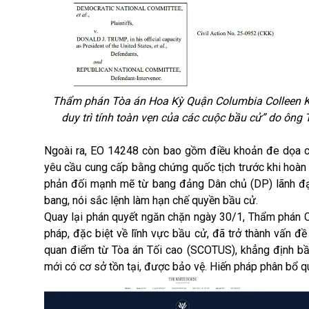
Thẩm phán Tòa án Hoa Kỳ Quận Columbia Colleen Kol
duy trì tính toàn vẹn của các cuộc bầu cử” do ông T
Ngoài ra, EO 14248 còn bao gồm điều khoản đe dọa cắ
yêu cầu cung cấp bằng chứng quốc tịch trước khi hoàn 
phản đối mạnh mẽ từ bang đảng Dân chủ (DP) lãnh đạ
bang, nói sắc lệnh làm hạn chế quyền bầu cử.
Quay lại phán quyết ngăn chặn ngày 30/1, Thẩm phán Co
pháp, đặc biệt về lĩnh vực bầu cử, đã trở thành vấn 
quan điểm từ Tòa án Tối cao (SCOTUS), khẳng định bầu
mới có cơ sở tồn tại, được bảo vệ. Hiến pháp phân bổ 