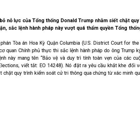
 bỏ nỗ lực của Tổng thống Donald Trump nhằm siết chặt quy
 luận, sắc lệnh hành pháp này vượt quá thẩm quyền Tổng thốn
hán Tòa án Hoa Kỳ Quận Columbia (U.S. District Court for the 
cơ quan Chính phủ thực thi sắc lệnh hành pháp do ông Trump k
ệnh này mang tên “Bảo vệ và duy trì tính toàn vẹn của các cu
lections, viết tắt: EO 14248). Nó đặt ra yêu cầu khắt khe đối v
 chặt quy trình kiểm soát cử tri thông qua chứng từ xác minh qu