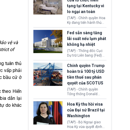
cửa tổ chức hiến
tiếp tục đối mặt cáo
tạng tại Kentucky vì
buộc dùng sức ép tài
lo ngại an toàn
chính để đổi lấy sự ủng
chính trị từ Liên đoàn
(TAP) - Chính quyền Hoa
Bóng đá Jordan. Trước
Kỳ đang tiến hành thủ
áp lực dồn dập, FIFA phải
tục thu hồi chứng nhận
tổ chức cuộc họp khẩn ở
hoạt động của tổ chức
Fed sẵn sàng tăng
Morocco.
hiến tạng Network for
lãi suất nếu lạm phát
Hope (bang Kentucky).
Bảo vệ và
không hạ nhiệt
Nguyên nhân vì đơn vị
trict of
này bị cáo buộc có nhiều
(TAP) - Thống đốc Cục
sai sót nghiêm trọng, vi
Dự trữ Liên bang (Fed)
phạm quy định về an
Lisa Cook nói sẽ ủng hộ
g tuân thủ
toàn y tế.
tăng lãi suất nếu lạm
Chính quyền Trump
phát ở Hoa Kỳ không tiếp
ức vấp phải
hoàn trả 100 tỷ USD
tục giảm trong thời gian
c bầu cử ở
tiền thuế sau phán
tới.
quyết của SCOTUS
(TAP) - Chính quyền
c theo Hiến
Tổng thống Donald
bia dẫn lại
Trump đã hoàn trả
khoảng 100 tỷ USD thuế
Hoa Kỳ thu hồi visa
 tự do khác
quan từng thu theo Đạo
của Đại sứ Brazil tại
luật Quyền hạn Kinh tế
Washington
Khẩn cấp Quốc tế
(IEEPA). Động thái này
(TAP) - Bộ Ngoại giao
diễn ra sau phán quyết
Hoa Kỳ vừa quyết định