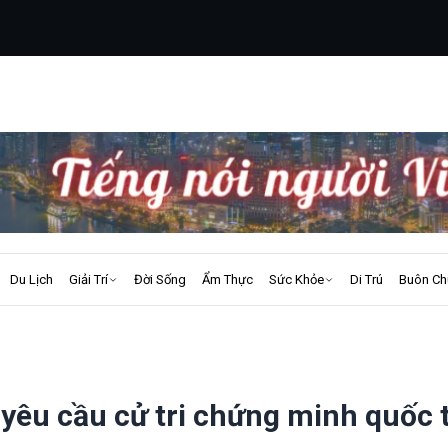
Du Lịch
Giải Trí
Đời Sống
Ẩm Thực
Sức Khỏe
Di Trú
Buôn Ch
 yêu cầu cử tri chứng minh quốc 