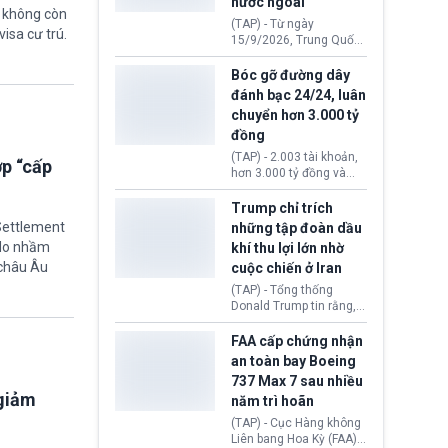
nước ngoài
nguyên liệu liên quan
ẽ không còn
đến ổ dịch Salmonella
(TAP) - Từ ngày
visa cư trú.
khiến ít nhất 110 người
15/9/2026, Trung Quốc
mắc bệnh tại bang
áp dụng quy định mới về
Minnesota.
quản lý xuất nhập cảnh.
Bóc gỡ đường dây
Một hành vi vi phạm giấy
đánh bạc 24/24, luân
tờ, xuất nhập cảnh trái
chuyển hơn 3.000 tỷ
phép hay liên quan kiểm
đồng
soát công nghệ có thể
khiến công dân Trung
(TAP) - 2.003 tài khoản,
ợp “cấp
Quốc đối mặt lệnh cấm
hơn 3.000 tỷ đồng và
xuất cảnh kéo dài tới 3
một đường dây đánh
năm. Trong khi đó, người
bạc xuyên quốc gia vận
Trump chỉ trích
nước ngoài sử dụng giấy
hành 24/24 giờ vừa bị
 Settlement
những tập đoàn dầu
tờ giả có nguy cơ bị từ
Công an TP. Hải Phòng
“do nhầm
khí thu lợi lớn nhờ
chối nhập cảnh hoặc
(Việt Nam) bóc gỡ.
cấm vào Trung Quốc tới
 châu Âu
cuộc chiến ở Iran
5 năm.
(TAP) - Tổng thống
Donald Trump tin rằng, 2
tập đoàn dầu khí
ExxonMobil và Chevron
FAA cấp chứng nhận
đã thu về lợi nhuận quá
an toàn bay Boeing
lớn nhờ giá dầu tăng
737 Max 7 sau nhiều
mạnh suốt thời gian Hoa
 giảm
năm trì hoãn
Kỳ xảy ra xung đột ở
Iran. Trên cơ sở đó, lãnh
(TAP) - Cục Hàng không
đạo Nhà Trắng kêu gọi
Liên bang Hoa Kỳ (FAA)