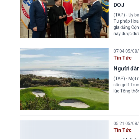
DOJ
(TAP) - Ủy b
Tư pháp Hoa K
gia đảng Cộng
này được đưa
07:04 05/08
Tin Tức
Người đàn
(TAP) - Một 
sân golf Trum
lúc Tổng thố
05:21 05/08
Tin Tức