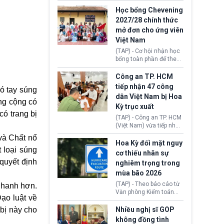
sớm đạt thỏa thuận với
thi Thỏa thuận Rút khỏi
Iran nhằm mở lại eo biển
Học bổng Chevening
Liên minh châu Âu
Hormuz, mở đường cho
2027/28 chính thức
(Withdrawal
việc khôi phục hoạt
mở đơn cho ứng viên
Agreement).
động hàng hải. Những
Việt Nam
tín hiệu ngoại giao tích
cực này lập tức tác động
(TAP) - Cơ hội nhận học
đến thị trường năng
bổng toàn phần để theo
lượng, kéo giá dầu thế
học chương trình thạc sĩ
giới lùi sâu xuống dưới
tại Vương quốc Anh đã
Công an TP. HCM
mức 80 USD/thùng.
chính thức quay trở lại.
tiếp nhận 47 công
ó tay súng
Học bổng Chevening
dân Việt Nam bị Hoa
2027/28 của Chính phủ
ng cộng có
Kỳ trục xuất
Anh vừa mở cổng ứng
ó trang bị
tuyển dành riêng ứng
(TAP) - Công an TP. HCM
viên Việt Nam, hỗ trợ
(Việt Nam) vừa tiếp nhận
toàn bộ chi phí học tập
47 công dân Việt Nam bị
và Chất nổ
cùng nhiều quyền lợi
Hoa Kỳ trục xuất về
Hoa Kỳ đối mặt nguy
trong suốt một năm
 loại súng
nước. Đây là đợt có số
cơ thiếu nhân sự
học.
lượng lớn nhất từ đầu
 quyết định
nghiêm trọng trong
năm 2026 đến nay, phản
mùa bão 2026
ánh xu hướng gia tăng
các trường hợp trục
(TAP) - Theo báo cáo từ
 nhanh hơn.
xuất.
Văn phòng Kiểm toán
ạo luật về
Chính phủ (GAO), Cơ
quan Quản lý Khẩn cấp
 bị này cho
Nhiều nghị sĩ GOP
Liên bang (FEMA) thuộc
không đồng tình