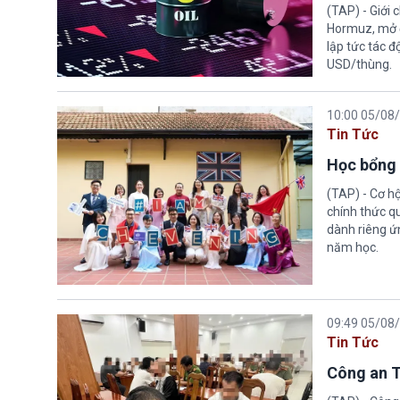
(TAP) - Giới
Hormuz, mở đ
lập tức tác đ
USD/thùng.
10:00 05/08
Tin Tức
Học bổng 
(TAP) - Cơ h
chính thức q
dành riêng ứn
năm học.
09:49 05/08
Tin Tức
Công an T