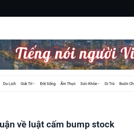
Du Lịch
Giải Trí
Đời Sống
Ẩm Thực
Sức Khỏe
Di Trú
Buôn Ch
luận về luật cấm bump stock