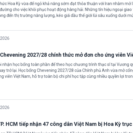
 chức Hoa Kỳ vừa để ngỏ khả năng sớm đạt thỏa thuận với Iran nhằm mở l
ường cho việc khôi phục hoạt động hàng hải. Những tín hiệu ngoại giao 
ộng đến thị trường năng lượng, kéo giá dầu thế giới lùi sâu xuống dưới m
/2026
Chevening 2027/28 chính thức mở đơn cho ứng viên V
ội nhận học bổng toàn phần để theo học chương trình thạc sĩ tại Vương 
uay trở lại. Học bổng Chevening 2027/28 của Chính phủ Anh vừa mở cổn
g viên Việt Nam, hỗ trợ toàn bộ chi phí học tập cùng nhiều quyền lợi tro
/2026
P. HCM tiếp nhận 47 công dân Việt Nam bị Hoa Kỳ trục