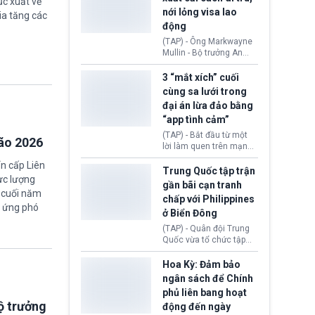
ục xuất về
quyền lực nghiêm trọng,
nới lỏng visa lao
ia tăng các
khi Hội đồng FIFA được
động
cho là đang chuẩn bị tổ
chức cuộc họp khẩn cấp
(TAP) - Ông Markwayne
nhằm xem xét phế truất
Mullin - Bộ trưởng An
ông sau bê bối liên quan
ninh Nội địa Hoa Kỳ
đến kế hoạch thương
(DHS) vừa đề xuất chính
3 “mắt xích” cuối
mại hoá World Cup.
phủ cần xem xét mở
cùng sa lưới trong
rộng tiếp nhận lao động
đại án lừa đảo bằng
nước ngoài có thị thực
“app tình cảm”
(visa) tại các lĩnh vực
đang thiếu hụt nhân
(TAP) - Bắt đầu từ một
bão 2026
công trầm trọng. Việc
lời làm quen trên mạng
này nhằm giải quyết nhu
xã hội, nhiều nạn nhân
n cấp Liên
cầu nhân lực cốt lõi cho
từng bước rơi vào chiếc
Trung Quốc tập trận
nền kinh tế nội địa.
bẫy “tình cảm - đầu tư”
gần bãi cạn tranh
rồi mất sạch tài sản.
a cuối năm
chấp với Philippines
Sau hơn nửa năm điều
g ứng phó
ở Biển Đông
tra, Công an tỉnh Cao
Bằng (Việt Nam) đã khép
(TAP) - Quân đội Trung
lại chuyên án lừa đảo
Quốc vừa tổ chức tập
xuyên quốc gia bằng
trận phối hợp hải quân,
việc bắt giữ 3 “mắt xích”
không quân gần bãi cạn
Hoa Kỳ: Đảm bảo
cuối cùng thuộc đường
Scarborough thuộc khu
ngân sách để Chính
dây chiếm đoạt hàng
vực Biển Đông giữa lúc
phủ liên bang hoạt
nghìn tỷ đồng.
tranh chấp chủ quyền
ộ trưởng
động đến ngày
Bắc Kinh và Manila