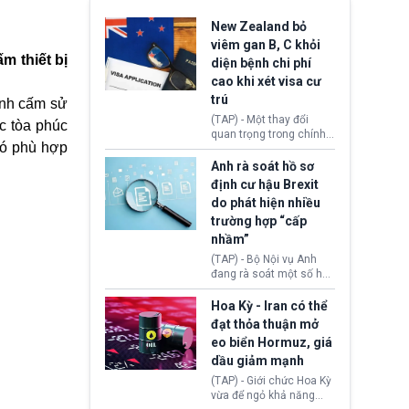
New Zealand bỏ
viêm gan B, C khỏi
m thiết bị
diện bệnh chi phí
cao khi xét visa cư
trú
ịnh cấm sử
(TAP) - Một thay đổi
c tòa phúc
quan trọng trong chính
có phù hợp
sách nhập cư của New
Zealand đang mở ra
Anh rà soát hồ sơ
thêm cơ hội cho nhiều
định cư hậu Brexit
người muốn định cư. Từ
do phát hiện nhiều
nay, người mắc viêm
trường hợp “cấp
gan B hoặc viêm gan C
sẽ không còn bị mặc
nhầm”
định không đáp ứng tiêu
(TAP) - Bộ Nội vụ Anh
chuẩn sức khỏe chỉ vì
đang rà soát một số hồ
chi phí điều trị khi nộp hồ
sơ thuộc Chương trình
sơ xin visa cư trú.
Định cư EU (EU
Hoa Kỳ - Iran có thể
Settlement Scheme -
đạt thỏa thuận mở
EUSS) sau khi xác định
eo biển Hormuz, giá
có trường hợp được cấp
dầu giảm mạnh
quy chế cư trú hậu
Brexit “do nhầm lẫn”.
(TAP) - Giới chức Hoa Kỳ
Động thái này làm dấy
vừa để ngỏ khả năng
lên lo ngại về việc thực