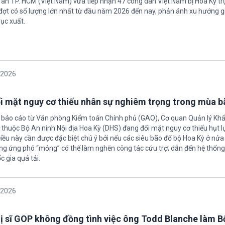
 an TP. HCM (Việt Nam) vừa tiếp nhận 47 công dân Việt Nam bị Hoa Kỳ tr
 đợt có số lượng lớn nhất từ đầu năm 2026 đến nay, phản ánh xu hướng g
ục xuất.
/2026
i mặt nguy cơ thiếu nhân sự nghiêm trọng trong mùa 
 báo cáo từ Văn phòng Kiểm toán Chính phủ (GAO), Cơ quan Quản lý Khẩ
inh Nội địa Hoa Kỳ (DHS) đang đối mặt nguy cơ thiếu hụt lực lượng
Điều này cần được đặc biệt chú ý bởi nếu các siêu bão đổ bộ Hoa Kỳ ở nử
ợng ứng phó “mỏng” có thể làm nghẽn công tác cứu trợ; dẫn đến hệ thốn
 gia quá tải.
/2026
ị sĩ GOP không đồng tình việc ông Todd Blanche làm B