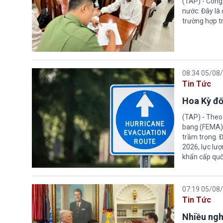
(TAP) - Công
nước. Đây là
trường hợp tr
08:34 05/08
Tin Tức
Hoa Kỳ đố
(TAP) - Theo
bang (FEMA) thuộc Bộ An n
trầm trọng. 
2026, lực lư
khẩn cấp quốc
07:19 05/08
Tin Tức
Nhiều ngh