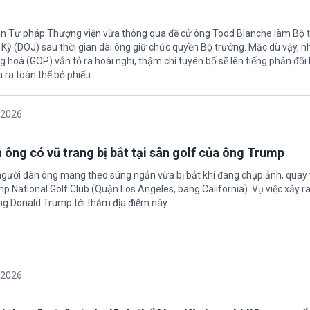
an Tư pháp Thượng viện vừa thông qua đề cử ông Todd Blanche làm Bộ 
ỳ (DOJ) sau thời gian dài ông giữ chức quyền Bộ trưởng. Mặc dù vậy, nhi
 hoà (GOP) vẫn tỏ ra hoài nghi, thậm chí tuyên bố sẽ lên tiếng phản đối 
 ra toàn thể bỏ phiếu.
/2026
 ông có vũ trang bị bắt tại sân golf của ông Trump
người đàn ông mang theo súng ngắn vừa bị bắt khi đang chụp ảnh, quay 
p National Golf Club (Quận Los Angeles, bang California). Vụ việc xảy r
ng Donald Trump tới thăm địa điểm này.
/2026