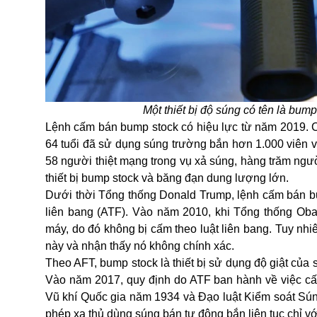
Một thiết bị độ súng có tên là bu
Lệnh cấm bán bump stock có hiệu lực từ năm 2019. C
64 tuổi đã sử dụng súng trường bắn hơn 1.000 viên 
58 người thiệt mạng trong vụ xả súng, hàng trăm ngư
thiết bị bump stock và băng đạn dung lượng lớn.
Dưới thời Tổng thống Donald Trump, lệnh cấm bán bu
liên bang (ATF). Vào năm 2010, khi Tổng thống Ob
máy, do đó không bị cấm theo luật liên bang. Tuy nhi
này và nhận thấy nó không chính xác.
Theo AFT, bump stock là thiết bị sử dụng độ giật của
Vào năm 2017, quy định do ATF ban hành về việc cấm
Vũ khí Quốc gia năm 1934 và Đạo luật Kiểm soát S
phép xạ thủ dùng súng bán tự động bắn liên tục chỉ vớ