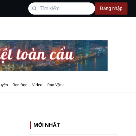
Đăng nhập
uyện
Bạn Đọc
Video
Rao Vặt
MỚI NHẤT