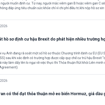
u người muốn định cư. Từ nay, người mắc viêm gan B hoặc viêm gan C s
hông đáp ứng tiêu chuẩn sức khỏe chỉ vì chi phí điều trị khi nộp hồ sơ xin 
/2026
t hồ sơ định cư hậu Brexit do phát hiện nhiều trường h
ội vụ Anh đang rà soát một số hồ sơ thuộc Chương trình Định cư EU (EU
S) sau khi xác định có trường hợp được cấp quy chế cư trú hậu Brexit 
ái này làm dấy lên lo ngại về việc thực thi Thỏa thuận Rút khỏi Liên minh
 Agreement).
/2026
Iran có thể đạt thỏa thuận mở eo biển Hormuz, giá dầu