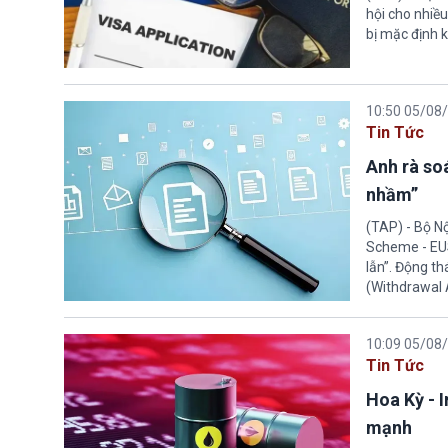
hội cho nhiề
bị mặc định k
10:50 05/08
Tin Tức
Anh rà soá
nhầm”
(TAP) - Bộ N
Scheme - EUS
lẫn”. Động th
(Withdrawal
10:09 05/08
Tin Tức
Hoa Kỳ - 
mạnh