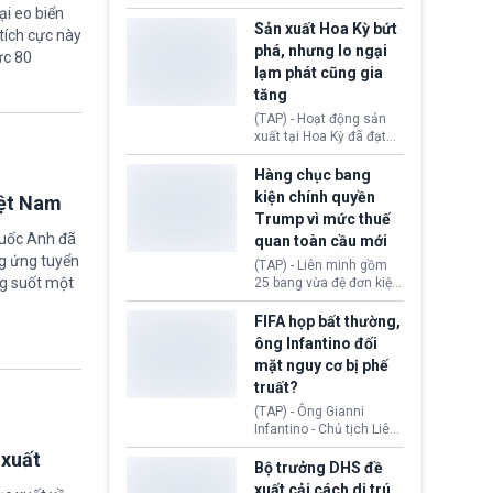
các doanh nghiệp cần
vừa chính thức cấp
ại eo biển
giảm giá bán cho người
chứng nhận an toàn bay
Sản xuất Hoa Kỳ bứt
tích cực này
tiêu dùng.
cho Boeing 737 Max 7,
phá, nhưng lo ngại
ức 80
mẫu máy bay nhỏ nhất
lạm phát cũng gia
trong dòng 737 Max
tăng
thuộc Boeing
Commercial Airplanes
(TAP) - Hoạt động sản
(Boeing). Động thái này
xuất tại Hoa Kỳ đã đạt
chính thức khép lại gần
tốc độ nhanh nhất trong
một thập kỷ trì hoãn chờ
hơn 4 năm qua, cho
Hàng chục bang
các cuộc đánh giá
thấy nền kinh tế đang
kiện chính quyền
iệt Nam
nghiêm ngặt.
phục hồi tích cực, bất
Trump vì mức thuế
chấp tác động từ thuế
quốc Anh đã
quan toàn cầu mới
quan. Tuy nhiên, không
g ứng tuyển
ít doanh nghiệp vẫn cảm
(TAP) - Liên minh gồm
thấy áp lực lạm phát, bất
ng suốt một
25 bang vừa đệ đơn kiện
ổn địa chính trị hiện còn
chính quyền Tổng thống
nghiêm trọng hơn cả
Donald Trump. Phe
FIFA họp bất thường,
giai đoạn đại dịch
nguyên đơn tin rằng,
ông Infantino đối
COVID-19.
hành động áp thuế 10 -
mặt nguy cơ bị phế
12,5% lên 60 đối tác
truất?
thương mại hôm 24/7
vượt quá thẩm quyền
(TAP) - Ông Gianni
của Tổng thống.
Infantino - Chủ tịch Liên
đoàn Bóng đá Thế giới
 xuất
(FIFA) đang đứng trước
Bộ trưởng DHS đề
cuộc khủng hoảng
xuất cải cách di trú,