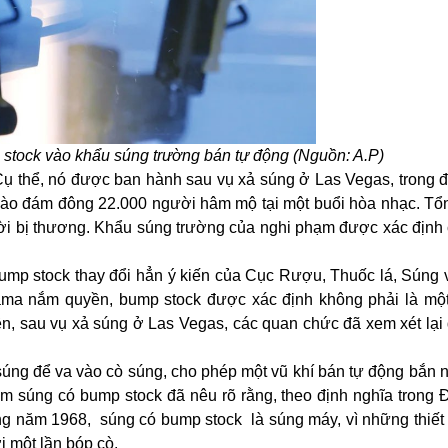
mp stock vào khẩu súng trường bán tự động (Nguồn: A.P)
ụ thể, nó được ban hành sau vụ xả súng ở Las Vegas, trong đ
vào đám đông 22.000 người hâm mộ tại một buổi hòa nhạc. Tổ
ời bị thương. Khẩu súng trường của nghi phạm được xác định c
mp stock thay đổi hẳn ý kiến của Cục Rượu, Thuốc lá, Súng 
ama nắm quyền, bump stock được xác định không phải là một
ên, sau vụ xả súng ở Las Vegas, các quan chức đã xem xét lại
 súng để va vào cò súng, cho phép một vũ khí bán tự động bắn
 súng có bump stock đã nêu rõ rằng, theo định nghĩa trong Đ
úng năm 1968,
súng có bump stock
là súng máy, vì những thiết
i một lần bóp cò.