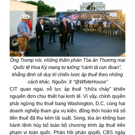
Ông Trump nói, những thẩm phán Tòa án Thương mại
Quốc tế Hoa Kỳ mang tư tưởng “cánh tả cực đoan”,
khẳng định sẽ duy trì chiến lược áp thuế theo những
cách khác. Nguồn: X “@WhiteHouse”
CIT quan ngại, nỗ lực áp thuế “chữa cháy” khiến
nguyên đơn chịu thiệt hại kinh tế. Vì vậy, chính quyền
phải ngừng thu thuế bang Washington, D.C. cùng hai
doanh nghiệp tham gia vụ kiện, đồng thời hoàn trả số
tiền thuế đã thu kèm lãi suất. Song, tòa án không ban
hành lệnh hủy bỏ toàn bộ chương trình áp thuế trên
phạm vi toàn quốc. Phản hồi phán quyết, CBS ngày