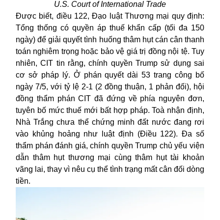
U.S. Court of International Trade
Được biết, điều 122, Đạo luật Thương mại quy định:
Tổng thống có quyền
áp thuế
khẩn cấp (tối đa 150
ngày) để giải quyết tình huống thâm hụt cán cân thanh
toán nghiêm trọng hoặc bảo vệ giá trị đồng nội tệ. Tuy
nhiên, CIT tin rằng, chính quyền Trump sử dụng sai
cơ sở pháp lý. Ở phán quyết dài 53 trang công bố
ngày 7/5, với tỷ lệ 2-1 (2 đồng thuận, 1 phản đối), hội
đồng thẩm phán CIT đã đứng về phía nguyên đơn,
tuyên bố mức thuế mới bất hợp pháp. Toà nhận định,
Nhà Trắng chưa thể chứng minh đất nước đang rơi
vào khủng hoảng như luật định (Điều 122). Đa số
thẩm phán đánh giá, chính quyền Trump chủ yếu viện
dẫn thâm hụt thương mại cùng thâm hụt tài khoản
vãng lai, thay vì nêu cụ thể tình trạng mất cân đối dòng
tiền.