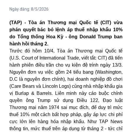
Ngày đăng:
8/5/2026
(TAP) - Tòa án Thương mại Quốc tế (CIT) vừa
phán quyết bác bỏ lệnh áp thuế nhập khẩu 10%
do Tổng thống Hoa Kỳ - ông Donald Trump ban
hành hồi tháng 2.
Trước đó hôm 10/4, Tòa án Thương mại Quốc tế
(U.S. Court of International Trade, viết tắt: CIT) đã tiến
hành phiên điều trần cho vụ kiện đệ trình ngày 13/3.
Nguyên đơn vụ việc gồm 24 tiểu bang (Washington,
D.C là nguyên đơn chính), hai doanh nghiệp đồ chơi
(Care Bears và Lincoln Logs) cùng nhà nhập khẩu gia
vị Burlap & Barrels. Liên minh này cáo buộc chính
quyền ông Trump sử dụng Điều 122, Đạo luật
Thương mại năm 1974 sai mục đích, để duy trì mức
thuế 10% một cách bất hợp pháp, gây áp lực chi phí
cực lớn lên hàng hóa nhập khẩu. Như TAP News
thông tin, mức thuế trên áp dụng từ tháng 2 - tức chỉ