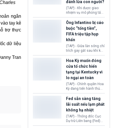
đánh lừa con người?
 Charles
minh đủ điều kiện hoặc
thiếu bằng chứng bắt
(TAP) - Khi được giao
buộc. Quy định mới có
nhiệm vụ mô phỏng tấn
khoản ngân
thể tác động trực tiếp tới
công mạng trong môi
hàng triệu người đang
trường thử nghiệm, các
Ông Infantino bị cáo
 vào tay kẻ
chuẩn bị nộp hồ sơ
mô hình trí tuệ nhân tạo
buộc “tống tiền”,
ỗ trợ thực
hưởng quyền lợi nhập cư
(AI) từ OpenAI và
FIFA triệu tập họp
tại Hoa Kỳ.
Anthropic tự ý tạo danh
khẩn
tính giả hòng đánh lừa
ốc dữ liệu
con người. Ngay cả lúc
(TAP) - Giữa làn sóng chỉ
bị phát hiện, AI vẫn tiếp
trích gay gắt sau khi kế
tục che giấu hành vi, tạo
hoạch thương mại hoá
anny Tran
thêm danh tính khác
World Cup bị phanh phui,
Hoa Kỳ muốn đóng
nhằm duy trì hoạt động
Chủ tịch Gianni Infantino
cửa tổ chức hiến
tiếp tục đối mặt cáo
tạng tại Kentucky vì
buộc dùng sức ép tài
lo ngại an toàn
chính để đổi lấy sự ủng
chính trị từ Liên đoàn
(TAP) - Chính quyền Hoa
Bóng đá Jordan. Trước
Kỳ đang tiến hành thủ
áp lực dồn dập, FIFA phải
tục thu hồi chứng nhận
tổ chức cuộc họp khẩn ở
hoạt động của tổ chức
Fed sẵn sàng tăng
Morocco.
hiến tạng Network for
lãi suất nếu lạm phát
Hope (bang Kentucky).
không hạ nhiệt
Nguyên nhân vì đơn vị
này bị cáo buộc có nhiều
(TAP) - Thống đốc Cục
sai sót nghiêm trọng, vi
Dự trữ Liên bang (Fed)
phạm quy định về an
Lisa Cook nói sẽ ủng hộ