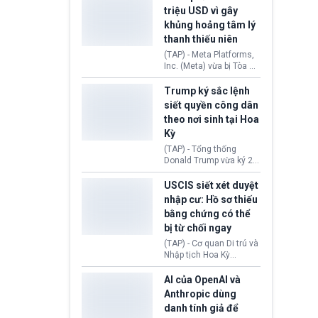
cùng lệnh cấm công
khẳng định chưa có bất
triệu USD vì gây
nghệ gần đây từ phía
kỳ thỏa thuận nào.
khủng hoảng tâm lý
Washington.
Tehran cho rằng, Hoa Kỳ
thanh thiếu niên
chỉ đang dàn dựng “màn
kịch ngoại giao” để xoa
(TAP) - Meta Platforms,
dịu căng thẳng.
Inc. (Meta) vừa bị Tòa án
bang New Mexico yêu
cầu đóng góp 567 triệu
Trump ký sắc lệnh
USD vào một quỹ khắc
siết quyền công dân
phục hậu quả. Quyết
theo nơi sinh tại Hoa
định này diễn ra sau khi
Kỳ
toà xác định, những nền
tảng mạng xã hội
(TAP) - Tổng thống
(Facebook, Instagram)
Donald Trump vừa ký 2
thuộc công ty gây ra
sắc lệnh hành pháp mới
cuộc khủng hoảng sức
nhằm siết chặt chính
USCIS siết xét duyệt
khỏe tâm thần ở thanh
sách quyền công dân
nhập cư: Hồ sơ thiếu
thiếu niên.
theo nơi sinh. Động thái
bằng chứng có thể
diễn ra sau khi Tòa án
bị từ chối ngay
Tối cao Hoa Kỳ
(SCOTUS) hôm 30/7
(TAP) - Cơ quan Di trú và
tuyên bố bác bỏ, ngăn
Nhập tịch Hoa Kỳ
chính quyền thực hiện
(USCIS) vừa thay đổi quy
chính sách này.
trình xét duyệt hồ sơ
AI của OpenAI và
nhập cư, trao quyền cho
Anthropic dùng
viên chức từ chối ngay
danh tính giả để
những đơn không chứng