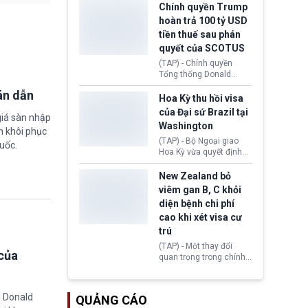
toàn y tế.
tăng lãi suất nếu lạm
Chính quyền Trump
phát ở Hoa Kỳ không tiếp
hoàn trả 100 tỷ USD
tục giảm trong thời gian
tiền thuế sau phán
tới.
quyết của SCOTUS
(TAP) - Chính quyền
Tổng thống Donald
Trump đã hoàn trả
án dẫn
khoảng 100 tỷ USD thuế
Hoa Kỳ thu hồi visa
quan từng thu theo Đạo
của Đại sứ Brazil tại
giá sàn nhập
luật Quyền hạn Kinh tế
Washington
Khẩn cấp Quốc tế
m khôi phục
(IEEPA). Động thái này
(TAP) - Bộ Ngoại giao
uốc.
diễn ra sau phán quyết
Hoa Kỳ vừa quyết định
hồi tháng 2 bởi Tòa án
thu hồi thị thực (visa)
Tối cao Hoa Kỳ
của bà Maria Luiza
New Zealand bỏ
(SCOTUS) khi tuyên bố,
Ribeiro Viotti - Đại sứ
viêm gan B, C khỏi
việc áp thuế diện rộng là
Brazil tại Washington.
diện bệnh chi phí
hoàn toàn bất hợp pháp.
Động thái trên diễn ra
cao khi xét visa cư
trong bối cảnh tranh
chấp ngoại giao giữa
trú
chính quyền Tổng thống
(TAP) - Một thay đổi
Donald Trump và chính
của
quan trọng trong chính
phủ cánh tả Tổng thống
sách nhập cư của New
Brazil Luiz Inácio Lula
Zealand đang mở ra
da Silva đang leo thang
thêm cơ hội cho nhiều
gay gắt.
g Donald
QUẢNG CÁO
người muốn định cư. Từ