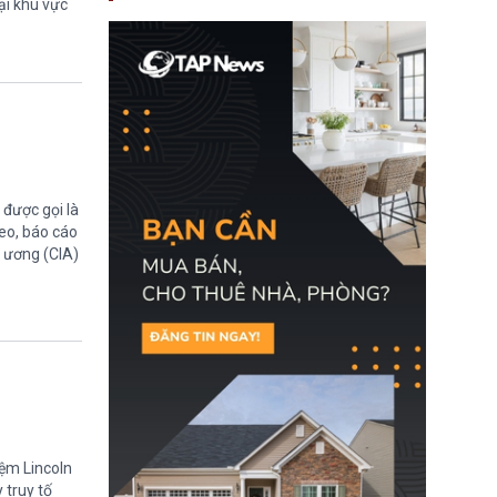
ại khu vực
nay, người mắc viêm
gan B hoặc viêm gan C
sẽ không còn bị mặc
định không đáp ứng tiêu
chuẩn sức khỏe chỉ vì
chi phí điều trị khi nộp hồ
sơ xin visa cư trú.
được gọi là
eo, báo cáo
g ương (CIA)
iệm Lincoln
 truy tố