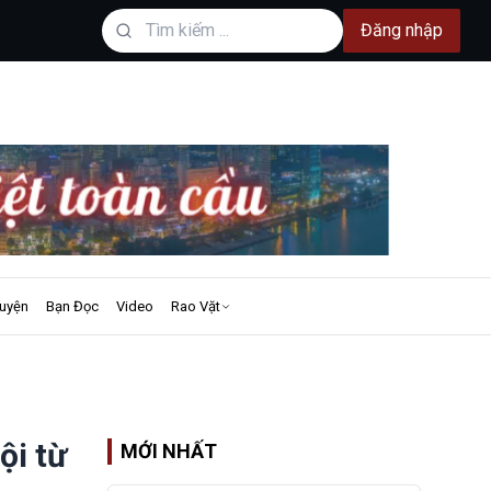
Đăng nhập
uyện
Bạn Đọc
Video
Rao Vặt
ội từ
MỚI NHẤT