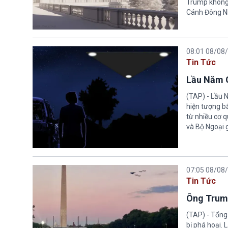
Trump không 
Cánh Đông N
08:01 08/08
Tin Tức
Lầu Năm G
(TAP) - Lầu 
hiện tượng b
từ nhiều cơ 
và Bộ Ngoại 
07:05 08/08
Tin Tức
Ông Trump
(TAP) - Tổng
bị phá hoại.