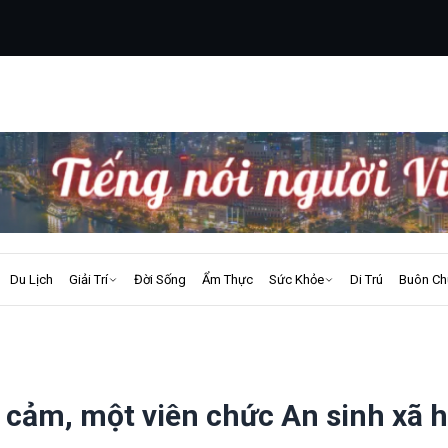
Du Lịch
Giải Trí
Đời Sống
Ẩm Thực
Sức Khỏe
Di Trú
Buôn Ch
 cảm, một viên chức An sinh xã h