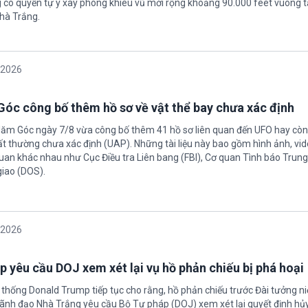
có quyền tự ý xây phòng khiêu vũ mới rộng khoảng 90.000 feet vuông t
hà Trắng.
/2026
óc công bố thêm hồ sơ về vật thể bay chưa xác định
Năm Góc ngày 7/8 vừa công bố thêm 41 hồ sơ liên quan đến UFO hay còn 
ất thường chưa xác định (UAP). Những tài liệu này bao gồm hình ảnh, vid
quan khác nhau như Cục Điều tra Liên bang (FBI), Cơ quan Tình báo Trun
giao (DOS).
/2026
 yêu cầu DOJ xem xét lại vụ hồ phản chiếu bị phá hoại
 thống Donald Trump tiếp tục cho rằng, hồ phản chiếu trước Đài tưởng n
 Lãnh đạo Nhà Trắng yêu cầu Bộ Tư pháp (DOJ) xem xét lại quyết định hủy