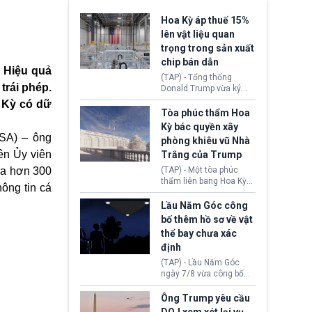
Hoa Kỳ áp thuế 15%
lên vật liệu quan
trọng trong sản xuất
chip bán dẫn
ộ Hiệu quả
(TAP) - Tổng thống
trái phép.
Donald Trump vừa ký
sắc lệnh áp thuế bổ
a Kỳ có dữ
sung 15% cùng cơ chế
Tòa phúc thẩm Hoa
giá sàn nhập khẩu
Kỳ bác quyền xây
nghiêm ngặt đối với
SSA) – ông
phòng khiêu vũ Nhà
polysilicon và các sản
ên Ủy viên
Trắng của Trump
phẩm hạ nguồn. Quyết
định này nhằm khôi
ủa hơn 300
(TAP) - Một tòa phúc
phục chuỗi cung ứng
thẩm liên bang Hoa Kỳ
ông tin cá
công nghệ, năng lượng
vừa phán quyết, chính
mặt trời nội địa trước sự
quyền Tổng thống
Lầu Năm Góc công
thống trị của Trung
Donald Trump không có
bố thêm hồ sơ về vật
Quốc.
quyền tự ý xây phòng
thể bay chưa xác
khiêu vũ mới rộng
định
khoảng 90.000 feet
vuông tại khu vực Cánh
(TAP) - Lầu Năm Góc
Đông Nhà Trắng.
ngày 7/8 vừa công bố
thêm 41 hồ sơ liên quan
đến UFO hay còn được
Ông Trump yêu cầu
gọi là hiện tượng bất