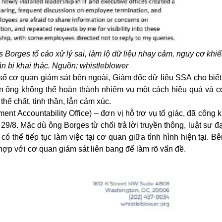
Borges tố cáo xử lý sai, làm lộ dữ liệu nhạy cảm, nguy cơ khiế
n bị khai thác. Nguồn: whistleblower
 số cơ quan giám sát bên ngoài, Giám đốc dữ liệu SSA cho biết
iến ông không thể hoàn thành nhiệm vụ một cách hiệu quả và c
hể chất, tinh thần, lẫn cảm xúc.
nt Accountability Office) – đơn vị hỗ trợ vụ tố giác, đã công 
9/8. Mặc dù ông Borges từ chối trả lời truyền thông, luật sư đạ
 thể tiếp tục làm việc tại cơ quan giữa tình hình hiện tại. B
hợp với cơ quan giám sát liên bang để làm rõ vấn đề.