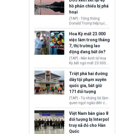
DOJ xem xét lại vụ
thường chưa xác định
hồ phản chiếu bị phá
(UAP). Những tài liệu này
hoại
bao gồm hình ảnh,
video, báo cáo từ nhiều
(TAP) - Tổng thống
cơ quan khác nhau như
Donald Trump tiếp tục
Cục Điều tra Liên bang
cho rằng, hồ phản chiếu
(FBI), Cơ quan Tình báo
trước Đài tưởng niệm
Hoa Kỳ mất 23.000
Trung ương (CIA) và Bộ
Lincoln bị phá hoại. Lãnh
việc làm trong tháng
Ngoại giao (DOS).
đạo Nhà Trắng yêu cầu
7, thị trường lao
Bộ Tư pháp (DOJ) xem
động đang bất ổn?
xét lại quyết định hủy
truy tố những cá nhân bị
(TAP) - Nền kinh tế Hoa
nghi ngờ làm hư hại
Kỳ bất ngờ mất 23.000
công trình.
việc làm vào tháng 7,
cho thấy thị trường lao
Triệt phá hai đường
động có dấu hiệu suy
dây tội phạm xuyên
yếu sau thời gian duy trì
quốc gia, bắt giữ
tương đối ổn định suốt
171 đối tượng
nửa năm 2026.
(TAP) - Từ những lời làm
quen ngọt ngào đến các
“sàn vàng ảo”, bất động
sản trực tuyến cùng
Việt Nam bàn giao 8
đường dây đánh bạc quy
đối tượng bị Interpol
mô lớn, hai tổ chức tội
truy nã đỏ cho Hàn
phạm xuyên quốc gia đã
Quốc
dựng lên mạng lưới hoạt