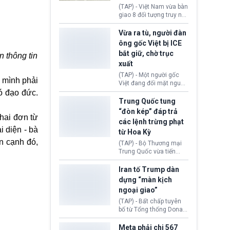
động tại Việt Nam và
(TAP) - Việt Nam vừa bàn
Lào, lôi kéo hàng nghìn
giao 8 đối tượng truy nã
người tham gia, luân
đỏ Interpol cho lực lượng
chuyển dòng tiền qua
chức năng Hàn Quốc.
Vừa ra tù, người đàn
nhiều lớp tài khoản. Sau
Nhóm này bị xác định
ông gốc Việt bị ICE
hơn 2 tuần phối hợp truy
lừa đảo 619 nạn nhân,
bắt giữ, chờ trục
xét, lực lượng chức năng
n thông tin
chiếm đoạt hơn 17,7 tỷ
hai nước đã bắt giữ 171
xuất
KRW.
đối tượng.
(TAP) - Một người gốc
 mình phải
Việt đang đối mặt nguy
cơ bị trục xuất khỏi Hoa
ó đạo đức.
Kỳ sau khi đã chấp hành
Trung Quốc tung
xong bản án liên quan
“đòn kép” đáp trả
đến tội ác từ hơn 30
khai đơn từ
các lệnh trừng phạt
năm trước tại California.
i diện - bà
từ Hoa Kỳ
ên cạnh đó,
(TAP) - Bộ Thương mại
Trung Quốc vừa tiến
hành áp đặt lệnh trừng
phạt lên hàng loạt thực
Iran tố Trump dàn
thể và siết chặt kiểm
dựng “màn kịch
soát xuất khẩu máy bay
ngoại giao”
không người lái (UAV)
sang Hoa Kỳ. Động thái
(TAP) - Bất chấp tuyên
này nhằm đáp trả các
bố từ Tổng thống Donald
biện pháp hạn chế
Trump về tiến trình đàm
thương mại, áp thuế mới
phán hòa bình, Iran
Meta phải chi 567