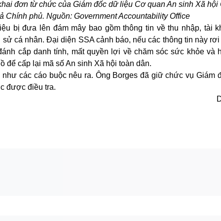
khai đơn từ chức của Giám đốc dữ liệu Cơ quan An sinh Xã hội
uả Chính phủ. Nguồn: Government Accountability Office
liệu bị đưa lên đám mây bao gồm thông tin về thu nhập, tài 
u sử cá nhân. Đại diện SSA cảnh báo, nếu các thông tin này rơi
 đánh cắp danh tính, mất quyền lợi về chăm sóc sức khỏe và h
ồ để cấp lại mã số An sinh Xã hội toàn dân.
 như các cáo buộc nêu ra. Ông Borges đã giữ chức vụ Giám đ
c được điều tra.
D