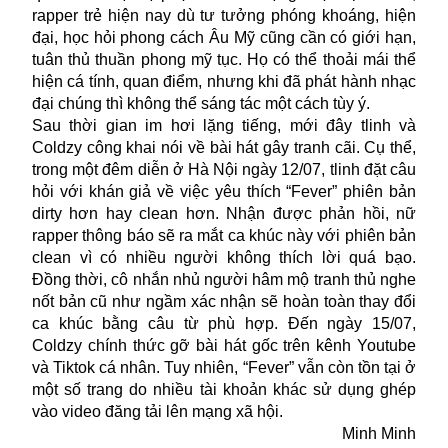
rapper trẻ hiện nay dù tư tưởng phóng khoáng, hiện
đại,
học hỏi
phong cách Âu Mỹ cũng cần có giới hạn,
tuân thủ thuần phong mỹ tục. Họ có thể thoải mái thể
hiện cá tính, quan điểm, nhưng khi đã phát hành nhạc
đại chúng thì không thể sáng tác một cách tùy ý.
Sau thời gian im hơi lặng tiếng, mới đây tlinh và
Coldzy công khai nói về bài hát gây tranh cãi. Cụ thể,
trong một đêm diễn ở Hà Nội ngày 12/07, tlinh đặt câu
hỏi với khán giả về việc yêu thích “Fever” phiên bản
dirty hơn hay clean hơn. Nhận được phản hồi, nữ
rapper thông báo sẽ ra mắt ca khúc này với phiên bản
clean vì có nhiều người không thích lời quá bạo.
Đồng thời, cô nhắn nhủ người hâm mộ tranh thủ nghe
nốt bản cũ như ngầm xác nhận sẽ hoàn toàn thay đổi
ca khúc bằng câu từ phù hợp. Đến ngày 15/07,
Coldzy chính thức gỡ bài hát gốc trên kênh Youtube
và Tiktok cá nhân. Tuy nhiên, “Fever” vẫn còn tồn tại ở
một số trang do nhiều tài khoản khác sử dụng ghép
vào video đăng tải lên mạng xã hội.
Minh Minh