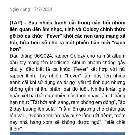
Ngày đăng:
17/7/2024
(TAP) - Sau nhiều tranh cãi trong các hội nhóm
liên quan đến âm nhạc, tlinh và Coldzy chính thức
gỡ bỏ ca khúc “Fever” khỏi các nền tảng mạng xã
hội, hứa hẹn sẽ cho ra một phiên bản mới “sạch
hơn”.
Đầu tháng 06/2024, rapper Coldzy cho ra mắt album
đầu tay mang tên Medicine. Album nhanh chóng gây
chú ý, đặc biệt là ca khúc “Fever” kết hợp với nữ
rapper tlinh. Tuy nhiên, "Fever" làm dấy lên nhiều
tranh cãi khi sử dụng ca từ gợi yếu tố tình dục nhưng
không gắn nhãn, phân loại độ tuổi. Nhiều khán giả
nhận xét bài hát quá nhiều nội dung nhạy cảm. Chẳng
hạn như: "Tắt bớt ánh sáng, rèm phòng em đóng", "áo
2 dây buông lên sofa", "nằm lên giường cho chân gác
lên vai", "Đoán xem lần này ai sẽ làm ướt đệm", "đêm
nay nhà hàng xóm sẽ không được ngủ", "siết chặt
thêm".