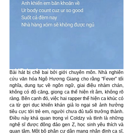
Bài hát bị chê bai bởi giới chuyên môn. Nhà nghiên
cứu văn hóa Ngô Hương Giang cho rằng “Fever” tối
nghĩa, dung tục về ngôn ngữ, giai điệu nhàm chán,
không có độ căng, giọng ca thể hiện rít âm, không rõ
ràng. Bên cạnh đó, việc hai rapper thể hiện ca khúc có
ca từ gợi dục khiến khán giả lo ngại sẽ ảnh hưởng
tiêu cực tới trẻ em, người chưa đủ tuổi trưởng thành.
Điều này khá quan trọng vì Coldzy và tlinh là những
nghệ sĩ được đông đảo gen Z, học sinh yêu thích và
quan tâm. Một bộ phận cư dân mạng nhận định ca sĩ,