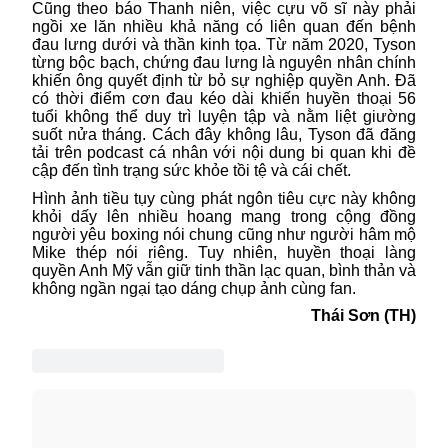
Cũng theo báo Thanh niên, việc cựu võ sĩ này phải
ngồi xe lăn nhiều khả năng có liên quan đến bệnh
đau lưng dưới và thần kinh tọa. Từ năm 2020, Tyson
từng bộc bạch, chứng đau lưng là nguyên nhân chính
khiến ông quyết định từ bỏ sự nghiệp quyền Anh. Đã
có thời điểm cơn đau kéo dài khiến huyền thoại 56
tuổi không thể duy trì luyện tập và nằm liệt giường
suốt nửa tháng. Cách đây không lâu, Tyson đã đăng
tải trên podcast cá nhân với nội dung bi quan khi đề
cập đến tình trạng sức khỏe tồi tệ và cái chết.
Hình ảnh tiều tụy cùng phát ngôn tiêu cực này không
khỏi dấy lên nhiều hoang mang trong cộng đồng
người yêu boxing nói chung cũng như người hâm mộ
Mike thép nói riêng. Tuy nhiên,
huyền thoại
làng
quyền Anh Mỹ vẫn giữ tinh thần lạc quan, bình thản và
không ngần ngại tạo dáng chụp ảnh cùng fan.
Thái Sơn (TH)