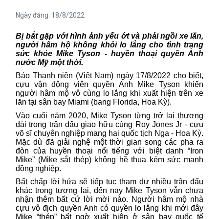
Ngày đăng:
18/8/2022
Bị bắt gặp với hình ảnh yếu ớt và phải ngồi xe lăn,
người hâm hộ không khỏi lo lắng cho tình trạng
sức khỏe Mike Tyson - huyền thoại quyền Anh
nước Mỹ một thời.
Báo Thanh niên (Việt Nam) ngày 17/8/2022 cho biết,
cựu vận động viên quyền Anh Mike Tyson khiến
người hâm mộ vô cùng lo lắng khi xuất hiện trên xe
lăn tại sân bay Miami (bang Florida, Hoa Kỳ).
Vào cuối năm 2020, Mike Tyson từng trở lại thượng
đài trong trận đấu giao hữu cùng Roy Jones Jr - cựu
võ sĩ chuyên nghiệp mang hai quốc tịch Nga - Hoa Kỳ.
Mặc dù đã giải nghệ một thời gian song các pha ra
đòn của huyền thoại nổi tiếng với biệt danh “Iron
Mike” (Mike sắt thép) không hề thua kém sức mạnh
đồng nghiệp.
Bất chấp lời hứa sẽ tiếp tục tham dự nhiều trận đấu
khác trong tương lai, đến nay Mike Tyson vẫn chưa
nhận thêm bất cứ lời mời nào.
Người
hâm mộ nhà
cựu vô địch quyền Anh có quyền lo lắng khi mới đây
Mike “thép” bất ngờ xuất hiện ở sân bay quốc tế