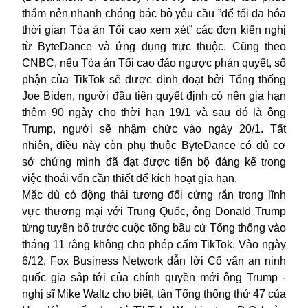
thẩm nên nhanh chóng bác bỏ yêu cầu ”để tối đa hóa
thời gian Tòa án Tối cao xem xét” các đơn kiến nghị
từ ByteDance và ứng dụng trực thuộc. Cũng theo
CNBC, nếu Tòa án Tối cao đảo ngược phán quyết, số
phận của TikTok sẽ được định đoạt bởi Tổng thống
Joe Biden, người đầu tiên quyết định có nên gia hạn
thêm 90 ngày cho thời hạn 19/1 và sau đó là ông
Trump, người sẽ nhậm chức vào ngày 20/1. Tất
nhiên, điều này còn phụ thuộc ByteDance có đủ cơ
sở chứng minh đã đạt được tiến bộ đáng kể trong
việc thoái vốn cần thiết để kích hoạt gia hạn.
Mặc dù có động thái tương đối cứng rắn trong lĩnh
vực thương mại với Trung Quốc, ông Donald Trump
từng tuyên bố trước cuộc tổng bầu cử Tổng thống vào
tháng 11 rằng không cho phép cấm TikTok. Vào ngày
6/12, Fox Business Network dẫn lời Cố vấn an ninh
quốc gia sắp tới của chính quyền mới ông Trump -
nghị sĩ Mike Waltz cho biết, tân Tổng thống thứ 47 của