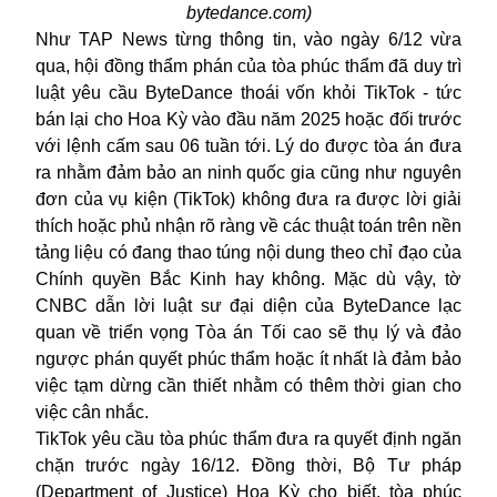
bytedance.com)
Như TAP News từng thông tin, vào ngày 6/12 vừa
qua, hội đồng thẩm phán của tòa phúc thẩm đã duy trì
luật yêu cầu ByteDance thoái vốn khỏi TikTok - tức
bán lại cho Hoa Kỳ vào đầu năm 2025 hoặc đối trước
với lệnh cấm sau 06 tuần tới. Lý do được tòa án đưa
ra nhằm đảm bảo an ninh quốc gia cũng như nguyên
đơn của vụ kiện (
TikTok
) không đưa ra được lời giải
thích hoặc phủ nhận rõ ràng về các thuật toán trên nền
tảng liệu có đang thao túng nội dung theo chỉ đạo của
Chính quyền Bắc Kinh hay không. Mặc dù vậy, tờ
CNBC dẫn lời luật sư đại diện của ByteDance lạc
quan về triển vọng Tòa án Tối cao sẽ thụ lý và đảo
ngược phán quyết phúc thẩm hoặc ít nhất là đảm bảo
việc tạm dừng cần thiết nhằm có thêm thời gian cho
việc cân nhắc.
TikTok yêu cầu tòa phúc thẩm đưa ra quyết định ngăn
chặn trước ngày 16/12. Đồng thời, Bộ Tư pháp
(Department of Justice) Hoa Kỳ cho biết, tòa phúc