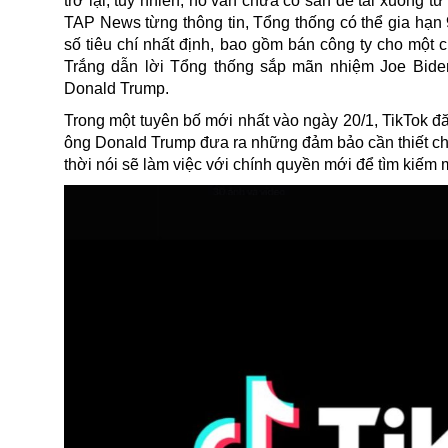
trở lại, tuy nhiên, nó vẫn chưa có sẵn để tải xuống
TAP News từng thông tin, Tổng thống có thể gia hạn 
số tiêu chí nhất định, bao gồm bán công ty cho một
Trắng dẫn lời Tổng thống sắp mãn nhiệm Joe Biden
Donald
Trump.
Trong một tuyên bố mới nhất vào ngày 20/1,
TikTok
đă
ông Donald Trump đưa ra những đảm bảo cần thiết cho
thời nói sẽ làm việc với chính quyền mới để tìm kiếm m