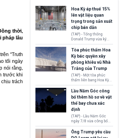
Hoa Kỳ áp thuế 15%
lên vật liệu quan
trọng trong sản xuất
chip bán dẫn
Đồng thời,
(TAP) - Tổng thống
i pháp lâu
Donald Trump vừa ký
sắc lệnh áp thuế bổ
sung 15% cùng cơ chế
Tòa phúc thẩm Hoa
rên “Truth
giá sàn nhập khẩu
Kỳ bác quyền xây
nghiêm ngặt đối với
o tối ngày
phòng khiêu vũ Nhà
polysilicon và các sản
 nói rằng,
Trắng của Trump
phẩm hạ nguồn. Quyết
định này nhằm khôi
 trước khi
(TAP) - Một tòa phúc
phục chuỗi cung ứng
thẩm liên bang Hoa Kỳ
 chịu trách
công nghệ, năng lượng
vừa phán quyết, chính
mặt trời nội địa trước sự
quyền Tổng thống
Lầu Năm Góc công
thống trị của Trung
Donald Trump không có
bố thêm hồ sơ về vật
Quốc.
quyền tự ý xây phòng
thể bay chưa xác
khiêu vũ mới rộng
định
khoảng 90.000 feet
vuông tại khu vực Cánh
(TAP) - Lầu Năm Góc
Đông Nhà Trắng.
ngày 7/8 vừa công bố
thêm 41 hồ sơ liên quan
đến UFO hay còn được
Ông Trump yêu cầu
gọi là hiện tượng bất