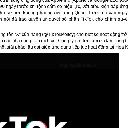
 từ cửa hàng ứng dụng của Apple Inc (Apple) và Google LLC (Go
90 ngày trước khi lệnh cấm có hiệu lực, với điều kiện đáp ứn
 chủ sở hữu không phải người Trung Quốc. Trước đó vào ngày
 nói đã trao quyền tự quyết số phận TikTok cho chính quy
ng lên “X” của hãng (@TikTokPolicy) cho biết sẽ hoạt động trở 
 các nhà cung cấp dịch vụ. Công ty gửi lời cảm ơn tân Tổng t
ột giải pháp lâu dài giúp ứng dụng tiếp tục hoạt động tại Hoa K