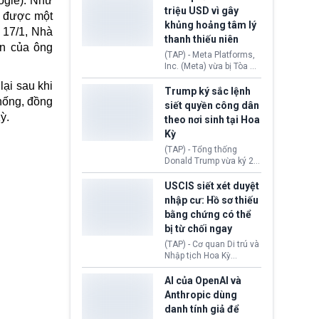
ogle). Như
cùng lệnh cấm công
khẳng định chưa có bất
triệu USD vì gây
g được một
nghệ gần đây từ phía
kỳ thỏa thuận nào.
khủng hoảng tâm lý
Washington.
Tehran cho rằng, Hoa Kỳ
 17/1, Nhà
thanh thiếu niên
chỉ đang dàn dựng “màn
ền của ông
kịch ngoại giao” để xoa
(TAP) - Meta Platforms,
dịu căng thẳng.
Inc. (Meta) vừa bị Tòa án
bang New Mexico yêu
lại sau khi
cầu đóng góp 567 triệu
Trump ký sắc lệnh
hống, đồng
USD vào một quỹ khắc
siết quyền công dân
phục hậu quả. Quyết
ỳ.
theo nơi sinh tại Hoa
định này diễn ra sau khi
Kỳ
toà xác định, những nền
tảng mạng xã hội
(TAP) - Tổng thống
(Facebook, Instagram)
Donald Trump vừa ký 2
thuộc công ty gây ra
sắc lệnh hành pháp mới
cuộc khủng hoảng sức
nhằm siết chặt chính
USCIS siết xét duyệt
khỏe tâm thần ở thanh
sách quyền công dân
nhập cư: Hồ sơ thiếu
thiếu niên.
theo nơi sinh. Động thái
bằng chứng có thể
diễn ra sau khi Tòa án
bị từ chối ngay
Tối cao Hoa Kỳ
(SCOTUS) hôm 30/7
(TAP) - Cơ quan Di trú và
tuyên bố bác bỏ, ngăn
Nhập tịch Hoa Kỳ
chính quyền thực hiện
(USCIS) vừa thay đổi quy
chính sách này.
trình xét duyệt hồ sơ
AI của OpenAI và
nhập cư, trao quyền cho
Anthropic dùng
viên chức từ chối ngay
danh tính giả để
những đơn không chứng