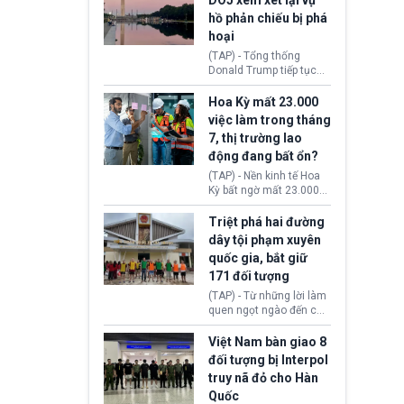
DOJ xem xét lại vụ
thường chưa xác định
hồ phản chiếu bị phá
(UAP). Những tài liệu này
hoại
bao gồm hình ảnh,
video, báo cáo từ nhiều
(TAP) - Tổng thống
cơ quan khác nhau như
Donald Trump tiếp tục
Cục Điều tra Liên bang
cho rằng, hồ phản chiếu
(FBI), Cơ quan Tình báo
trước Đài tưởng niệm
Hoa Kỳ mất 23.000
Trung ương (CIA) và Bộ
Lincoln bị phá hoại. Lãnh
việc làm trong tháng
Ngoại giao (DOS).
đạo Nhà Trắng yêu cầu
7, thị trường lao
Bộ Tư pháp (DOJ) xem
động đang bất ổn?
xét lại quyết định hủy
truy tố những cá nhân bị
(TAP) - Nền kinh tế Hoa
nghi ngờ làm hư hại
Kỳ bất ngờ mất 23.000
công trình.
việc làm vào tháng 7,
cho thấy thị trường lao
Triệt phá hai đường
động có dấu hiệu suy
dây tội phạm xuyên
yếu sau thời gian duy trì
quốc gia, bắt giữ
tương đối ổn định suốt
171 đối tượng
nửa năm 2026.
(TAP) - Từ những lời làm
quen ngọt ngào đến các
“sàn vàng ảo”, bất động
sản trực tuyến cùng
Việt Nam bàn giao 8
đường dây đánh bạc quy
đối tượng bị Interpol
mô lớn, hai tổ chức tội
truy nã đỏ cho Hàn
phạm xuyên quốc gia đã
Quốc
dựng lên mạng lưới hoạt