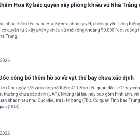
thẩm Hoa Kỳ bác quyền xây phòng khiêu vũ Nhà Trắng 
tòa phúc thẩm liên bang Hoa Kỳ vừa phán quyết, chính quyền Tổng thốn
có quyền tự ý xây phòng khiêu vũ mới rộng khoảng 90.000 feet vuông t
hà Trắng.
/2026
óc công bố thêm hồ sơ về vật thể bay chưa xác định
Năm Góc ngày 7/8 vừa công bố thêm 41 hồ sơ liên quan đến UFO hay còn 
ất thường chưa xác định (UAP). Những tài liệu này bao gồm hình ảnh, vid
quan khác nhau như Cục Điều tra Liên bang (FBI), Cơ quan Tình báo Trun
giao (DOS).
/2026