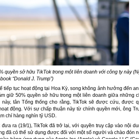
quyền sở hữu TikTok trong một liên doanh với công ty này (
book “Donald J. Trump”)
ể tiếp tục hoạt động tại Hoa Kỳ, song không ảnh hưởng đến an
ắm giữ 50% quyền sở hữu trong một liên doanh giữa những 
 này, tân Tổng thống cho rằng, TikTok sẽ được cứu, được q
 hoạt động. Với sự chấp thuận này từ chính quyền mới, ông T
hậm chí hàng nghìn tỷ USD.
a ra (19/1), TikTok đã trở lại, với quyền truy cập vào nội du
dụng đã có thể sử dụng được đối với một số người và chào đón 