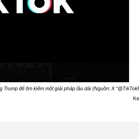
g Trump để tìm kiếm một giải pháp lâu dài (Nguồn: X “@TikTokP
Ke