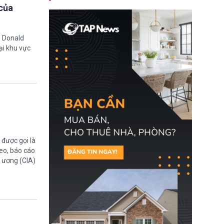
nay, người mắc viêm
của
gan B hoặc viêm gan C
sẽ không còn bị mặc
định không đáp ứng tiêu
chuẩn sức khỏe chỉ vì
g Donald
chi phí điều trị khi nộp hồ
ại khu vực
sơ xin visa cư trú.
được gọi là
eo, báo cáo
g ương (CIA)