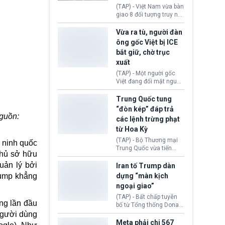
động tại Việt Nam và
(TAP) - Việt Nam vừa bàn
Lào, lôi kéo hàng nghìn
giao 8 đối tượng truy nã
người tham gia, luân
đỏ Interpol cho lực lượng
chuyển dòng tiền qua
chức năng Hàn Quốc.
Vừa ra tù, người đàn
nhiều lớp tài khoản. Sau
Nhóm này bị xác định
ông gốc Việt bị ICE
hơn 2 tuần phối hợp truy
lừa đảo 619 nạn nhân,
bắt giữ, chờ trục
xét, lực lượng chức năng
chiếm đoạt hơn 17,7 tỷ
hai nước đã bắt giữ 171
xuất
KRW.
đối tượng.
(TAP) - Một người gốc
Việt đang đối mặt nguy
cơ bị trục xuất khỏi Hoa
Kỳ sau khi đã chấp hành
Trung Quốc tung
xong bản án liên quan
“đòn kép” đáp trả
đến tội ác từ hơn 30
Nguồn:
các lệnh trừng phạt
năm trước tại California.
từ Hoa Kỳ
(TAP) - Bộ Thương mại
 ninh quốc
Trung Quốc vừa tiến
chủ sở hữu
hành áp đặt lệnh trừng
phạt lên hàng loạt thực
uản lý bởi
Iran tố Trump dàn
thể và siết chặt kiểm
dựng “màn kịch
rump khẳng
soát xuất khẩu máy bay
ngoại giao”
không người lái (UAV)
sang Hoa Kỳ. Động thái
(TAP) - Bất chấp tuyên
ng lần đầu
này nhằm đáp trả các
bố từ Tổng thống Donald
biện pháp hạn chế
Trump về tiến trình đàm
người dùng
thương mại, áp thuế mới
phán hòa bình, Iran
Meta phải chi 567