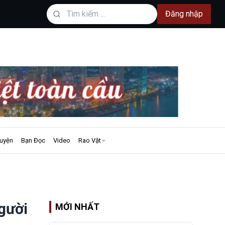
Đăng nhập
uyện
Bạn Đọc
Video
Rao Vặt
gười
MỚI NHẤT