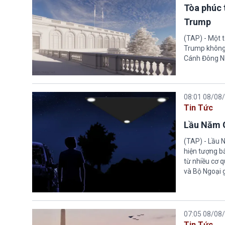
Tòa phúc 
Trump
(TAP) - Một 
Trump không 
Cánh Đông N
08:01 08/08
Tin Tức
Lầu Năm G
(TAP) - Lầu 
hiện tượng b
từ nhiều cơ 
và Bộ Ngoại 
07:05 08/08
Tin Tức