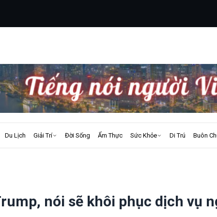
Du Lịch
Giải Trí
Đời Sống
Ẩm Thực
Sức Khỏe
Di Trú
Buôn Ch
rump, nói sẽ khôi phục dịch vụ n