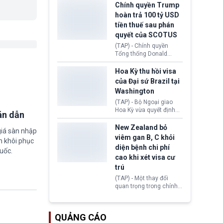
toàn y tế.
tăng lãi suất nếu lạm
Chính quyền Trump
phát ở Hoa Kỳ không tiếp
hoàn trả 100 tỷ USD
tục giảm trong thời gian
tiền thuế sau phán
tới.
quyết của SCOTUS
(TAP) - Chính quyền
Tổng thống Donald
Trump đã hoàn trả
khoảng 100 tỷ USD thuế
Hoa Kỳ thu hồi visa
quan từng thu theo Đạo
của Đại sứ Brazil tại
luật Quyền hạn Kinh tế
Washington
Khẩn cấp Quốc tế
(IEEPA). Động thái này
(TAP) - Bộ Ngoại giao
diễn ra sau phán quyết
Hoa Kỳ vừa quyết định
án dẫn
hồi tháng 2 bởi Tòa án
thu hồi thị thực (visa)
Tối cao Hoa Kỳ
của bà Maria Luiza
New Zealand bỏ
giá sàn nhập
(SCOTUS) khi tuyên bố,
Ribeiro Viotti - Đại sứ
viêm gan B, C khỏi
m khôi phục
việc áp thuế diện rộng là
Brazil tại Washington.
diện bệnh chi phí
hoàn toàn bất hợp pháp.
Động thái trên diễn ra
uốc.
cao khi xét visa cư
trong bối cảnh tranh
chấp ngoại giao giữa
trú
chính quyền Tổng thống
(TAP) - Một thay đổi
Donald Trump và chính
quan trọng trong chính
phủ cánh tả Tổng thống
sách nhập cư của New
Brazil Luiz Inácio Lula
Zealand đang mở ra
da Silva đang leo thang
thêm cơ hội cho nhiều
gay gắt.
QUẢNG CÁO
người muốn định cư. Từ