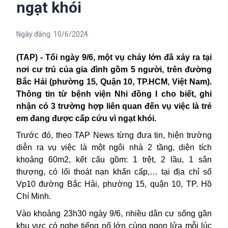
ngạt khói
Ngày đăng:
10/6/2024
(TAP) - Tối ngày 9/6, một vụ
cháy
lớn đã xảy ra tại
nơi cư trú của gia đình gồm 5 người, trên đường
Bắc Hải (phường 15, Quận 10, TP.HCM, Việt Nam).
Thông tin từ bệnh viện Nhi đồng I cho biết, ghi
nhận có 3 trường hợp liên quan đến vụ việc là trẻ
em đang được cấp cứu vì ngạt khói.
Trước đó, theo TAP News từng đưa tin, hiện trường
diễn ra vụ việc là một ngôi nhà 2 tầng, diện tích
khoảng 60m2, kết cấu gồm: 1 trệt, 2 lầu, 1 sân
thượng, có lối thoát nạn khẩn cấp,… tại địa chỉ số
Vp10 đường Bắc Hải, phường 15, quận 10, TP. Hồ
Chí Minh.
Vào khoảng 23h30 ngày 9/6, nhiều dân cư sống gần
khu vực có nghe tiếng nổ lớn cùng ngọn lửa mỗi lúc