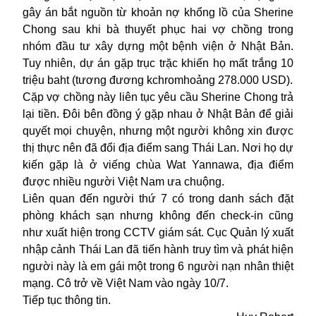
gây án bắt nguồn từ khoản nợ khổng lồ của Sherine
Chong sau khi bà thuyết phục hai vợ chồng trong
nhóm đầu tư xây dựng một bệnh viện ở Nhật Bản.
Tuy nhiên, dự án gặp trục trặc khiến họ mất trắng 10
triệu baht (tương đương kchromhoảng 278.000 USD).
Cặp vợ chồng này liên tục yêu cầu Sherine Chong trả
lại tiền. Đôi bên đồng ý gặp nhau ở Nhật Bản để giải
quyết mọi chuyện, nhưng một người không xin được
thị thực nên đã đổi địa điểm sang Thái Lan. Nơi họ dự
kiến gặp là ở viếng chùa Wat Yannawa, địa điểm
được nhiều người Việt Nam ưa chuộng.
Liên quan đến người thứ 7 có trong danh sách đặt
phòng khách sạn nhưng không đến check-in cũng
như xuất hiện trong CCTV giám sát. Cục Quản lý xuất
nhập cảnh Thái Lan đã tiến hành truy tìm và phát hiện
người này là em gái một trong 6 người nạn nhân thiệt
mạng. Cô trở về Việt Nam vào ngày 10/7.
Tiếp tục thông tin.