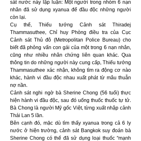
sát nước này lập luận: Một người trong nhóm 6 nạn
nhân đã sử dụng xyanua để đầu độc những người
còn lại.
Cụ thể, Thiếu tướng Cảnh sát Thiradej
Thammasuthee, Chỉ huy Phòng điều tra của Cục
Cảnh sát Thủ đô (Metropolitan Police Bureau) cho
biết đã phỏng vấn con gái của một trong
6 nạn nhân
,
cũng như nhiều nhân chứng liên quan khác. Qua
thông tin do những người này cung cấp, Thiếu tướng
Thammasuthee xác nhận, không tìm ra động cơ nào
khác, hành vi đầu độc nhau xuất phát từ mâu thuẫn
nợ nần.
Cảnh sát nghi ngờ bà Sherine Chong (56 tuổi) thực
hiện hành vi đầu độc, sau đó uống thuốc thuốc tự tử.
Bà Chong là người Mỹ gốc Việt, từng xuất nhập cảnh
Thái Lan 5 lần.
Bên cạnh đó, mặc dù tìm thấy xyanua trong cả 6 ly
nước ở hiện trường, cảnh sát Bangkok suy đoán bà
Sherine Chong có thể đã sử dụng loại thuốc “mạnh