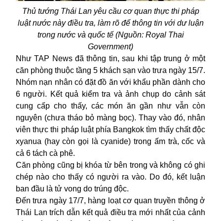
Thủ tướng Thái Lan yêu cầu cơ quan thực thi pháp
luật nước này điều tra, làm rõ để thông tin với dư luận
trong nước và quốc tế (Nguồn:
Royal Thai
Government)
Như TAP News đã thông tin, sau khi tập trung ở một
căn phòng thuộc tầng 5 khách sạn vào trưa ngày 15/7.
Nhóm nạn nhân có đặt đồ ăn với khẩu phần dành cho
6 người. Kết quả kiểm tra và ảnh chụp do cảnh sát
cung cấp cho thấy, các món ăn gần như vẫn còn
nguyên (chưa tháo bỏ màng bọc). Thay vào đó, nhân
viên thực thi pháp luật phía Bangkok tìm thấy chất độc
xyanua (hay còn gọi là cyanide) trong ấm trà, cốc và
cả 6 tách cà phê.
Căn phòng cũng bị khóa từ bên trong và không có ghi
chép nào cho thấy có người ra vào. Do đó, kết luận
ban đầu là tử vong do trúng độc.
Đến trưa ngày 17/7, hàng loạt cơ quan truyền thông ở
Thái Lan trích dẫn kết quả điều tra mới nhất của cảnh