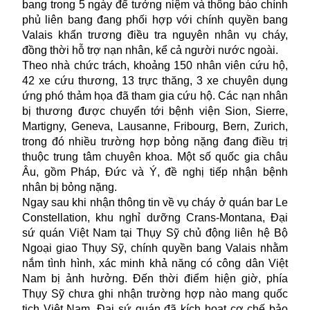
bang trong 5 ngày để tưởng niệm và thông báo chính
phủ liên bang đang phối hợp với chính quyền bang
Valais khẩn trương điều tra nguyên nhân vụ cháy,
đồng thời hỗ trợ nạn nhân, kể cả người nước ngoài.
Theo nhà chức trách, khoảng 150 nhân viên cứu hộ,
42 xe cứu thương, 13 trực thăng, 3 xe chuyên dụng
ứng phó thảm họa đã tham gia cứu hộ. Các nạn nhân
bị thương được chuyển tới bệnh viện Sion, Sierre,
Martigny, Geneva, Lausanne, Fribourg, Bern, Zurich,
trong đó nhiều trường hợp bỏng nặng đang điều trị
thuộc trung tâm chuyên khoa. Một số quốc gia châu
Âu, gồm Pháp, Đức và Ý, đề nghị tiếp nhận bệnh
nhân bị bỏng nặng.
Ngay sau khi nhận thông tin về
vụ cháy
ở quán bar Le
Constellation, khu nghỉ dưỡng Crans-Montana, Đại
sứ quán Việt Nam tại Thụy Sỹ chủ động liên hệ Bộ
Ngoại giao Thụy Sỹ, chính quyền bang Valais nhằm
nắm tình hình, xác minh khả năng có công dân Việt
Nam bị ảnh hưởng. Đến thời điểm hiện giờ, phía
Thụy Sỹ chưa ghi nhận trường hợp nào mang quốc
tịch Việt Nam. Đại sứ quán đã kích hoạt cơ chế bảo