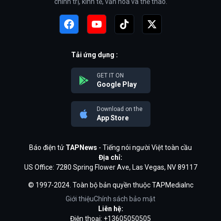
chính trị, kinh tế, văn hóa và thể thao.
Tải ứng dụng :
GET IT ON
Google Play
Download on the
App Store
Báo điện tử
TAPNews
- Tiếng nói người Việt toàn cầu
Địa chỉ:
US Office: 7280 Spring Flower Ave, Las Vegas, NV 89117
© 1997-2024. Toàn bộ bản quyền thuộc TAPMediaInc
Giới thiệu
Chính sách bảo mật
Liên hệ:
Điện thoại: +13605050505