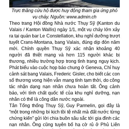
Trực thăng cứu hộ được huy động tham gia ứng phó
vụ cháy. Nguồn: www.admin.ch
Theo trang Hội đồng Nhà nước Thụy Sỹ (Kanton du
Valais / Kanton Wallis) ngày 1/1, một vụ cháy lớn xảy
ra tại quán bar Le Constellation, khu nghỉ dưỡng trượt
tuyết Crans-Montana, bang Valais, đúng dịp đón năm
mới. Chính quyền Thụy Sỹ xác nhận khoảng 40
người đã thiệt mạng và hơn 115 người khác bị
thương, nhiều trường hợp trong tình trạng nguy kịch.
Phát biểu vào cuộc họp báo chung ở Geneva, Chỉ huy
cảnh sát bang Valais, Frederic Gisler, cho biết các con
số thương vong hiện vẫn mang tính tạm thời, do công
tác nhận dạng nạn nhân chưa hoàn tất. Ông cảnh
báo, với tính chất quốc tế của khu nghỉ dưỡng, nạn
nhân có thể là công dân nước ngoài.
Tân Tổng thống Thụy Sỹ, Guy Parmelin, gọi đây là
“một trong những bi kịch tồi tệ nhất mà đất nước từng
chứng kiến” gửi lời chia buồn sâu sắc tới gia đình các
nạn nhân. Ông cũng tuyên bố hạ cờ rủ ở Phủ Liên