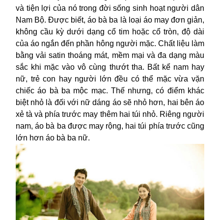
và tiện lợi của nó trong đời sống sinh hoạt người dân
Nam Bộ. Được biết, áo bà ba là loại áo may đơn giản,
không cầu kỳ dưới dạng cổ tim hoặc cổ tròn, độ dài
của áo ngắn đến phần hông người mặc. Chất liệu làm
bằng vải satin thoáng mát, mềm mại và đa dạng màu
sắc khi mặc vào vô cùng thướt tha. Bất kể nam hay
nữ, trẻ con hay người lớn đều có thể mặc vừa vặn
chiếc áo bà ba mộc mạc. Thế nhưng, có điểm khác
biệt nhỏ là đối với nữ dáng áo sẽ nhỏ hơn, hai bên áo
xẻ tà và phía trước may thêm hai túi nhỏ. Riêng người
nam, áo bà ba được may rộng, hai túi phía trước cũng
lớn hơn áo bà ba nữ.