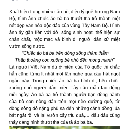
Xuất hiện trong nhiều câu hò, điệu lý quê hương Nam
Bộ, hình ảnh chiếc áo bà ba thướt tha trở thành một
nét đẹp văn hóa độc đáo của vùng Tây Nam Bộ. Hình
ảnh ấy gắn liền với đời sống sinh hoạt, thể hiện sự
chân chất, mộc mạc và bình dị người dân xứ miệt
vườn sông nước.
“Chiếc áo bà ba trên dòng sông thăm thẳm
Thấp thoáng con xuồng bé nhỏ đến mong manh”
Là người
Việt Nam
dù ở miền của Tổ quốc thì chắc
hẳn cũng từng ít nhất một lần nghe qua câu hát ngọt
ngào này. Trong chiếc áo bà ba bình dị, bên chiếc
xuống nhỏ người dân miền Tây cần mẫn lao động
mỗi ngày. Áo bà ba trở thành người bạn đồng hành
của bà con nông dân trên mọi nẻo đường quê, từ
dòng sông đỏ nặng phù sa đến những cánh đồng lúa
bát ngát rồi về lại vườn cây trĩu quả,… đâu đâu cũng
thấy dáng hình thướt tha của tà áo bà ba.