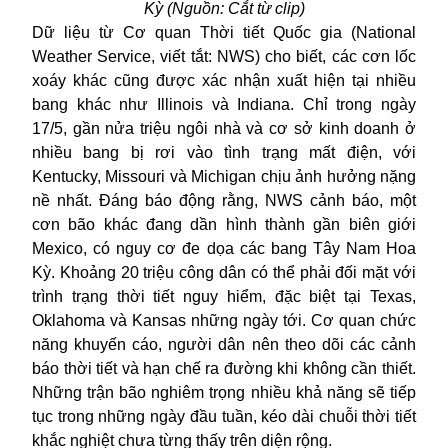
Kỳ (Nguồn: Cắt từ clip)
Dữ liệu từ Cơ quan Thời tiết Quốc gia (National
Weather Service, viết tắt: NWS) cho biết, các cơn lốc
xoáy khác cũng được xác nhận xuất hiện tại nhiều
bang khác như Illinois và Indiana. Chỉ trong ngày
17/5, gần nửa triệu ngôi nhà và cơ sở kinh doanh ở
nhiều bang bị rơi vào tình trạng mất điện, với
Kentucky, Missouri và Michigan chịu ảnh hưởng nặng
nề nhất. Đáng báo động rằng, NWS cảnh báo, một
cơn bão khác đang dần hình thành gần biên giới
Mexico, có nguy cơ đe dọa các bang Tây Nam
Hoa
Kỳ
. Khoảng 20 triệu công dân có thể phải đối mặt với
trình trạng thời tiết nguy hiểm, đặc biệt tại Texas,
Oklahoma và Kansas những ngày tới. Cơ quan chức
năng khuyến cáo, người dân nên theo dõi các cảnh
báo thời tiết và hạn chế ra đường khi không cần thiết.
Những trận bão nghiêm trọng nhiều khả năng sẽ tiếp
tục trong những ngày đầu tuần, kéo dài chuỗi thời tiết
khắc nghiệt chưa từng thấy trên diện rộng.