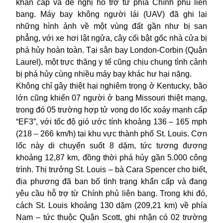
khẩn cấp và đề nghị hỗ trợ từ phía Chính phủ liên
bang. Máy bay không người lái (UAV) đã ghi lại
những hình ảnh về một vùng đất gần như bị san
phẳng, với xe hơi lật ngửa, cây cối bật gốc nhà cửa bị
phá hủy hoàn toàn. Tại sân bay London-Corbin (Quận
Laurel), một trực thăng y tế cũng chịu chung tình cảnh
bị phá hủy cùng nhiều máy bay khác hư hại nặng.
Không chỉ gây thiệt hại nghiêm trọng ở Kentucky, bão
lớn cũng khiến 07 người ở bang Missouri thiệt mạng,
trong đó 05 trường hợp tử vong do lốc xoáy mạnh cấp
“EF3”, với tốc độ gió ước tính khoảng 136 – 165 mph
(218 – 266 km/h) tại khu vực thành phố St. Louis. Cơn
lốc này di chuyển suốt 8 dặm, tức tương đương
khoảng 12,87 km, đồng thời phá hủy gần 5.000 công
trình. Thị trưởng St. Louis – bà Cara Spencer cho biết,
địa phương đã ban bố tình trạng khẩn cấp và đang
yêu cầu hỗ trợ từ Chính phủ liên bang. Trong khi đó,
cách St. Louis khoảng 130 dặm (209,21 km) về phía
Nam – tức thuộc Quận Scott, ghi nhận có 02 trường