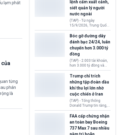
lệnh cấm xuất cảnh,
ếu lạm phát
Kỳ. Nguyên nhân do cơ
siết quản lý người
quan y tế nghi ngờ
nước ngoài
nguyên liệu liên quan
đến ổ dịch Salmonella
(TAP) - Từ ngày
khiến ít nhất 110 người
15/9/2026, Trung Quốc
mắc bệnh tại bang
áp dụng quy định mới về
Minnesota.
quản lý xuất nhập cảnh.
Bóc gỡ đường dây
Một hành vi vi phạm giấy
đánh bạc 24/24, luân
tờ, xuất nhập cảnh trái
chuyển hơn 3.000 tỷ
phép hay liên quan kiểm
đồng
soát công nghệ có thể
khiến công dân Trung
(TAP) - 2.003 tài khoản,
 của
Quốc đối mặt lệnh cấm
hơn 3.000 tỷ đồng và
xuất cảnh kéo dài tới 3
một đường dây đánh
năm. Trong khi đó, người
bạc xuyên quốc gia vận
Trump chỉ trích
nước ngoài sử dụng giấy
hành 24/24 giờ vừa bị
quan từng
những tập đoàn dầu
tờ giả có nguy cơ bị từ
Công an TP. Hải Phòng
 sau phán
khí thu lợi lớn nhờ
chối nhập cảnh hoặc
(Việt Nam) bóc gỡ.
cấm vào Trung Quốc tới
rộng là
cuộc chiến ở Iran
5 năm.
(TAP) - Tổng thống
Donald Trump tin rằng, 2
tập đoàn dầu khí
ExxonMobil và Chevron
FAA cấp chứng nhận
đã thu về lợi nhuận quá
an toàn bay Boeing
lớn nhờ giá dầu tăng
737 Max 7 sau nhiều
mạnh suốt thời gian Hoa
năm trì hoãn
Kỳ xảy ra xung đột ở