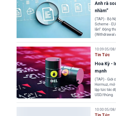
Anh rà soá
nhầm”
(TAP) - Bộ N
Scheme - EUS
lẫn”. Động th
(Withdrawal
10:09 05/08
Tin Tức
Hoa Kỳ - 
mạnh
(TAP) - Giới
Hormuz, mở đ
lập tức tác đ
USD/thùng.
10:00 05/08
Tin Tức