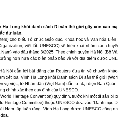
h Hạ Long khỏi danh sách Di sản thế giới gây xôn xao mạ
mắc dư luận.
ters) cho biết, Tổ chức Giáo dục, Khoa học và Văn hóa Liê
 Organization, viết tắt: UNESCO) sẽ triển khai nhóm các chuy
t Nam) vào đầu tháng 3/2025. Theo chính quyền Hà Nội (Bộ Vă
ng cường hơn nữa các biện pháp bảo vệ với địa điểm được U
 Hà Nội dẫn lời bài đăng của Reuters đưa tin về chuyến khảo 
xét loại Vịnh Hạ Long khỏi Danh sách Di sản thế giới (Worl
 đến vụ việc, tờ Nhân dân (Việt Nam) dẫn lời đại diện Ban Quản
hông chính xác theo quy định của UNESCO.
World Heritage Convention) quy định, trước khi một di sản bị x
orld Heritage Committee) thuộc UNESCO đưa vào “Danh mục D
ía Việt Nam lập luận rằng, Vịnh Hạ Long được UNESCO công n
 dọa.