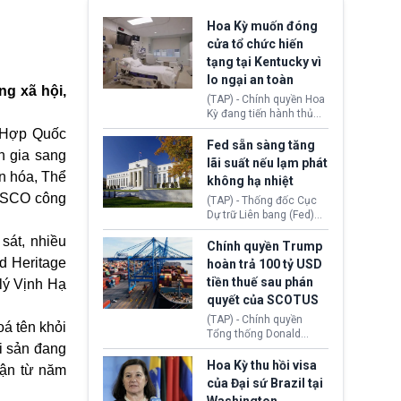
Hoa Kỳ muốn đóng
cửa tổ chức hiến
tạng tại Kentucky vì
lo ngại an toàn
ng xã hội,
(TAP) - Chính quyền Hoa
Kỳ đang tiến hành thủ
tục thu hồi chứng nhận
n Hợp Quốc
hoạt động của tổ chức
Fed sẵn sàng tăng
ên gia sang
hiến tạng Network for
lãi suất nếu lạm phát
Hope (bang Kentucky).
n hóa, Thể
không hạ nhiệt
Nguyên nhân vì đơn vị
NESCO công
này bị cáo buộc có nhiều
(TAP) - Thống đốc Cục
sai sót nghiêm trọng, vi
Dự trữ Liên bang (Fed)
phạm quy định về an
Lisa Cook nói sẽ ủng hộ
sát, nhiều
toàn y tế.
tăng lãi suất nếu lạm
Chính quyền Trump
phát ở Hoa Kỳ không tiếp
d Heritage
hoàn trả 100 tỷ USD
tục giảm trong thời gian
tiền thuế sau phán
 lý Vịnh Hạ
tới.
quyết của SCOTUS
(TAP) - Chính quyền
oá tên khỏi
Tổng thống Donald
i sản đang
Trump đã hoàn trả
khoảng 100 tỷ USD thuế
Hoa Kỳ thu hồi visa
hận từ năm
quan từng thu theo Đạo
của Đại sứ Brazil tại
luật Quyền hạn Kinh tế