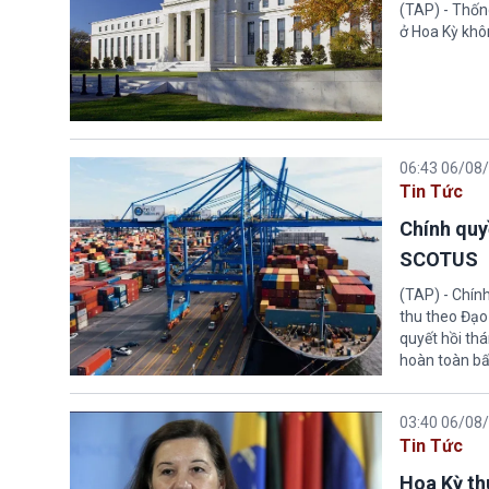
(TAP) - Thống
ở Hoa Kỳ khôn
06:43 06/08
Tin Tức
Chính quy
SCOTUS
(TAP) - Chín
thu theo Đạo
quyết hồi thá
hoàn toàn bấ
03:40 06/08
Tin Tức
Hoa Kỳ thu