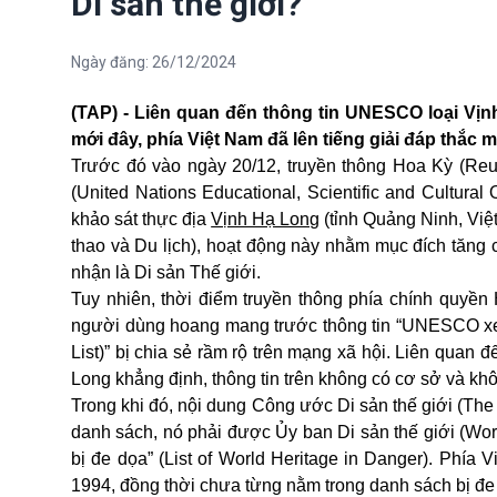
Di sản thế giới?
Ngày đăng:
26/12/2024
(TAP) - Liên quan đến thông tin UNESCO loại Vịn
mới đây, phía Việt Nam đã lên tiếng giải đáp thắc 
Trước đó vào ngày 20/12, truyền thông Hoa Kỳ (Reu
(United Nations Educational, Scientific and Cultural
khảo sát thực địa
Vịnh Hạ Long
(tỉnh Quảng Ninh, Việ
thao và Du lịch), hoạt động này nhằm mục đích tă
nhận là Di sản Thế giới.
Tuy nhiên, thời điểm truyền thông phía chính quyền
người dùng hoang mang trước thông tin “UNESCO xem 
List)” bị chia sẻ rầm rộ trên mạng xã hội. Liên quan
Long khẳng định, thông tin trên không có cơ sở và k
Trong khi đó, nội dung Công ước Di sản thế giới (The 
danh sách, nó phải được Ủy ban Di sản thế giới (W
bị đe dọa” (List of World Heritage in Danger). Ph
1994, đồng thời chưa từng nằm trong danh sách bị đe