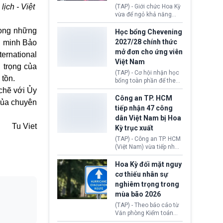
Brexit “do nhầm lẫn”.
ịch - Việt
(TAP) - Giới chức Hoa Kỳ
Động thái này làm dấy
vừa để ngỏ khả năng
lên lo ngại về việc thực
sớm đạt thỏa thuận với
thi Thỏa thuận Rút khỏi
trong những
Iran nhằm mở lại eo biển
Học bổng Chevening
Liên minh châu Âu
Hormuz, mở đường cho
2027/28 chính thức
n minh Bảo
(Withdrawal
việc khôi phục hoạt
mở đơn cho ứng viên
Agreement).
ternational
động hàng hải. Những
Việt Nam
tín hiệu ngoại giao tích
 trọng của
cực này lập tức tác động
(TAP) - Cơ hội nhận học
 tồn.
đến thị trường năng
bổng toàn phần để theo
lượng, kéo giá dầu thế
học chương trình thạc sĩ
chẽ với Ủy
giới lùi sâu xuống dưới
tại Vương quốc Anh đã
Công an TP. HCM
của chuyên
mức 80 USD/thùng.
chính thức quay trở lại.
tiếp nhận 47 công
Học bổng Chevening
dân Việt Nam bị Hoa
2027/28 của Chính phủ
Tu Viet
Kỳ trục xuất
Anh vừa mở cổng ứng
tuyển dành riêng ứng
(TAP) - Công an TP. HCM
viên Việt Nam, hỗ trợ
(Việt Nam) vừa tiếp nhận
toàn bộ chi phí học tập
47 công dân Việt Nam bị
cùng nhiều quyền lợi
Hoa Kỳ trục xuất về
Hoa Kỳ đối mặt nguy
trong suốt một năm
nước. Đây là đợt có số
cơ thiếu nhân sự
học.
lượng lớn nhất từ đầu
nghiêm trọng trong
năm 2026 đến nay, phản
mùa bão 2026
ánh xu hướng gia tăng
các trường hợp trục
(TAP) - Theo báo cáo từ
xuất.
Văn phòng Kiểm toán
Chính phủ (GAO), Cơ