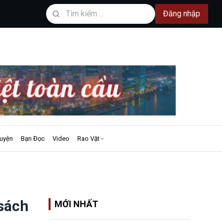
Đăng nhập
uyện
Bạn Đọc
Video
Rao Vặt
sách
MỚI NHẤT