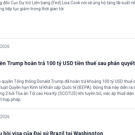
 đốc Cục Dự trữ Liên bang (Fed) Lisa Cook nói sẽ ủng hộ tăng lãi suất n
g tiếp tục giảm trong thời gian tới.
/2026
ền Trump hoàn trả 100 tỷ USD tiền thuế sau phán quyết
h quyền Tổng thống Donald Trump đã hoàn trả khoảng 100 tỷ USD thuế 
 luật Quyền hạn Kinh tế Khẩn cấp Quốc tế (IEEPA). Động thái này diễn ra
ng 2 bởi Tòa án Tối cao Hoa Kỳ (SCOTUS) khi tuyên bố, việc áp thuế diện 
t hợp pháp.
/2026
 hồi visa của Đại sứ Brazil tại Washington