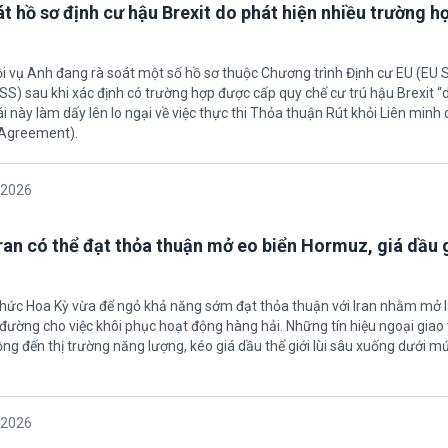
t hồ sơ định cư hậu Brexit do phát hiện nhiều trường h
ội vụ Anh đang rà soát một số hồ sơ thuộc Chương trình Định cư EU (EU
S) sau khi xác định có trường hợp được cấp quy chế cư trú hậu Brexit 
ái này làm dấy lên lo ngại về việc thực thi Thỏa thuận Rút khỏi Liên minh
 Agreement).
/2026
Iran có thể đạt thỏa thuận mở eo biển Hormuz, giá dầu
 chức Hoa Kỳ vừa để ngỏ khả năng sớm đạt thỏa thuận với Iran nhằm mở l
ường cho việc khôi phục hoạt động hàng hải. Những tín hiệu ngoại giao 
ộng đến thị trường năng lượng, kéo giá dầu thế giới lùi sâu xuống dưới m
/2026