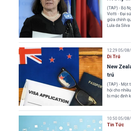
(TAP) - Bộ Ng
Viotti - Đại 
giữa chính q
Lula da Silva
12:29 05/08
Di Trú
New Zeala
trú
(TAP) - Một 
hội cho nhiề
bị mặc định k
10:50 05/08
Tin Tức