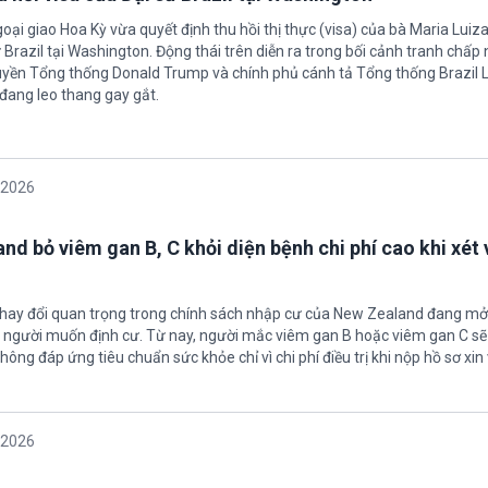
oại giao Hoa Kỳ vừa quyết định thu hồi thị thực (visa) của bà Maria Luiza
sứ Brazil tại Washington. Động thái trên diễn ra trong bối cảnh tranh chấp
uyền Tổng thống Donald Trump và chính phủ cánh tả Tổng thống Brazil L
 đang leo thang gay gắt.
/2026
nd bỏ viêm gan B, C khỏi diện bệnh chi phí cao khi xét 
thay đổi quan trọng trong chính sách nhập cư của New Zealand đang mở
u người muốn định cư. Từ nay, người mắc viêm gan B hoặc viêm gan C s
hông đáp ứng tiêu chuẩn sức khỏe chỉ vì chi phí điều trị khi nộp hồ sơ xin 
/2026