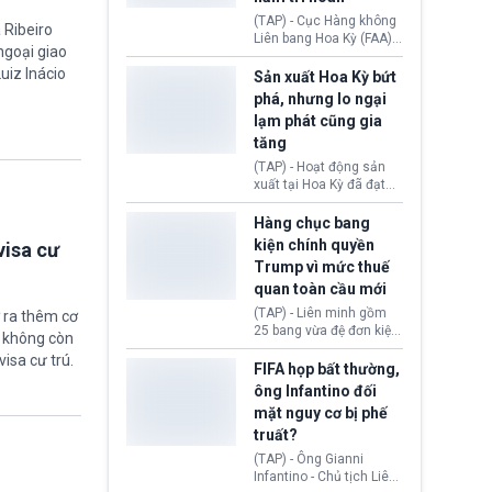
Iran. Trên cơ sở đó, lãnh
(TAP) - Cục Hàng không
 Ribeiro
đạo Nhà Trắng kêu gọi
Liên bang Hoa Kỳ (FAA)
các doanh nghiệp cần
 ngoại giao
vừa chính thức cấp
giảm giá bán cho người
uiz Inácio
chứng nhận an toàn bay
Sản xuất Hoa Kỳ bứt
tiêu dùng.
cho Boeing 737 Max 7,
phá, nhưng lo ngại
mẫu máy bay nhỏ nhất
lạm phát cũng gia
trong dòng 737 Max
tăng
thuộc Boeing
Commercial Airplanes
(TAP) - Hoạt động sản
(Boeing). Động thái này
xuất tại Hoa Kỳ đã đạt
chính thức khép lại gần
tốc độ nhanh nhất trong
một thập kỷ trì hoãn chờ
hơn 4 năm qua, cho
Hàng chục bang
các cuộc đánh giá
thấy nền kinh tế đang
kiện chính quyền
visa cư
nghiêm ngặt.
phục hồi tích cực, bất
Trump vì mức thuế
chấp tác động từ thuế
quan toàn cầu mới
quan. Tuy nhiên, không
ít doanh nghiệp vẫn cảm
(TAP) - Liên minh gồm
 ra thêm cơ
thấy áp lực lạm phát, bất
25 bang vừa đệ đơn kiện
ẽ không còn
ổn địa chính trị hiện còn
chính quyền Tổng thống
visa cư trú.
nghiêm trọng hơn cả
Donald Trump. Phe
FIFA họp bất thường,
giai đoạn đại dịch
nguyên đơn tin rằng,
ông Infantino đối
COVID-19.
hành động áp thuế 10 -
mặt nguy cơ bị phế
12,5% lên 60 đối tác
truất?
thương mại hôm 24/7
vượt quá thẩm quyền
(TAP) - Ông Gianni
của Tổng thống.
Infantino - Chủ tịch Liên