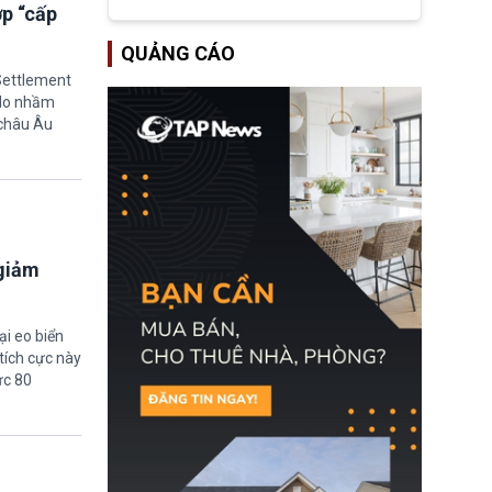
đoàn Bóng đá Thế giới
ợp “cấp
(FIFA) đang đứng trước
cuộc khủng hoảng
QUẢNG CÁO
quyền lực nghiêm trọng,
khi Hội đồng FIFA được
 Settlement
cho là đang chuẩn bị tổ
“do nhầm
chức cuộc họp khẩn cấp
 châu Âu
nhằm xem xét phế truất
ông sau bê bối liên quan
đến kế hoạch thương
mại hoá World Cup.
 giảm
ại eo biển
tích cực này
ức 80