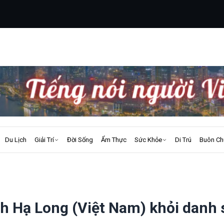
Du Lịch
Giải Trí
Đời Sống
Ẩm Thực
Sức Khỏe
Di Trú
Buôn Ch
h Hạ Long (Việt Nam) khỏi danh 