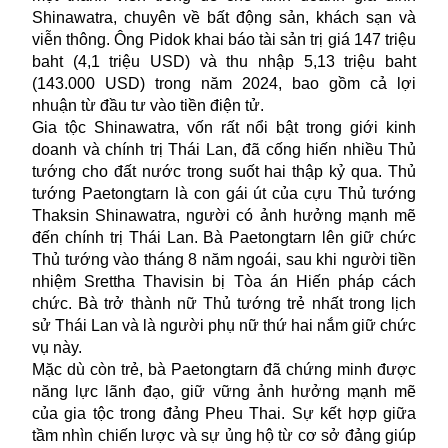
Shinawatra, chuyên về bất động sản, khách sạn và
viễn thông. Ông Pidok khai báo tài sản trị giá 147 triệu
baht (4,1 triệu USD) và thu nhập 5,13 triệu baht
(143.000 USD) trong năm 2024, bao gồm cả lợi
nhuận từ đầu tư vào tiền điện tử.
Gia tộc Shinawatra, vốn rất nổi bật trong giới kinh
doanh và chính trị Thái Lan, đã cống hiến nhiều Thủ
tướng cho đất nước trong suốt hai thập kỷ qua. Thủ
tướng Paetongtarn là con gái út của cựu Thủ tướng
Thaksin Shinawatra, người có ảnh hưởng mạnh mẽ
đến chính trị Thái Lan. Bà Paetongtarn lên giữ chức
Thủ tướng vào tháng 8 năm ngoái, sau khi người tiền
nhiệm Srettha Thavisin bị Tòa án Hiến pháp cách
chức. Bà trở thành nữ Thủ tướng trẻ nhất trong lịch
sử Thái Lan và là người phụ nữ thứ hai nắm giữ chức
vụ này.
Mặc dù còn trẻ, bà Paetongtarn đã chứng minh được
năng lực lãnh đạo, giữ vững ảnh hưởng mạnh mẽ
của gia tộc trong đảng Pheu Thai. Sự kết hợp giữa
tầm nhìn chiến lược và sự ủng hộ từ cơ sở đảng giúp