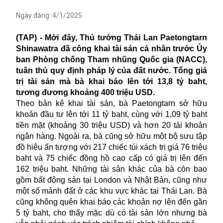
Ngày đăng:
4/1/2025
(TAP) - Mới đây, Thủ tướng Thái Lan Paetongtarn
Shinawatra đã công khai tài sản cá nhân trước Ủy
ban Phòng chống Tham nhũng Quốc gia (NACC),
tuân thủ quy định pháp lý của đất nước. Tổng giá
trị tài sản mà bà khai báo lên tới 13,8 tỷ baht,
tương đương khoảng 400 triệu USD.
Theo bản kê khai tài sản, bà Paetongtarn sở hữu
khoản đầu tư lên tới 11 tỷ baht, cùng với 1,09 tỷ baht
tiền mặt (khoảng 30 triệu USD) và hơn 20 tài khoản
ngân hàng. Ngoài ra, bà cũng sở hữu một bộ sưu tập
đồ hiệu ấn tượng với 217 chiếc túi xách trị giá 76 triệu
baht và 75 chiếc đồng hồ cao cấp có giá trị lên đến
162 triệu baht. Những tài sản khác của bà còn bao
gồm bất động sản tại London và Nhật Bản, cũng như
một số mảnh đất ở các khu vực khác tại Thái Lan. Bà
cũng không quên khai báo các khoản nợ lên đến gần
5 tỷ baht, cho thấy mặc dù có tài sản lớn nhưng bà