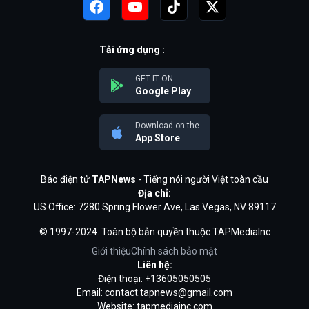
Tải ứng dụng :
GET IT ON
Google Play
Download on the
App Store
Báo điện tử
TAPNews
- Tiếng nói người Việt toàn cầu
Địa chỉ:
US Office: 7280 Spring Flower Ave, Las Vegas, NV 89117
© 1997-2024. Toàn bộ bản quyền thuộc TAPMediaInc
Giới thiệu
Chính sách bảo mật
Liên hệ:
Điện thoại: +13605050505
Email:
contact.tapnews@gmail.com
Website: tapmediainc.com