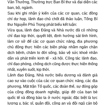
Văn Thưởng, Thường trực Ban Bí thư và đại diện các
ban, bộ, ngành.
Sau khi ghi nhận ý kiến của các cơ quan, các đồng
chí dự họp, lãnh đạo chủ chốt đã thảo luận, Tổng Bí
thư Nguyễn Phú Trọng phát biểu kết luận:
Vừa qua, lãnh đạo Đảng và Nhà nước đã có những
chỉ đạo kịp thời, quyết liệt, định hướng sát tình hình,
làm cơ sở để các cơ quan chức năng, địa phương
chủ động thực hiện các biện pháp nhằm ngăn chặn
dịch bệnh, chăm lo đời sống, bảo vệ sức khoẻ nhân
dân và phát triển kinh tế - xã hội. Công tác lãnh đạo,
chỉ đạo phòng, chống dịch cũng được thực hiện thống
nhất, xuyên suốt, kịp thời.
Lãnh đạo Đảng, Nhà nước biểu dương và đánh giá
cao sự vào cuộc của các cơ quan chức năng, các địa
phương, Mặt trận Tổ quốc, các đoàn thể, sự đóng góp
của cộng đồng doanh nghiệp, giúp đỡ của bạn bè
quốc tế và đồng bào ta ở nước ngoài; đặc biệt là lực
lượng y, bác sĩ, quân đội, công an và đội ngũ cán bộ