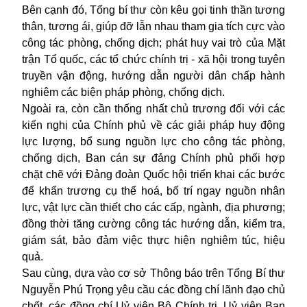
Bên cạnh đó, Tổng bí thư còn kêu gọi tinh thần tương
thân, tương ái, giúp đỡ lẫn nhau tham gia tích cực vào
công tác phòng, chống dịch; phát huy vai trò của Mặt
trận Tổ quốc, các tổ chức chính trị - xã hội trong tuyên
truyền vận động, hướng dẫn người dân chấp hành
nghiêm các biện pháp phòng, chống dịch.
Ngoài ra, còn cần thống nhất chủ trương đối với các
kiến nghị của Chính phủ về các giải pháp huy động
lực lượng, bổ sung nguồn lực cho công tác phòng,
chống dịch, Ban cán sự đảng Chính phủ phối hợp
chặt chẽ với Đảng đoàn Quốc hội triển khai các bước
để khẩn trương cụ thể hoá, bố trí ngay nguồn nhân
lực, vật lực cần thiết cho các cấp, ngành, địa phương;
đồng thời tăng cường công tác hướng dẫn, kiểm tra,
giám sát, bảo đảm việc thực hiện nghiêm túc, hiệu
quả.
Sau cùng, dựa vào cơ sở Thông báo trên Tổng Bí thư
Nguyễn Phú Trọng yêu cầu các đồng chí lãnh đạo chủ
chốt, các đồng chí Uỷ viên Bộ Chính trị, Uỷ viên Ban