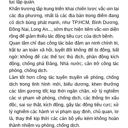
tục tập quán.
Khẩn trương tập trung triển khai chiến lược vắc-xin tại
các địa phương, nhất là các địa bàn trọng điểm đang
có dịch bùng phát mạnh, như
TP.HCM
, Bình Dương,
Đồng Nai, Long An..., sớm thực hiện tiêm vắc-xin diện
rộng để giảm thiểu tác động tiêu cực của dịch bệnh.
Quan tâm chỉ đạo công tác bảo đảm an ninh chính trị,
trật tự an toàn xã hội, tuyệt đối không để bị động, bất
ngờ; không để các thế lực thù địch, phản động kích
động, chống phá Đảng, Nhà nước, cản trở công tác
phòng, chống dịch.
Làm tốt hơn công tác tuyên truyền về phòng, chống
dịch trong tình hình mới, biểu dương, khen thưởng
các tấm gương tốt; kịp thời ngăn chặn, xử lý nghiêm
các vi phạm về phòng, chống dịch, các thông tin xấu
độc, sai sự thật, kích động, gây tác động tiêu cực; xử
lý nghiêm các hành vi vi phạm quy định, chủ quan, lơ
là, thay thế kịp thời các cán bộ yếu kém không hoàn
thành nhiệm vụ phòng, chống dịch.