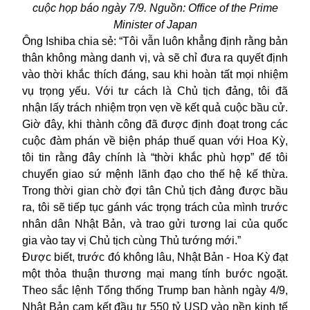
cuộc họp báo ngày 7/9. Nguồn: Office of the Prime
Minister of Japan
Ông Ishiba chia sẻ: “Tôi vẫn luôn khẳng định rằng bản
thân không màng danh vị, và sẽ chỉ đưa ra quyết định
vào thời khắc thích đáng, sau khi hoàn tất mọi nhiệm
vụ trọng yếu. Với tư cách là Chủ tịch đảng, tôi đã
nhận lấy trách nhiệm trọn vẹn về kết quả cuộc bầu cử.
Giờ đây, khi thành công đã được định đoạt trong các
cuộc đàm phán về biện pháp thuế quan với Hoa Kỳ,
tôi tin rằng đây chính là “thời khắc phù hợp” để tôi
chuyển giao sứ mệnh lãnh đạo cho thế hệ kế thừa.
Trong thời gian chờ đợi tân Chủ tịch đảng được bầu
ra, tôi sẽ tiếp tục gánh vác trọng trách của mình trước
nhân dân Nhật Bản, và trao gửi tương lai của quốc
gia vào tay vị Chủ tịch cùng Thủ tướng mới.”
Được biết, trước đó không lâu, Nhật Bản - Hoa Kỳ đạt
một thỏa thuận thương mại mang tính bước ngoặt.
Theo sắc lệnh Tổng thống Trump ban hành ngày 4/9,
Nhật Bản cam kết đầu tư 550 tỷ USD vào nền kinh tế