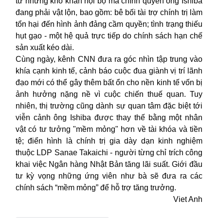
từ những khó khăn nội bộ mà chính quyền ông Ishiba
đang phải vật lộn, bao gồm: bê bối tài trợ chính trị làm
tổn hại đến hình ảnh đảng cầm quyền; tình trạng thiếu
hụt gạo - một hệ quả trực tiếp do chính sách hạn chế
sản xuất kéo dài.
Cùng ngày, kênh CNN đưa ra góc nhìn tập trung vào
khía cạnh kinh tế, cảnh báo cuộc đua giành vị trí lãnh
đạo mới có thể gây thêm bất ổn cho nền kinh tế vốn bị
ảnh hưởng nặng nề vì cuộc chiến thuế quan. Tuy
nhiên, thị trường cũng dành sự quan tâm đặc biệt tới
viễn cảnh ông Ishiba được thay thế bằng một nhân
vật có tư tưởng "mềm mỏng" hơn về tài khóa và tiền
tệ; điển hình là chính trị gia dày dạn kinh nghiệm
thuộc LDP Sanae Takaichi - người từng chỉ trích công
khai việc Ngân hàng Nhật Bản tăng lãi suất. Giới đầu
tư kỳ vọng những ứng viên như bà sẽ đưa ra các
chính sách “mềm mỏng” để hỗ trợ tăng trưởng.
Viet Anh