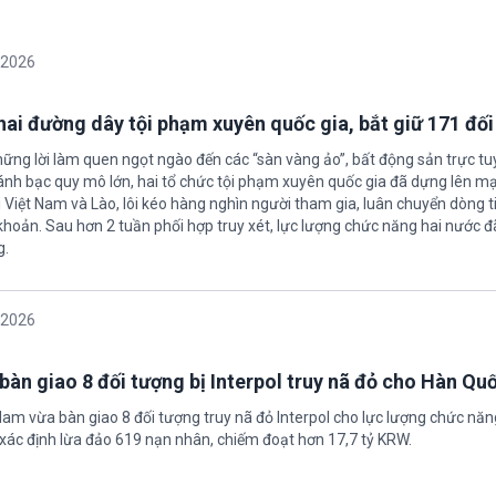
/2026
 hai đường dây tội phạm xuyên quốc gia, bắt giữ 171 đố
hững lời làm quen ngọt ngào đến các “sàn vàng ảo”, bất động sản trực t
nh bạc quy mô lớn, hai tổ chức tội phạm xuyên quốc gia đã dựng lên mạ
 Việt Nam và Lào, lôi kéo hàng nghìn người tham gia, luân chuyển dòng t
 khoản. Sau hơn 2 tuần phối hợp truy xét, lực lượng chức năng hai nước đ
g.
/2026
bàn giao 8 đối tượng bị Interpol truy nã đỏ cho Hàn Qu
 Nam vừa bàn giao 8 đối tượng truy nã đỏ Interpol cho lực lượng chức nă
xác định lừa đảo 619 nạn nhân, chiếm đoạt hơn 17,7 tỷ KRW.