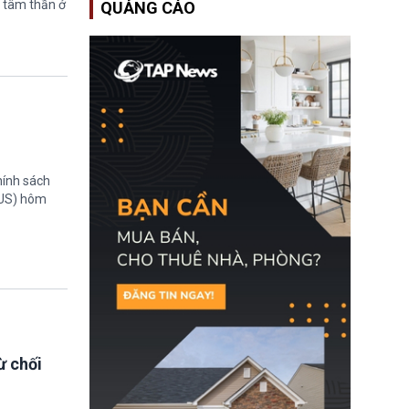
 tâm thần ở
QUẢNG CÁO
Bộ An ninh Nội địa Hoa
Kỳ (DHS) đang đối mặt
nguy cơ thiếu hụt lực
lượng trầm trọng. Điều
này cần được đặc biệt
chú ý bởi nếu các siêu
bão đổ bộ Hoa Kỳ ở nửa
cuối năm 2026, lực
lượng ứng phó “mỏng”
có thể làm nghẽn công
tác cứu trợ; dẫn đến hệ
thống ứng phó khẩn cấp
hính sách
quốc gia quá tải.
TUS) hôm
ừ chối