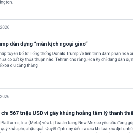
ington.
/2026
rump dàn dựng “màn kịch ngoại giao”
chấp tuyên bố từ Tổng thống Donald Trump về tiến trình đàm phán hòa bì
hưa có bất kỳ thỏa thuận nào. Tehran cho rằng, Hoa Kỳ chỉ đang dàn dự
ể xoa dịu căng thẳng.
/2026
 chi 567 triệu USD vì gây khủng hoảng tâm lý thanh thi
 Platforms, Inc. (Meta) vừa bị Tòa án bang New Mexico yêu cầu đóng góp
quỹ khắc phục hậu quả. Quyết định này diễn ra sau khi toà xác định, nh