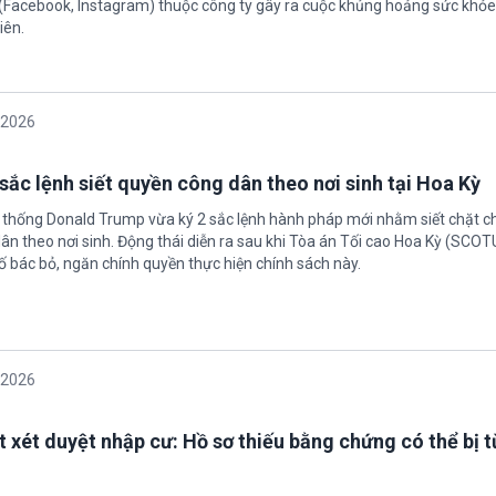
(Facebook, Instagram) thuộc công ty gây ra cuộc khủng hoảng sức khỏe
iên.
/2026
sắc lệnh siết quyền công dân theo nơi sinh tại Hoa Kỳ
 thống Donald Trump vừa ký 2 sắc lệnh hành pháp mới nhằm siết chặt c
ân theo nơi sinh. Động thái diễn ra sau khi Tòa án Tối cao Hoa Kỳ (SCO
ố bác bỏ, ngăn chính quyền thực hiện chính sách này.
/2026
t xét duyệt nhập cư: Hồ sơ thiếu bằng chứng có thể bị t