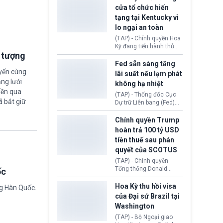
nhằm duy trì hoạt động
Chủ tịch Gianni Infantino
cửa tổ chức hiến
tiếp tục đối mặt cáo
tạng tại Kentucky vì
buộc dùng sức ép tài
lo ngại an toàn
chính để đổi lấy sự ủng
chính trị từ Liên đoàn
(TAP) - Chính quyền Hoa
Bóng đá Jordan. Trước
Kỳ đang tiến hành thủ
áp lực dồn dập, FIFA phải
i tượng
tục thu hồi chứng nhận
tổ chức cuộc họp khẩn ở
hoạt động của tổ chức
Fed sẵn sàng tăng
Morocco.
hiến tạng Network for
uyến cùng
lãi suất nếu lạm phát
Hope (bang Kentucky).
ng lưới
không hạ nhiệt
Nguyên nhân vì đơn vị
iền qua
này bị cáo buộc có nhiều
(TAP) - Thống đốc Cục
ã bắt giữ
sai sót nghiêm trọng, vi
Dự trữ Liên bang (Fed)
phạm quy định về an
Lisa Cook nói sẽ ủng hộ
toàn y tế.
tăng lãi suất nếu lạm
Chính quyền Trump
phát ở Hoa Kỳ không tiếp
hoàn trả 100 tỷ USD
tục giảm trong thời gian
tiền thuế sau phán
tới.
quyết của SCOTUS
(TAP) - Chính quyền
Tổng thống Donald
ốc
Trump đã hoàn trả
khoảng 100 tỷ USD thuế
Hoa Kỳ thu hồi visa
ng Hàn Quốc.
quan từng thu theo Đạo
của Đại sứ Brazil tại
luật Quyền hạn Kinh tế
Washington
Khẩn cấp Quốc tế
(IEEPA). Động thái này
(TAP) - Bộ Ngoại giao