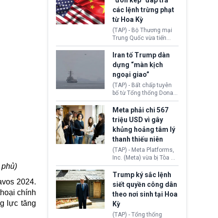
“đòn kép” đáp trả
đến tội ác từ hơn 30
các lệnh trừng phạt
năm trước tại California.
từ Hoa Kỳ
(TAP) - Bộ Thương mại
Trung Quốc vừa tiến
hành áp đặt lệnh trừng
phạt lên hàng loạt thực
Iran tố Trump dàn
thể và siết chặt kiểm
dựng “màn kịch
soát xuất khẩu máy bay
ngoại giao”
không người lái (UAV)
sang Hoa Kỳ. Động thái
(TAP) - Bất chấp tuyên
này nhằm đáp trả các
bố từ Tổng thống Donald
biện pháp hạn chế
Trump về tiến trình đàm
thương mại, áp thuế mới
phán hòa bình, Iran
Meta phải chi 567
cùng lệnh cấm công
khẳng định chưa có bất
triệu USD vì gây
nghệ gần đây từ phía
kỳ thỏa thuận nào.
khủng hoảng tâm lý
Washington.
Tehran cho rằng, Hoa Kỳ
thanh thiếu niên
chỉ đang dàn dựng “màn
kịch ngoại giao” để xoa
(TAP) - Meta Platforms,
dịu căng thẳng.
Inc. (Meta) vừa bị Tòa án
bang New Mexico yêu
 phủ)
cầu đóng góp 567 triệu
Trump ký sắc lệnh
avos 2024.
USD vào một quỹ khắc
siết quyền công dân
phục hậu quả. Quyết
thoại chính
theo nơi sinh tại Hoa
định này diễn ra sau khi
g lực tăng
Kỳ
toà xác định, những nền
tảng mạng xã hội
(TAP) - Tổng thống