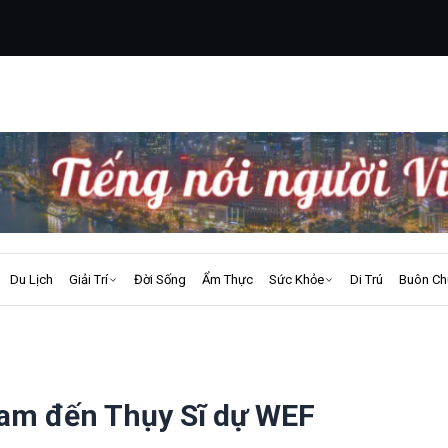
Du Lịch
Giải Trí
Đời Sống
Ẩm Thực
Sức Khỏe
Di Trú
Buôn Ch
Nam đến Thụy Sĩ dự WEF