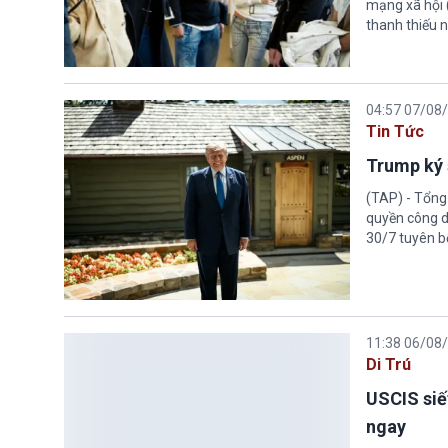
mạng xã hội 
thanh thiếu n
04:57 07/08
Tin Tức
Trump ký 
(TAP) - Tổng
quyền công d
30/7 tuyên b
11:38 06/08
Di Trú
USCIS siế
ngay