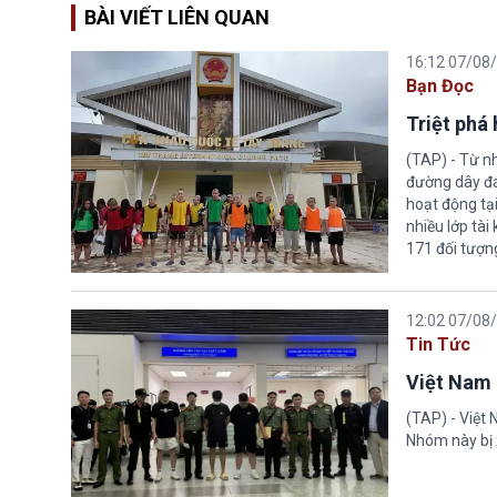
BÀI VIẾT LIÊN QUAN
16:12 07/08
Bạn Đọc
Triệt phá
(TAP) - Từ n
đường dây đá
hoạt động tại
nhiều lớp tài
171 đối tượn
12:02 07/08
Tin Tức
Việt Nam 
(TAP) - Việt
Nhóm này bị 