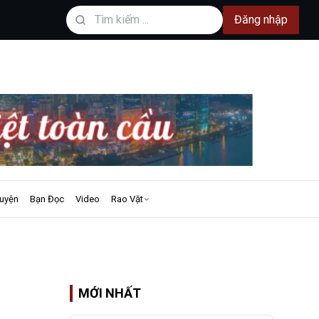
Đăng nhập
uyện
Bạn Đọc
Video
Rao Vặt
MỚI NHẤT