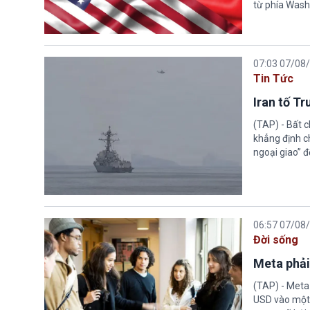
từ phía Wash
07:03 07/08
Tin Tức
Iran tố T
(TAP) - Bất 
khẳng định c
ngoại giao” đ
06:57 07/08
Đời sống
Meta phải
(TAP) - Meta
USD vào một 