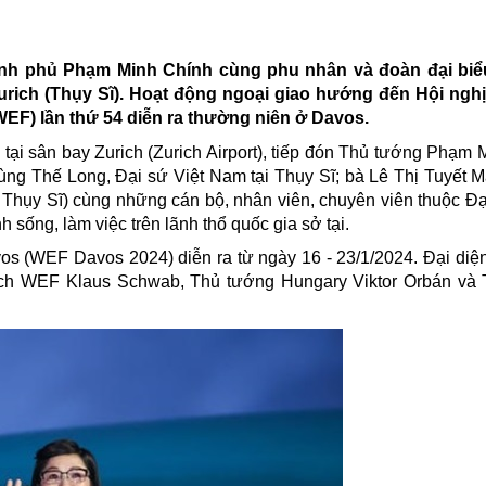
ính phủ Phạm Minh Chính cùng phu nhân và đoàn đại biể
rich (Thụy Sĩ). Hoạt động ngoại giao hướng đến Hội nghị
 WEF) lần thứ 54 diễn ra thường niên ở Davos.
tại sân bay Zurich (Zurich Airport), tiếp đón
Thủ tướng
Phạm M
ng Thế Long, Đại sứ Việt Nam tại Thụy Sĩ; bà Lê Thị Tuyết Ma
Thụy Sĩ) cùng những cán bộ, nhân viên, chuyên viên thuộc Đạ
sống, làm việc trên lãnh thổ quốc gia sở tại.
avos (WEF Davos 2024) diễn ra từ ngày 16 - 23/1/2024. Đại diệ
tịch WEF Klaus Schwab, Thủ tướng Hungary Viktor Orbán và