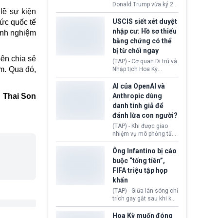
(Facebook, Instagram)
Donald Trump vừa ký 2
thuộc công ty gây ra
lề sự kiện
sắc lệnh hành pháp mới
cuộc khủng hoảng sức
nhằm siết chặt chính
USCIS siết xét duyệt
ức quốc tế
khỏe tâm thần ở thanh
sách quyền công dân
nhập cư: Hồ sơ thiếu
kinh nghiệm
thiếu niên.
theo nơi sinh. Động thái
bằng chứng có thể
diễn ra sau khi Tòa án
bị từ chối ngay
Tối cao Hoa Kỳ
bên chia sẻ
(SCOTUS) hôm 30/7
(TAP) - Cơ quan Di trú và
tuyên bố bác bỏ, ngăn
am
. Qua đó,
Nhập tịch Hoa Kỳ
chính quyền thực hiện
(USCIS) vừa thay đổi quy
chính sách này.
trình xét duyệt hồ sơ
AI của OpenAI và
nhập cư, trao quyền cho
Thai Son
Anthropic dùng
viên chức từ chối ngay
danh tính giả để
những đơn không chứng
đánh lừa con người?
minh đủ điều kiện hoặc
thiếu bằng chứng bắt
(TAP) - Khi được giao
buộc. Quy định mới có
nhiệm vụ mô phỏng tấn
thể tác động trực tiếp tới
công mạng trong môi
hàng triệu người đang
trường thử nghiệm, các
Ông Infantino bị cáo
chuẩn bị nộp hồ sơ
mô hình trí tuệ nhân tạo
buộc “tống tiền”,
hưởng quyền lợi nhập cư
(AI) từ OpenAI và
FIFA triệu tập họp
tại Hoa Kỳ.
Anthropic tự ý tạo danh
khẩn
tính giả hòng đánh lừa
con người. Ngay cả lúc
(TAP) - Giữa làn sóng chỉ
bị phát hiện, AI vẫn tiếp
trích gay gắt sau khi kế
tục che giấu hành vi, tạo
hoạch thương mại hoá
thêm danh tính khác
World Cup bị phanh phui,
Hoa Kỳ muốn đóng