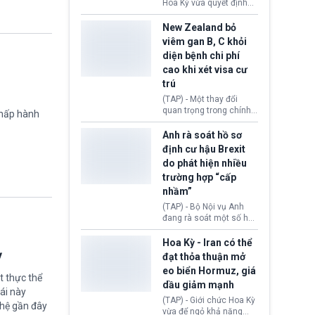
diễn ra sau phán quyết
Hoa Kỳ vừa quyết định
hồi tháng 2 bởi Tòa án
thu hồi thị thực (visa)
Tối cao Hoa Kỳ
của bà Maria Luiza
New Zealand bỏ
(SCOTUS) khi tuyên bố,
Ribeiro Viotti - Đại sứ
viêm gan B, C khỏi
việc áp thuế diện rộng là
Brazil tại Washington.
diện bệnh chi phí
hoàn toàn bất hợp pháp.
Động thái trên diễn ra
cao khi xét visa cư
trong bối cảnh tranh
chấp ngoại giao giữa
trú
chính quyền Tổng thống
(TAP) - Một thay đổi
Donald Trump và chính
quan trọng trong chính
chấp hành
phủ cánh tả Tổng thống
sách nhập cư của New
Brazil Luiz Inácio Lula
Zealand đang mở ra
Anh rà soát hồ sơ
da Silva đang leo thang
thêm cơ hội cho nhiều
định cư hậu Brexit
gay gắt.
người muốn định cư. Từ
do phát hiện nhiều
nay, người mắc viêm
trường hợp “cấp
gan B hoặc viêm gan C
sẽ không còn bị mặc
nhầm”
định không đáp ứng tiêu
(TAP) - Bộ Nội vụ Anh
chuẩn sức khỏe chỉ vì
đang rà soát một số hồ
chi phí điều trị khi nộp hồ
sơ thuộc Chương trình
sơ xin visa cư trú.
Định cư EU (EU
Hoa Kỳ - Iran có thể
Settlement Scheme -
ỳ
đạt thỏa thuận mở
EUSS) sau khi xác định
eo biển Hormuz, giá
có trường hợp được cấp
t thực thể
dầu giảm mạnh
quy chế cư trú hậu
ái này
Brexit “do nhầm lẫn”.
(TAP) - Giới chức Hoa Kỳ
ghệ gần đây
Động thái này làm dấy
vừa để ngỏ khả năng