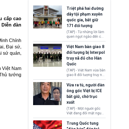
Triệt phá hai đường
dây tội phạm xuyên
u cấp cao
quốc gia, bắt giữ
 Diễn đàn
171 đối tượng
(TAP) - Từ những lời làm
quen ngọt ngào đến các
inh Chính
“sàn vàng ảo”, bất động
sản trực tuyến cùng
i, Đại sứ,
Việt Nam bàn giao 8
đường dây đánh bạc quy
đối tượng bị Interpol
i sứ quán,
mô lớn, hai tổ chức tội
truy nã đỏ cho Hàn
phạm xuyên quốc gia đã
Quốc
dựng lên mạng lưới hoạt
n Việt Nam
động tại Việt Nam và
(TAP) - Việt Nam vừa bàn
Lào, lôi kéo hàng nghìn
 Thủ tướng
giao 8 đối tượng truy nã
người tham gia, luân
đỏ Interpol cho lực lượng
chuyển dòng tiền qua
chức năng Hàn Quốc.
Vừa ra tù, người đàn
nhiều lớp tài khoản. Sau
Nhóm này bị xác định
ông gốc Việt bị ICE
hơn 2 tuần phối hợp truy
lừa đảo 619 nạn nhân,
bắt giữ, chờ trục
xét, lực lượng chức năng
chiếm đoạt hơn 17,7 tỷ
hai nước đã bắt giữ 171
xuất
KRW.
đối tượng.
(TAP) - Một người gốc
Việt đang đối mặt nguy
cơ bị trục xuất khỏi Hoa
Kỳ sau khi đã chấp hành
Trung Quốc tung
xong bản án liên quan