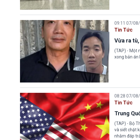
09:11 07/08
Tin Tức
Vừa ra tù,
(TAP) - Một n
xong bản án l
08:28 07/08
Tin Tức
Trung Quố
(TAP) - Bộ T
và siết chặt
nhằm đáp trả