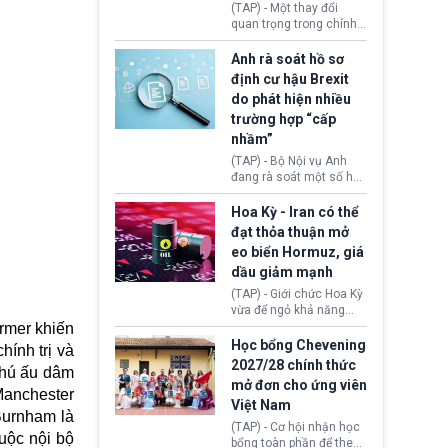
(TAP) - Một thay đổi
Donald Trump và chính
quan trọng trong chính
phủ cánh tả Tổng thống
sách nhập cư của New
Brazil Luiz Inácio Lula
Zealand đang mở ra
Anh rà soát hồ sơ
da Silva đang leo thang
thêm cơ hội cho nhiều
định cư hậu Brexit
gay gắt.
người muốn định cư. Từ
do phát hiện nhiều
nay, người mắc viêm
trường hợp “cấp
gan B hoặc viêm gan C
sẽ không còn bị mặc
nhầm”
định không đáp ứng tiêu
(TAP) - Bộ Nội vụ Anh
chuẩn sức khỏe chỉ vì
đang rà soát một số hồ
chi phí điều trị khi nộp hồ
sơ thuộc Chương trình
sơ xin visa cư trú.
Định cư EU (EU
Hoa Kỳ - Iran có thể
Settlement Scheme -
đạt thỏa thuận mở
EUSS) sau khi xác định
eo biển Hormuz, giá
có trường hợp được cấp
dầu giảm mạnh
quy chế cư trú hậu
Brexit “do nhầm lẫn”.
(TAP) - Giới chức Hoa Kỳ
Động thái này làm dấy
vừa để ngỏ khả năng
lên lo ngại về việc thực
sớm đạt thỏa thuận với
rmer khiến
thi Thỏa thuận Rút khỏi
Iran nhằm mở lại eo biển
Học bổng Chevening
hính trị và
Liên minh châu Âu
Hormuz, mở đường cho
2027/28 chính thức
(Withdrawal
phú ấu dâm
việc khôi phục hoạt
mở đơn cho ứng viên
Agreement).
động hàng hải. Những
Manchester
Việt Nam
tín hiệu ngoại giao tích
Burnham là
cực này lập tức tác động
(TAP) - Cơ hội nhận học
uộc nội bộ
đến thị trường năng
bổng toàn phần để theo