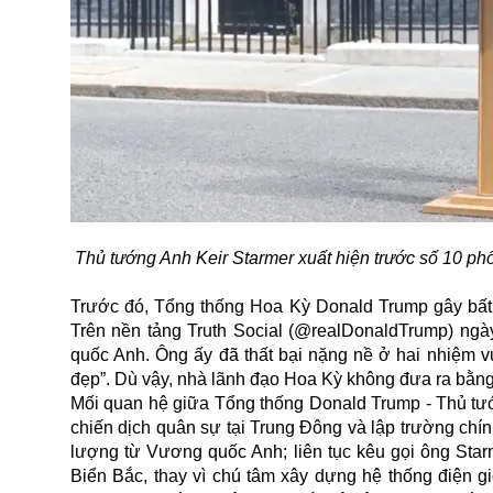
Thủ tướng Anh Keir Starmer xuất hiện trước số 10 phố
Trước đó, Tổng thống Hoa Kỳ Donald Trump gây bất ng
Trên nền tảng Truth Social (@realDonaldTrump) ngà
quốc Anh. Ông ấy đã thất bại nặng nề ở hai nhiệm vụ
đẹp”. Dù vậy, nhà lãnh đạo Hoa Kỳ không đưa ra bằng
Mối quan hệ giữa Tổng thống Donald Trump - Thủ tướng
chiến dịch quân sự tại Trung Đông và lập trường chín
lượng từ
Vương quốc Anh
; liên tục kêu gọi ông St
Biển Bắc, thay vì chú tâm xây dựng hệ thống điện g