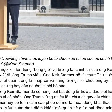
 Downing chính thức tuyên bố từ chức sau nhiều sức ép chính t
X (@Keir_Starmer)
ờ khi lên tiếng “bóng gió” về tương lai chính trị của ông Kei
y 21/6, ông Trump viết: “Ông Keir Starmer sẽ từ chức Thủ t
 rất quan trọng là nhập cư và năng lượng. Tôi chúc ông ấy mọ
 chứng hay dẫn nguồn tin nội bộ nào.
 Keir Starmer đã có hàng loạt bất đồng từ trước, đặc biệt li
h trị cá nhân. Ông Trump từng nhiều lần chỉ trích gay gắt chín
armer hủy bỏ lệnh cấm cấp phép để mở lại hoạt động khai thác 
ió. Mâu thuẫn đỉnh điểm khiến mối quan hệ giữa hai đồng mi