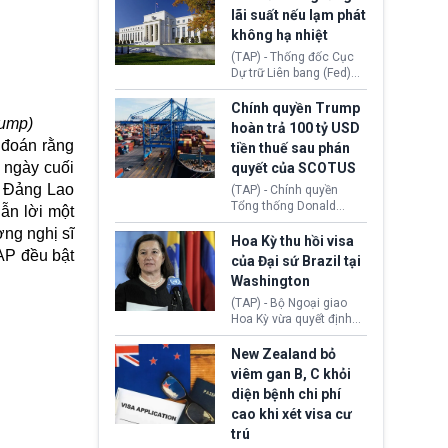
Morocco.
hiến tạng Network for
lãi suất nếu lạm phát
Hope (bang Kentucky).
không hạ nhiệt
Nguyên nhân vì đơn vị
này bị cáo buộc có nhiều
(TAP) - Thống đốc Cục
sai sót nghiêm trọng, vi
Dự trữ Liên bang (Fed)
phạm quy định về an
Lisa Cook nói sẽ ủng hộ
toàn y tế.
tăng lãi suất nếu lạm
Chính quyền Trump
phát ở Hoa Kỳ không tiếp
rump)
hoàn trả 100 tỷ USD
tục giảm trong thời gian
 đoán rằng
tiền thuế sau phán
tới.
 ngày cuối
quyết của SCOTUS
c Đảng Lao
(TAP) - Chính quyền
Tổng thống Donald
dẫn lời một
Trump đã hoàn trả
ợng nghị sĩ
khoảng 100 tỷ USD thuế
Hoa Kỳ thu hồi visa
 AP đều bật
quan từng thu theo Đạo
của Đại sứ Brazil tại
luật Quyền hạn Kinh tế
Washington
Khẩn cấp Quốc tế
(IEEPA). Động thái này
(TAP) - Bộ Ngoại giao
diễn ra sau phán quyết
Hoa Kỳ vừa quyết định
hồi tháng 2 bởi Tòa án
thu hồi thị thực (visa)
Tối cao Hoa Kỳ
của bà Maria Luiza
New Zealand bỏ
(SCOTUS) khi tuyên bố,
Ribeiro Viotti - Đại sứ
viêm gan B, C khỏi
việc áp thuế diện rộng là
Brazil tại Washington.
diện bệnh chi phí
hoàn toàn bất hợp pháp.
Động thái trên diễn ra
cao khi xét visa cư
trong bối cảnh tranh
chấp ngoại giao giữa
trú
chính quyền Tổng thống