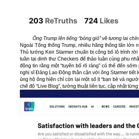
Ông Trump lên tiếng “bóng gió” về tương lai chí
Ngoài Tổng thống Trump, nhiều hãng thông tấn lớn 
Thủ tướng Keir Starmer chuẩn bị công bố lộ trình rờ
tuần tại dinh thự Checkers để thảo luận cùng phu nh
động tin rằng một “tuyên bố rõ ràng” có thể đến sớm 
nghị sĩ Đảng Lao Động thân cận với ông Starmer tiết 
ủng hộ ông hiện chỉ còn lại một số ít “bạn bè và ngư
chế độ “Live Blog”, tường thuật liên tục, cập nhật từ