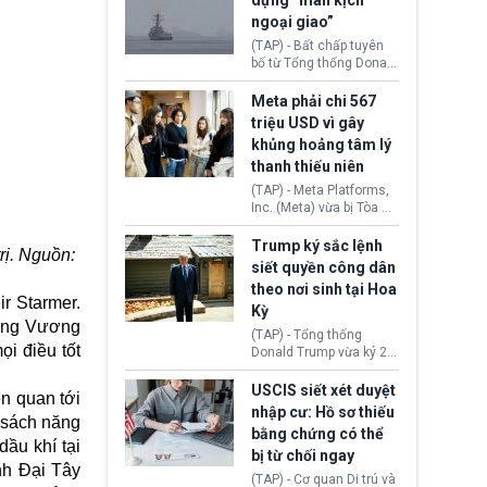
dựng “màn kịch
soát xuất khẩu máy bay
ngoại giao”
không người lái (UAV)
sang Hoa Kỳ. Động thái
(TAP) - Bất chấp tuyên
này nhằm đáp trả các
bố từ Tổng thống Donald
biện pháp hạn chế
Trump về tiến trình đàm
thương mại, áp thuế mới
phán hòa bình, Iran
Meta phải chi 567
cùng lệnh cấm công
khẳng định chưa có bất
triệu USD vì gây
nghệ gần đây từ phía
kỳ thỏa thuận nào.
khủng hoảng tâm lý
Washington.
Tehran cho rằng, Hoa Kỳ
thanh thiếu niên
chỉ đang dàn dựng “màn
kịch ngoại giao” để xoa
(TAP) - Meta Platforms,
dịu căng thẳng.
Inc. (Meta) vừa bị Tòa án
bang New Mexico yêu
cầu đóng góp 567 triệu
Trump ký sắc lệnh
rị. Nguồn:
USD vào một quỹ khắc
siết quyền công dân
phục hậu quả. Quyết
theo nơi sinh tại Hoa
định này diễn ra sau khi
r Starmer.
Kỳ
toà xác định, những nền
ướng Vương
tảng mạng xã hội
(TAP) - Tổng thống
(Facebook, Instagram)
i điều tốt
Donald Trump vừa ký 2
thuộc công ty gây ra
sắc lệnh hành pháp mới
cuộc khủng hoảng sức
nhằm siết chặt chính
USCIS siết xét duyệt
ên quan tới
khỏe tâm thần ở thanh
sách quyền công dân
nhập cư: Hồ sơ thiếu
thiếu niên.
h sách năng
theo nơi sinh. Động thái
bằng chứng có thể
diễn ra sau khi Tòa án
dầu khí tại
bị từ chối ngay
Tối cao Hoa Kỳ
nh Đại Tây
(SCOTUS) hôm 30/7
(TAP) - Cơ quan Di trú và