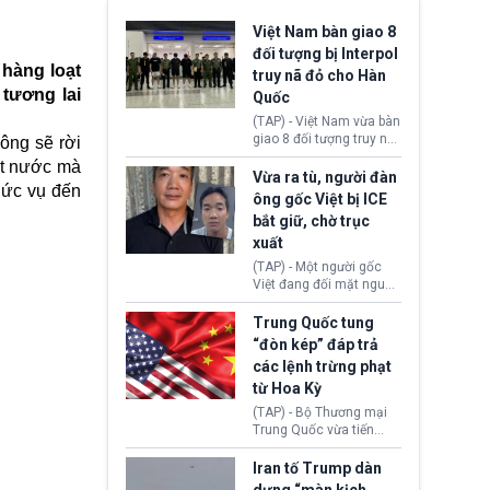
Việt Nam bàn giao 8
đối tượng bị Interpol
 hàng loạt
truy nã đỏ cho Hàn
tương lai
Quốc
(TAP) - Việt Nam vừa bàn
giao 8 đối tượng truy nã
ông sẽ rời
đỏ Interpol cho lực lượng
đất nước mà
chức năng Hàn Quốc.
Vừa ra tù, người đàn
chức vụ đến
Nhóm này bị xác định
ông gốc Việt bị ICE
lừa đảo 619 nạn nhân,
bắt giữ, chờ trục
chiếm đoạt hơn 17,7 tỷ
xuất
KRW.
(TAP) - Một người gốc
Việt đang đối mặt nguy
cơ bị trục xuất khỏi Hoa
Kỳ sau khi đã chấp hành
Trung Quốc tung
xong bản án liên quan
“đòn kép” đáp trả
đến tội ác từ hơn 30
các lệnh trừng phạt
năm trước tại California.
từ Hoa Kỳ
(TAP) - Bộ Thương mại
Trung Quốc vừa tiến
hành áp đặt lệnh trừng
phạt lên hàng loạt thực
Iran tố Trump dàn
thể và siết chặt kiểm