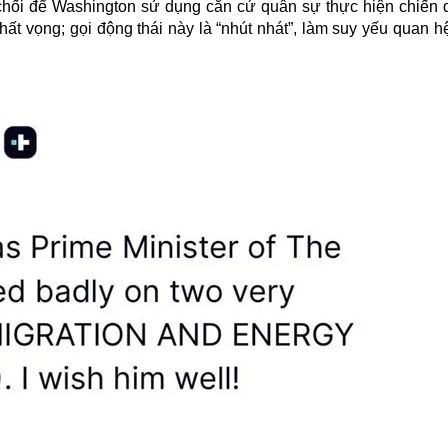
chối để Washington sử dụng căn cứ quân sự thực hiện chiến 
hất vọng; gọi động thái này là “nhút nhát”, làm suy yếu quan h