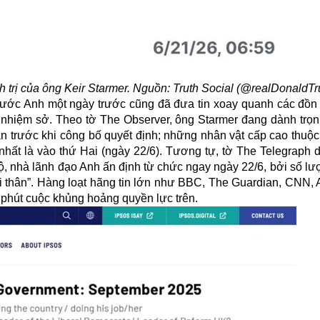
nh trị của ông Keir Starmer. Nguồn: Truth Social (@realDonaldT
nước Anh một ngày trước cũng đã đưa tin xoay quanh các đồn
i nhiệm sở. Theo tờ The Observer, ông Starmer đang dành trọn
ân trước khi công bố quyết định; những nhân vật cấp cao thuộ
nhất là vào thứ Hai (ngày 22/6). Tương tự, tờ The Telegraph 
lộ, nhà lãnh đạo Anh ấn định từ chức ngay ngày 22/6, bởi số lư
ời thân”. Hàng loạt hãng tin lớn như BBC, The Guardian, CNN,
ng phút cuộc khủng hoảng quyền lực trên.