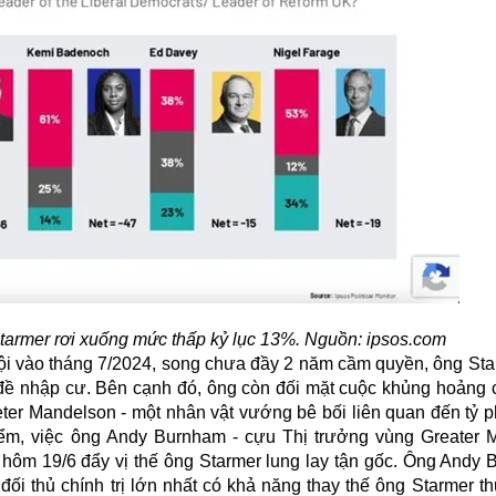
Starmer rơi xuống mức thấp kỷ lục 13%. Nguồn: ipsos.com
i vào tháng 7/2024, song chưa đầy 2 năm cầm quyền, ông Sta
ấn đề nhập cư. Bên cạnh đó, ông còn đối mặt cuộc khủng hoảng c
eter Mandelson - một nhân vật vướng bê bối liên quan đến tỷ 
điểm, việc ông Andy Burnham - cựu Thị trưởng vùng Greater 
 hôm 19/6 đẩy vị thế ông Starmer lung lay tận gốc. Ông Andy 
 thủ chính trị lớn nhất có khả năng thay thế ông Starmer th