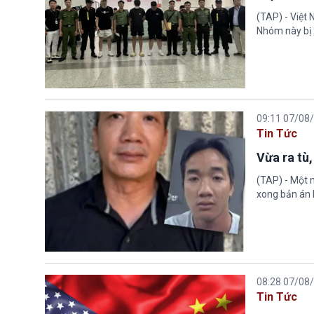
(TAP) - Việt
Nhóm này bị 
09:11 07/08
Tin Tức
Vừa ra tù,
(TAP) - Một n
xong bản án l
08:28 07/08
Tin Tức