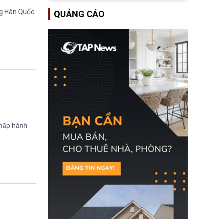
lượng ứng phó “mỏng”
Bộ Tư pháp Hoa Kỳ
có thể làm nghẽn công
ng Hàn Quốc.
QUẢNG CÁO
(DOJ) sau thời gian dài
tác cứu trợ; dẫn đến hệ
ông giữ chức quyền Bộ
thống ứng phó khẩn cấp
trưởng. Mặc dù vậy,
quốc gia quá tải.
nhiều chính trị gia đảng
Cộng hoà (GOP) vẫn tỏ
ra hoài nghi, thậm chí
tuyên bố sẽ lên tiếng
phản đối khi đề cử này
được đưa ra toàn thể bỏ
phiếu.
chấp hành