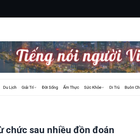
Du Lịch
Giải Trí
Đời Sống
Ẩm Thực
Sức Khỏe
Di Trú
Buôn Ch
ừ chức sau nhiều đồn đoán