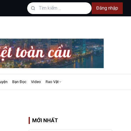
Đăng nhập
uyện
Bạn Đọc
Video
Rao Vặt
MỚI NHẤT