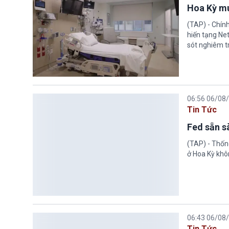
Hoa Kỳ mu
(TAP) - Chín
hiến tạng Ne
sót nghiêm tr
06:56 06/08
Tin Tức
Fed sẵn s
(TAP) - Thống
ở Hoa Kỳ khôn
06:43 06/08
Tin Tức