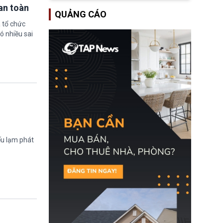
an toàn
Một hành vi vi phạm giấy
QUẢNG CÁO
tờ, xuất nhập cảnh trái
phép hay liên quan kiểm
 tổ chức
soát công nghệ có thể
ó nhiều sai
khiến công dân Trung
Quốc đối mặt lệnh cấm
xuất cảnh kéo dài tới 3
năm. Trong khi đó, người
nước ngoài sử dụng giấy
tờ giả có nguy cơ bị từ
chối nhập cảnh hoặc
cấm vào Trung Quốc tới
5 năm.
ếu lạm phát