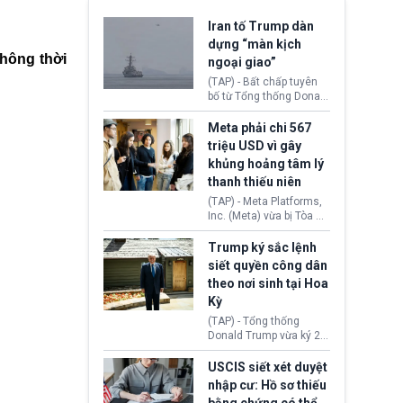
Iran tố Trump dàn
dựng “màn kịch
không thời
ngoại giao”
(TAP) - Bất chấp tuyên
bố từ Tổng thống Donald
Trump về tiến trình đàm
phán hòa bình, Iran
Meta phải chi 567
khẳng định chưa có bất
triệu USD vì gây
kỳ thỏa thuận nào.
khủng hoảng tâm lý
Tehran cho rằng, Hoa Kỳ
thanh thiếu niên
chỉ đang dàn dựng “màn
kịch ngoại giao” để xoa
(TAP) - Meta Platforms,
dịu căng thẳng.
Inc. (Meta) vừa bị Tòa án
bang New Mexico yêu
cầu đóng góp 567 triệu
Trump ký sắc lệnh
USD vào một quỹ khắc
siết quyền công dân
phục hậu quả. Quyết
theo nơi sinh tại Hoa
định này diễn ra sau khi
Kỳ
toà xác định, những nền
tảng mạng xã hội
(TAP) - Tổng thống
(Facebook, Instagram)
Donald Trump vừa ký 2
thuộc công ty gây ra
sắc lệnh hành pháp mới
cuộc khủng hoảng sức
nhằm siết chặt chính
USCIS siết xét duyệt
khỏe tâm thần ở thanh
sách quyền công dân
nhập cư: Hồ sơ thiếu
thiếu niên.
theo nơi sinh. Động thái