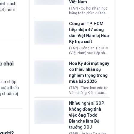
Việt Nam
tín hiệu ngoại giao tích
hính sách
cực này lập tức tác động
(TAP) - Cơ hội nhận học
TUS) hôm
đến thị trường năng
bổng toàn phần để theo
lượng, kéo giá dầu thế
học chương trình thạc sĩ
giới lùi sâu xuống dưới
tại Vương quốc Anh đã
Công an TP. HCM
mức 80 USD/thùng.
chính thức quay trở lại.
tiếp nhận 47 công
Học bổng Chevening
dân Việt Nam bị Hoa
2027/28 của Chính phủ
Kỳ trục xuất
Anh vừa mở cổng ứng
tuyển dành riêng ứng
(TAP) - Công an TP. HCM
viên Việt Nam, hỗ trợ
(Việt Nam) vừa tiếp nhận
toàn bộ chi phí học tập
47 công dân Việt Nam bị
cùng nhiều quyền lợi
ừ chối
Hoa Kỳ trục xuất về
Hoa Kỳ đối mặt nguy
trong suốt một năm
nước. Đây là đợt có số
cơ thiếu nhân sự
học.
lượng lớn nhất từ đầu
nghiêm trọng trong
năm 2026 đến nay, phản
mùa bão 2026
ồ sơ nhập
ánh xu hướng gia tăng
các trường hợp trục
hoặc thiếu
(TAP) - Theo báo cáo từ
xuất.
Văn phòng Kiểm toán
g chuẩn bị
Chính phủ (GAO), Cơ
quan Quản lý Khẩn cấp
Nhiều nghị sĩ GOP
Liên bang (FEMA) thuộc
không đồng tình
Bộ An ninh Nội địa Hoa
việc ông Todd
Kỳ (DHS) đang đối mặt
Blanche làm Bộ
nguy cơ thiếu hụt lực
lượng trầm trọng. Điều
trưởng DOJ
này cần được đặc biệt
người?
(TAP) - Ủy ban Tư pháp