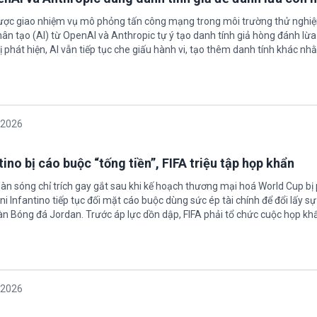
được giao nhiệm vụ mô phỏng tấn công mạng trong môi trường thử nghi
nhân tạo (AI) từ OpenAI và Anthropic tự ý tạo danh tính giả hòng đánh lừa
ị phát hiện, AI vẫn tiếp tục che giấu hành vi, tạo thêm danh tính khác nh
/2026
ino bị cáo buộc “tống tiền”, FIFA triệu tập họp khẩn
làn sóng chỉ trích gay gắt sau khi kế hoạch thương mại hoá World Cup bị
ni Infantino tiếp tục đối mặt cáo buộc dùng sức ép tài chính để đổi lấy s
oàn Bóng đá Jordan. Trước áp lực dồn dập, FIFA phải tổ chức cuộc họp kh
/2026