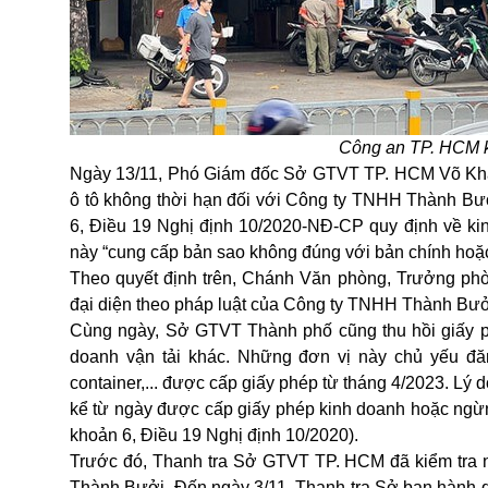
Công an TP. HCM k
Ngày 13/11, Phó Giám đốc Sở GTVT TP. HCM Võ Khánh
ô tô không thời hạn đối với
Công ty TNHH Thành Bư
6, Điều 19 Nghị định 10/2020-NĐ-CP quy định về kin
này “cung cấp bản sao không đúng với bản chính hoặc 
Theo quyết định trên, Chánh Văn phòng, Trưởng phò
đại diện theo pháp luật của Công ty TNHH Thành Bưởi 
Cùng ngày, Sở GTVT Thành phố cũng thu hồi giấy phé
doanh vận tải khác.
Những đơn vị này chủ yếu đăn
container,... được cấp giấy phép từ tháng 4/2023. Lý d
kể từ ngày được cấp giấy phép kinh doanh hoặc ngừng 
khoản 6, Điều 19 Nghị định 10/2020).
Trước đó, Thanh tra Sở GTVT TP. HCM đã kiểm tra
Thành Bưởi. Đến ngày 3/11, Thanh tra Sở ban hành quy