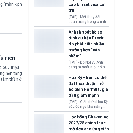
Động thái trên diễn ra
ng “màn kịch
cao khi xét visa cư
trong bối cảnh tranh
chấp ngoại giao giữa
trú
chính quyền Tổng thống
(TAP) - Một thay đổi
Donald Trump và chính
quan trọng trong chính
phủ cánh tả Tổng thống
sách nhập cư của New
Brazil Luiz Inácio Lula
Zealand đang mở ra
Anh rà soát hồ sơ
da Silva đang leo thang
thêm cơ hội cho nhiều
định cư hậu Brexit
gay gắt.
người muốn định cư. Từ
do phát hiện nhiều
nay, người mắc viêm
trường hợp “cấp
gan B hoặc viêm gan C
sẽ không còn bị mặc
nhầm”
ếu niên
định không đáp ứng tiêu
(TAP) - Bộ Nội vụ Anh
chuẩn sức khỏe chỉ vì
 567 triệu
đang rà soát một số hồ
chi phí điều trị khi nộp hồ
sơ thuộc Chương trình
ững nền tảng
sơ xin visa cư trú.
Định cư EU (EU
Hoa Kỳ - Iran có thể
 tâm thần ở
Settlement Scheme -
đạt thỏa thuận mở
EUSS) sau khi xác định
eo biển Hormuz, giá
có trường hợp được cấp
dầu giảm mạnh
quy chế cư trú hậu
Brexit “do nhầm lẫn”.
(TAP) - Giới chức Hoa Kỳ
Động thái này làm dấy
vừa để ngỏ khả năng
lên lo ngại về việc thực
sớm đạt thỏa thuận với
thi Thỏa thuận Rút khỏi
Iran nhằm mở lại eo biển
Học bổng Chevening
Liên minh châu Âu
Hormuz, mở đường cho
2027/28 chính thức
(Withdrawal
việc khôi phục hoạt
mở đơn cho ứng viên
Agreement).
động hàng hải. Những