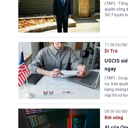
(TAP) - Tổng
quyền công d
30/7 tuyên b
11:38 06/08
Di Trú
USCIS siế
ngay
(TAP) - Cơ qu
cư, trao quy
bằng chứng bắ
nộp hồ sơ hư
08:56 06/08
Đời sống
AI của Op