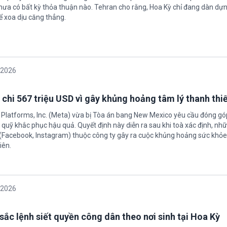
hưa có bất kỳ thỏa thuận nào. Tehran cho rằng, Hoa Kỳ chỉ đang dàn dự
ể xoa dịu căng thẳng.
/2026
 chi 567 triệu USD vì gây khủng hoảng tâm lý thanh thi
 Platforms, Inc. (Meta) vừa bị Tòa án bang New Mexico yêu cầu đóng góp
quỹ khắc phục hậu quả. Quyết định này diễn ra sau khi toà xác định, nh
(Facebook, Instagram) thuộc công ty gây ra cuộc khủng hoảng sức khỏe
iên.
/2026
sắc lệnh siết quyền công dân theo nơi sinh tại Hoa Kỳ