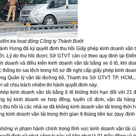
iểm tra hoạt động Công ty Thành Bưởi
 Hưng đã ký quyết định thu hồi Giấy phép kinh doanh vận t
ởi
. Lý do thu hồi được Sở GTVT căn cứ theo quy định tại Điể
h doanh và điều kiện kinh doanh vận tải bằng xe ô tô, khi do
thông tin sai lệch trong hồ sơ đề nghị cấp giấy phép kinh doan
ng Quản lý vận tải đường bộ, Thanh tra Sở GTVT TP. HCM,..
sẽ chịu trách nhiệm thi hành quyết định này.
p kinh doanh vận tải bằng ô tô không thời hạn đối với 21 đ
g ký kinh doanh xe hợp đồng, tuyến cố định, vận tải hàn
o thu hồi là các nhà xe đã không kinh doanh vận tải trong thời 
kinh doanh vận tải trong thời gian 6 tháng liên tục (quy định 
 những
vi phạm hành chính
trong lĩnh vực kinh doanh vận tải c
ết định xử phạt công ty này số tiền phạt là 91 triệu đồng và