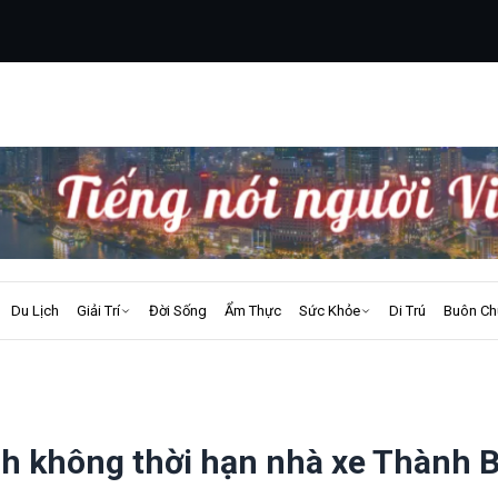
Du Lịch
Giải Trí
Đời Sống
Ẩm Thực
Sức Khỏe
Di Trú
Buôn Ch
nh không thời hạn nhà xe Thành 