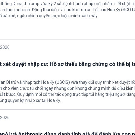
 thống Donald Trump vừa ký 2 sắc lệnh hành pháp mới nhằm siết chặt c
ân theo nơi sinh. Động thái diễn ra sau khi Tòa án Tối cao Hoa Kỳ (SCO
ố bác bỏ, ngăn chính quyền thực hiện chính sách này.
/2026
t xét duyệt nhập cư: Hồ sơ thiếu bằng chứng có thể bị t
an Di trú và Nhập tịch Hoa Kỳ (USCIS) vừa thay đổi quy trình xét duyệt h
ền cho viên chức từ chối ngay những đơn không chứng minh đủ điều kiện 
t buộc. Quy định mới có thể tác động trực tiếp tới hàng triệu người đan
ởng quyền lợi nhập cư tại Hoa Kỳ.
/2026
enAI và Anthropic dùng danh tính giả để đánh lừa con 