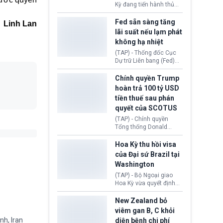
Bóng đá Jordan. Trước
Kỳ đang tiến hành thủ
áp lực dồn dập, FIFA phải
tục thu hồi chứng nhận
tổ chức cuộc họp khẩn ở
hoạt động của tổ chức
Fed sẵn sàng tăng
Linh Lan
Morocco.
hiến tạng Network for
lãi suất nếu lạm phát
Hope (bang Kentucky).
không hạ nhiệt
Nguyên nhân vì đơn vị
này bị cáo buộc có nhiều
(TAP) - Thống đốc Cục
sai sót nghiêm trọng, vi
Dự trữ Liên bang (Fed)
phạm quy định về an
Lisa Cook nói sẽ ủng hộ
toàn y tế.
tăng lãi suất nếu lạm
Chính quyền Trump
phát ở Hoa Kỳ không tiếp
hoàn trả 100 tỷ USD
tục giảm trong thời gian
tiền thuế sau phán
tới.
quyết của SCOTUS
(TAP) - Chính quyền
Tổng thống Donald
Trump đã hoàn trả
khoảng 100 tỷ USD thuế
Hoa Kỳ thu hồi visa
quan từng thu theo Đạo
của Đại sứ Brazil tại
luật Quyền hạn Kinh tế
Washington
Khẩn cấp Quốc tế
(IEEPA). Động thái này
(TAP) - Bộ Ngoại giao
diễn ra sau phán quyết
Hoa Kỳ vừa quyết định
hồi tháng 2 bởi Tòa án
thu hồi thị thực (visa)
Tối cao Hoa Kỳ
của bà Maria Luiza
New Zealand bỏ
(SCOTUS) khi tuyên bố,
Ribeiro Viotti - Đại sứ
viêm gan B, C khỏi
việc áp thuế diện rộng là
Brazil tại Washington.
nh, Iran
diện bệnh chi phí
hoàn toàn bất hợp pháp.