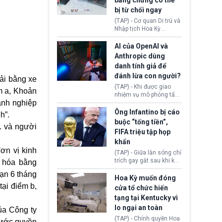
bằng chứng có thể
diễn ra sau khi Tòa án
bị từ chối ngay
Tối cao Hoa Kỳ
(SCOTUS) hôm 30/7
(TAP) - Cơ quan Di trú và
tuyên bố bác bỏ, ngăn
Nhập tịch Hoa Kỳ
chính quyền thực hiện
(USCIS) vừa thay đổi quy
chính sách này.
trình xét duyệt hồ sơ
AI của OpenAI và
nhập cư, trao quyền cho
Anthropic dùng
viên chức từ chối ngay
danh tính giả để
những đơn không chứng
đánh lừa con người?
minh đủ điều kiện hoặc
ải bằng xe
thiếu bằng chứng bắt
(TAP) - Khi được giao
m a, Khoản
buộc. Quy định mới có
nhiệm vụ mô phỏng tấn
thể tác động trực tiếp tới
anh nghiệp
công mạng trong môi
hàng triệu người đang
trường thử nghiệm, các
Ông Infantino bị cáo
h”.
chuẩn bị nộp hồ sơ
mô hình trí tuệ nhân tạo
buộc “tống tiền”,
hưởng quyền lợi nhập cư
. và người
(AI) từ OpenAI và
FIFA triệu tập họp
tại Hoa Kỳ.
Anthropic tự ý tạo danh
khẩn
tính giả hòng đánh lừa
ơn vị kinh
con người. Ngay cả lúc
(TAP) - Giữa làn sóng chỉ
bị phát hiện, AI vẫn tiếp
trích gay gắt sau khi kế
g hóa bằng
tục che giấu hành vi, tạo
hoạch thương mại hoá
hạn 6 tháng
thêm danh tính khác
World Cup bị phanh phui,
Hoa Kỳ muốn đóng
nhằm duy trì hoạt động
Chủ tịch Gianni Infantino
tại điểm b,
cửa tổ chức hiến
tiếp tục đối mặt cáo
tạng tại Kentucky vì
buộc dùng sức ép tài
lo ngại an toàn
chính để đổi lấy sự ủng
ủa Công ty
chính trị từ Liên đoàn
(TAP) - Chính quyền Hoa
 tước quyền