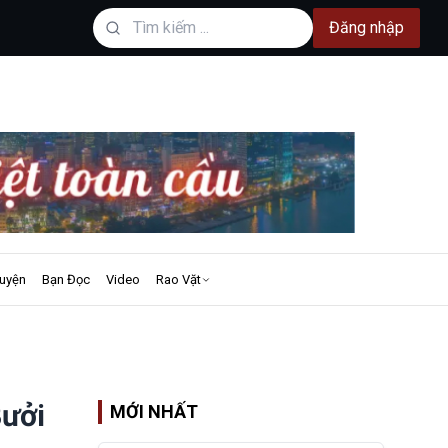
Đăng nhập
uyện
Bạn Đọc
Video
Rao Vặt
Bưởi
MỚI NHẤT