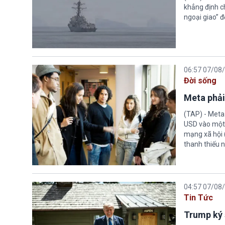
khẳng định c
ngoại giao” đ
06:57 07/08
Đời sống
Meta phải
(TAP) - Meta
USD vào một 
mạng xã hội 
thanh thiếu n
04:57 07/08
Tin Tức
Trump ký 