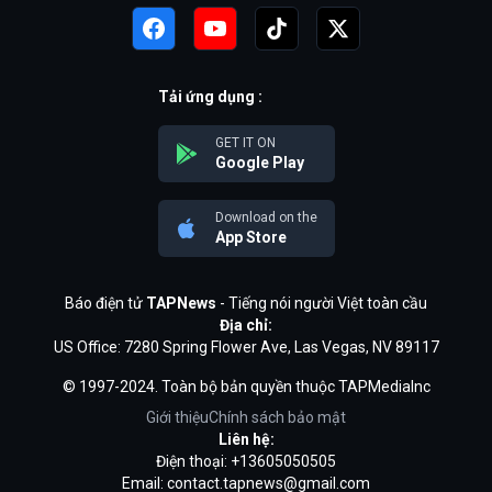
Tải ứng dụng :
GET IT ON
Google Play
Download on the
App Store
Báo điện tử
TAPNews
- Tiếng nói người Việt toàn cầu
Địa chỉ:
US Office: 7280 Spring Flower Ave, Las Vegas, NV 89117
© 1997-2024. Toàn bộ bản quyền thuộc TAPMediaInc
Giới thiệu
Chính sách bảo mật
Liên hệ:
Điện thoại: +13605050505
Email:
contact.tapnews@gmail.com