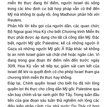
miễn thị thực đang thí điểm, người Israel dù sống
trong các khu
định cư
bất hợp pháp vẫn có thể đến
Mỹ mà không bị quấy rối, ông Madhoun phản hồi với
Reuters.
Phản hồi lời kêu gọi của người dân, các quan chức
Bộ Ngoại giao Hoa Kỳ cho biết Chương trình Miễn thị
thực phải được áp dụng cho tất cả công dân Mỹ. Đặc
biệt, người Mỹ gốc Palestine, kể cả những người ở
Gaza và những người Mỹ gốc Ả Rập khác sẽ không
bị an ninh Israel giám sát chặt chẽ hoặc ngăn cản. Vì
đang trong giai đoạn thí điểm nên đến trước ngày
30/9, Hoa Kỳ vẫn sẽ tiếp tục giám sát cam kết của
Israel để khi ra quyết định có cho phép Israel tham gia
chương trình miễn thị thực hay không.
Đáp lại, Chính quyền Israel cho biết họ đã nới lỏng
quyền lợi thị thực cho công dân Mỹ gốc Palestine qua
sân bay chính và tại ranh giới Bờ Tây. Trong tuần đầu
tiên của giai đoạn sáu tuần
thử nghiệm
nới lỏng các
điều kiện nhập cảnh của nhà nước Do Thái có hơn