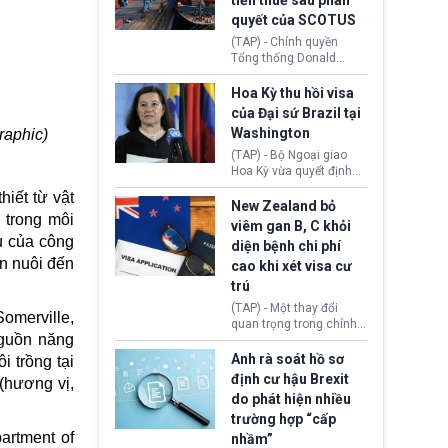
tiền thuế sau phán
tới.
quyết của SCOTUS
(TAP) - Chính quyền
Tổng thống Donald
Trump đã hoàn trả
khoảng 100 tỷ USD thuế
Hoa Kỳ thu hồi visa
quan từng thu theo Đạo
của Đại sứ Brazil tại
luật Quyền hạn Kinh tế
Washington
raphic)
Khẩn cấp Quốc tế
(IEEPA). Động thái này
(TAP) - Bộ Ngoại giao
diễn ra sau phán quyết
Hoa Kỳ vừa quyết định
hồi tháng 2 bởi Tòa án
thu hồi thị thực (visa)
hiết từ vật
Tối cao Hoa Kỳ
của bà Maria Luiza
New Zealand bỏ
(SCOTUS) khi tuyên bố,
g trong môi
Ribeiro Viotti - Đại sứ
viêm gan B, C khỏi
việc áp thuế diện rộng là
Brazil tại Washington.
u của công
diện bệnh chi phí
hoàn toàn bất hợp pháp.
Động thái trên diễn ra
n nuôi
đến
cao khi xét visa cư
trong bối cảnh tranh
chấp ngoại giao giữa
trú
chính quyền Tổng thống
(TAP) - Một thay đổi
Donald Trump và chính
omerville,
quan trọng trong chính
phủ cánh tả Tổng thống
nguồn năng
sách nhập cư của New
Brazil Luiz Inácio Lula
Zealand đang mở ra
Anh rà soát hồ sơ
i trồng tại
da Silva đang leo thang
thêm cơ hội cho nhiều
định cư hậu Brexit
gay gắt.
 (hương vị,
người muốn định cư. Từ
do phát hiện nhiều
nay, người mắc viêm
trường hợp “cấp
gan B hoặc viêm gan C
artment of
sẽ không còn bị mặc
nhầm”