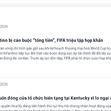
/2026
ino bị cáo buộc “tống tiền”, FIFA triệu tập họp khẩn
làn sóng chỉ trích gay gắt sau khi kế hoạch thương mại hoá World Cup bị
ni Infantino tiếp tục đối mặt cáo buộc dùng sức ép tài chính để đổi lấy s
oàn Bóng đá Jordan. Trước áp lực dồn dập, FIFA phải tổ chức cuộc họp kh
/2026
ốn đóng cửa tổ chức hiến tạng tại Kentucky vì lo ngại 
h quyền Hoa Kỳ đang tiến hành thủ tục thu hồi chứng nhận hoạt động của