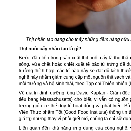
Thịt nhân tạo đang cho thấy những tiềm năng hữu h
Thịt nuôi cấy nhân tạo là gì?
Bước đầu tiên trong sản xuất thịt nuôi cấy là thu th
sống, vừa chết hoặc chiết xuất tế bào từ trứng đã đư
trường thích hợp, các tế bào này sẽ đạt đủ kích thư
nghệ này nhằm giảm cung cấp một nguồn thịt sạch v
môi trường và hệ sinh thái, theo Tạp chí Thiên nhiên (
Về giá trị dinh dưỡng, ông David Kaplan - Giám đốc
tiểu bang Massachusetts) cho biết, vì vẫn có nguồn
lượng giúp cơ thể duy trì hoạt động và phát triển. B
Viện Thực phẩm Tốt (Good Food Institute) thông tin th
giá trị) nhưng thay vì phải giết mổ, chúng ta chỉ sử dụ
Liên quan đến khả năng ứng dụng của công nghệ, 