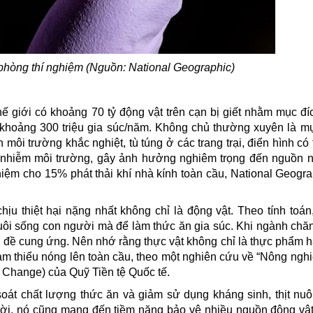
 phòng thí nghiệm (Nguồn: National Geographic)
ế giới có khoảng 70 tỷ động vật trên cạn bị giết nhằm mục đí
khoảng 300 triệu gia súc/năm. Không chủ thường xuyên là mụ
n môi trường khắc nghiệt, tù túng ở các trang trại, điển hình có
 ô nhiễm môi trường, gây ảnh hưởng nghiêm trọng đến nguồn 
iệm cho 15% phát thải khí nhà kính toàn cầu, National Geogra
ịu thiệt hại nặng nhất không chỉ là động vật. Theo tính toán
i sống con người mà để làm thức ăn gia súc. Khi ngành chăn
vấn đề cung ứng. Nên nhớ rằng thực vật không chỉ là thực phẩm 
iảm thiểu nóng lên toàn cầu, theo một nghiên cứu về “Nông ng
 Change) của Quỹ Tiền tệ Quốc tế.
soát chất lượng thức ăn và giảm sử dụng kháng sinh, thịt nuôi
 thời, nó cũng mang đến tiềm năng bảo vệ nhiều nguồn động vậ