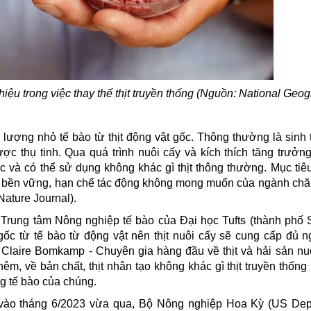
iệu trong việc thay thế thịt truyền thống (Nguồn: National Geog
ập lượng nhỏ
tế bào
từ thịt động vật gốc. Thông thường là sinh t
ợc thụ tinh. Qua quá trình nuôi cấy và kích thích tăng trưởn
ớc và có thể sử dụng không khác gì thịt thông thường. Mục tiê
à bền vững, hạn chế tác động không mong muốn của ngành
chă
Nature Journal).
 Trung tâm Nông nghiệp tế bào của Đại học Tufts (thành phố S
 gốc từ tế bào từ động vật nên thịt nuôi cấy sẽ cung cấp đủ 
à Claire Bomkamp - Chuyên gia hàng đầu về thịt và hải sản nuô
êm, về bản chất, thịt nhân tạo không khác gì thịt truyền thống
ng tế bào của chúng.
vào tháng 6/2023 vừa qua, Bộ Nông nghiệp Hoa Kỳ (US Dep