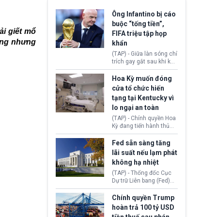
Ông Infantino bị cáo
buộc “tống tiền”,
ải giết mổ
FIFA triệu tập họp
năng nhưng
khẩn
(TAP) - Giữa làn sóng chỉ
trích gay gắt sau khi kế
hoạch thương mại hoá
World Cup bị phanh phui,
Hoa Kỳ muốn đóng
Chủ tịch Gianni Infantino
cửa tổ chức hiến
tiếp tục đối mặt cáo
tạng tại Kentucky vì
buộc dùng sức ép tài
lo ngại an toàn
chính để đổi lấy sự ủng
chính trị từ Liên đoàn
(TAP) - Chính quyền Hoa
Bóng đá Jordan. Trước
Kỳ đang tiến hành thủ
áp lực dồn dập, FIFA phải
tục thu hồi chứng nhận
tổ chức cuộc họp khẩn ở
hoạt động của tổ chức
Fed sẵn sàng tăng
Morocco.
hiến tạng Network for
lãi suất nếu lạm phát
Hope (bang Kentucky).
không hạ nhiệt
Nguyên nhân vì đơn vị
này bị cáo buộc có nhiều
(TAP) - Thống đốc Cục
sai sót nghiêm trọng, vi
Dự trữ Liên bang (Fed)
phạm quy định về an
Lisa Cook nói sẽ ủng hộ
toàn y tế.
tăng lãi suất nếu lạm
Chính quyền Trump
phát ở Hoa Kỳ không tiếp
hoàn trả 100 tỷ USD
tục giảm trong thời gian