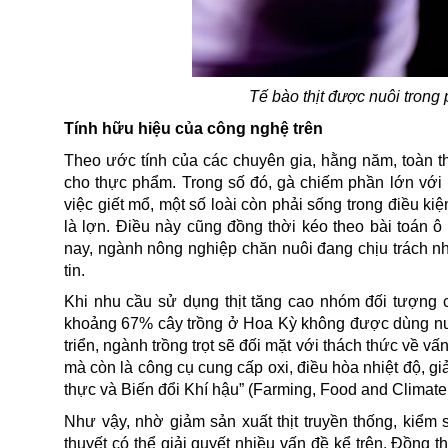
Tế bào thịt được nuôi trong
Tính hữu hiệu của công nghệ trên
Theo ước tính của các chuyên gia, hằng năm, toàn th
cho thực phẩm. Trong số đó, gà chiếm phần lớn với 
việc giết mổ, một số loài còn phải sống trong điều kiệ
là lợn. Điều này cũng đồng thời kéo theo bài toán
nay, ngành nông nghiệp chăn nuôi đang chịu trách nh
tin.
Khi nhu cầu sử dụng thịt tăng cao nhóm đối tượng ch
khoảng 67% cây trồng ở Hoa Kỳ không được dùng nuô
triển, ngành trồng trọt sẽ đối mặt với thách thức về 
mà còn là công cụ cung cấp oxi, điều hòa nhiệt độ, g
thực và Biến đổi Khí hậu” (Farming, Food and Climate
Như vậy, nhờ giảm sản xuất thịt truyền thống, kiểm 
thuyết có thể giải quyết nhiều vấn đề kể trên. Đồng