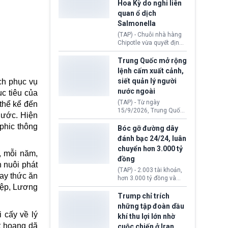
Hoa Kỳ do nghi liên
được đưa ra toàn thể bỏ
Angeles, bang
quan ổ dịch
phiếu.
California). Vụ việc xảy
ra ngay trước lúc Tổng
Salmonella
thống Donald Trump tới
(TAP) - Chuỗi nhà hàng
thăm địa điểm này.
Chipotle vừa quyết định
loại bỏ tất cả ớt jalapeño
khỏi những cửa hàng
Trung Quốc mở rộng
trên toàn lãnh thổ Hoa
lệnh cấm xuất cảnh,
Kỳ. Nguyên nhân do cơ
siết quản lý người
ch phục vụ
quan y tế nghi ngờ
nước ngoài
nguyên liệu liên quan
c tiêu của
đến ổ dịch Salmonella
(TAP) - Từ ngày
 thể kể đến
khiến ít nhất 110 người
15/9/2026, Trung Quốc
nước. Hiện
mắc bệnh tại bang
áp dụng quy định mới về
Minnesota.
phic thông
quản lý xuất nhập cảnh.
Bóc gỡ đường dây
Một hành vi vi phạm giấy
đánh bạc 24/24, luân
tờ, xuất nhập cảnh trái
chuyển hơn 3.000 tỷ
phép hay liên quan kiểm
, mỗi năm,
đồng
soát công nghệ có thể
 nuôi phát
khiến công dân Trung
(TAP) - 2.003 tài khoản,
hay thức ăn
Quốc đối mặt lệnh cấm
hơn 3.000 tỷ đồng và
xuất cảnh kéo dài tới 3
một đường dây đánh
hiệp, Lương
năm. Trong khi đó, người
bạc xuyên quốc gia vận
Trump chỉ trích
nước ngoài sử dụng giấy
hành 24/24 giờ vừa bị
những tập đoàn dầu
tờ giả có nguy cơ bị từ
Công an TP. Hải Phòng
 cấy về lý
khí thu lợi lớn nhờ
chối nhập cảnh hoặc
(Việt Nam) bóc gỡ.
cấm vào Trung Quốc tới
t hoang dã
cuộc chiến ở Iran