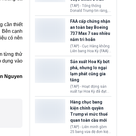
5 năm.
(TAP) - Tổng thống
Donald Trump tin rằng, 2
tập đoàn dầu khí
ExxonMobil và Chevron
FAA cấp chứng nhận
 cần thiết
đã thu về lợi nhuận quá
an toàn bay Boeing
lớn nhờ giá dầu tăng
g. Bên cạnh
737 Max 7 sau nhiều
mạnh suốt thời gian Hoa
iệu có nên
năm trì hoãn
Kỳ xảy ra xung đột ở
Iran. Trên cơ sở đó, lãnh
(TAP) - Cục Hàng không
đạo Nhà Trắng kêu gọi
Liên bang Hoa Kỳ (FAA)
ân từng thử
các doanh nghiệp cần
vừa chính thức cấp
giảm giá bán cho người
áp dụng vào
chứng nhận an toàn bay
Sản xuất Hoa Kỳ bứt
tiêu dùng.
cho Boeing 737 Max 7,
phá, nhưng lo ngại
mẫu máy bay nhỏ nhất
lạm phát cũng gia
trong dòng 737 Max
in Nguyen
tăng
thuộc Boeing
Commercial Airplanes
(TAP) - Hoạt động sản
(Boeing). Động thái này
xuất tại Hoa Kỳ đã đạt
chính thức khép lại gần
tốc độ nhanh nhất trong
một thập kỷ trì hoãn chờ
hơn 4 năm qua, cho
Hàng chục bang
các cuộc đánh giá
thấy nền kinh tế đang
kiện chính quyền
nghiêm ngặt.
phục hồi tích cực, bất
Trump vì mức thuế
chấp tác động từ thuế
quan toàn cầu mới
quan. Tuy nhiên, không
ít doanh nghiệp vẫn cảm
(TAP) - Liên minh gồm
thấy áp lực lạm phát, bất
25 bang vừa đệ đơn kiện
ổn địa chính trị hiện còn