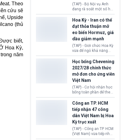
định không đáp ứng tiêu
 Meat. Theo
(TAP) - Bộ Nội vụ Anh
chuẩn sức khỏe chỉ vì
đang rà soát một số hồ
iên cứu sẽ
chi phí điều trị khi nộp hồ
sơ thuộc Chương trình
sơ xin visa cư trú.
thể, Upside
Định cư EU (EU
Hoa Kỳ - Iran có thể
lcano (thủ
Settlement Scheme -
đạt thỏa thuận mở
EUSS) sau khi xác định
eo biển Hormuz, giá
có trường hợp được cấp
dầu giảm mạnh
quy chế cư trú hậu
Được biết,
Brexit “do nhầm lẫn”.
(TAP) - Giới chức Hoa Kỳ
 Ở Hoa Kỳ,
Động thái này làm dấy
vừa để ngỏ khả năng
lên lo ngại về việc thực
 trong năm
sớm đạt thỏa thuận với
thi Thỏa thuận Rút khỏi
Iran nhằm mở lại eo biển
Học bổng Chevening
Liên minh châu Âu
Hormuz, mở đường cho
2027/28 chính thức
(Withdrawal
việc khôi phục hoạt
mở đơn cho ứng viên
Agreement).
động hàng hải. Những
Việt Nam
tín hiệu ngoại giao tích
cực này lập tức tác động
(TAP) - Cơ hội nhận học
đến thị trường năng
bổng toàn phần để theo
lượng, kéo giá dầu thế
học chương trình thạc sĩ
giới lùi sâu xuống dưới
tại Vương quốc Anh đã
Công an TP. HCM
mức 80 USD/thùng.
chính thức quay trở lại.
tiếp nhận 47 công
Học bổng Chevening
dân Việt Nam bị Hoa
2027/28 của Chính phủ
Kỳ trục xuất
Anh vừa mở cổng ứng
tuyển dành riêng ứng
(TAP) - Công an TP. HCM
viên Việt Nam, hỗ trợ
(Việt Nam) vừa tiếp nhận
toàn bộ chi phí học tập
47 công dân Việt Nam bị