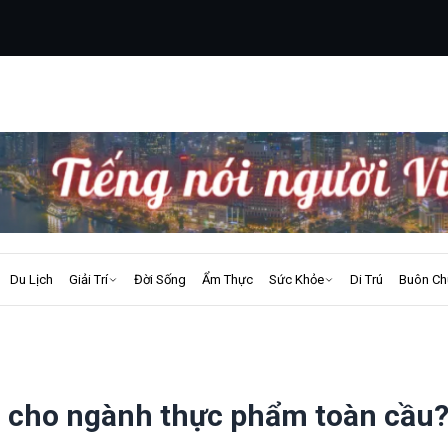
Du Lịch
Giải Trí
Đời Sống
Ẩm Thực
Sức Khỏe
Di Trú
Buôn Ch
ới cho ngành thực phẩm toàn cầu