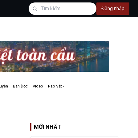
Đăng nhập
uyện
Bạn Đọc
Video
Rao Vặt
?
MỚI NHẤT