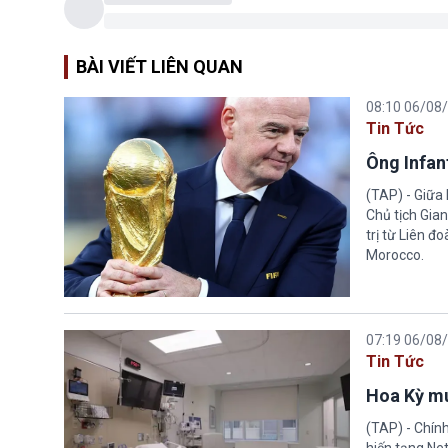
BÀI VIẾT LIÊN QUAN
08:10 06/08
Tin Tức
Ông Infant
(TAP) - Giữa 
Chủ tịch Gian
trị từ Liên đ
Morocco.
07:19 06/08
Tin Tức
Hoa Kỳ mu
(TAP) - Chín