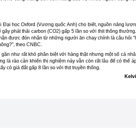
 Đại học Oxford (Vương quốc Anh) cho biết, nguồn năng lượng
ể gây phát thải carbon (CO2) gấp 5 lần so với thịt thông thườn
hận được đón nhận từ những người ăn chay chính là câu hỏi “l
không?”, theo CNBC.
i gần như rất khó phân biệt với hàng thật nhưng một số cá nh
ũng là rào cản khiến thị nghiệm này vẫn còn rất lâu để có thể 
ấy có giá đắt gấp 8 lần so với thịt truyền thống.
Kelv