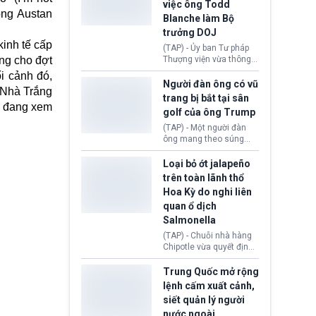
việc ông Todd
Kỳ (DHS) đang đối mặt
ông Austan
Blanche làm Bộ
nguy cơ thiếu hụt lực
lượng trầm trọng. Điều
trưởng DOJ
này cần được đặc biệt
kinh tế cấp
(TAP) - Ủy ban Tư pháp
chú ý bởi nếu các siêu
ng cho đợt
Thượng viện vừa thông
bão đổ bộ Hoa Kỳ ở nửa
qua đề cử ông Todd
i cảnh đó,
cuối năm 2026, lực
Blanche làm Bộ trưởng
Người đàn ông có vũ
lượng ứng phó “mỏng”
 Nhà Trắng
Bộ Tư pháp Hoa Kỳ
trang bị bắt tại sân
có thể làm nghẽn công
(DOJ) sau thời gian dài
ng đang xem
tác cứu trợ; dẫn đến hệ
golf của ông Trump
ông giữ chức quyền Bộ
thống ứng phó khẩn cấp
trưởng. Mặc dù vậy,
(TAP) - Một người đàn
quốc gia quá tải.
nhiều chính trị gia đảng
ông mang theo súng
Cộng hoà (GOP) vẫn tỏ
ngắn vừa bị bắt khi đang
ra hoài nghi, thậm chí
chụp ảnh, quay video tại
Loại bỏ ớt jalapeño
tuyên bố sẽ lên tiếng
sân golf Trump National
trên toàn lãnh thổ
phản đối khi đề cử này
Golf Club (Quận Los
Hoa Kỳ do nghi liên
được đưa ra toàn thể bỏ
Angeles, bang
quan ổ dịch
phiếu.
California). Vụ việc xảy
ra ngay trước lúc Tổng
Salmonella
thống Donald Trump tới
(TAP) - Chuỗi nhà hàng
thăm địa điểm này.
Chipotle vừa quyết định
loại bỏ tất cả ớt jalapeño
khỏi những cửa hàng
Trung Quốc mở rộng
trên toàn lãnh thổ Hoa
lệnh cấm xuất cảnh,
Kỳ. Nguyên nhân do cơ
siết quản lý người
quan y tế nghi ngờ
nước ngoài
nguyên liệu liên quan