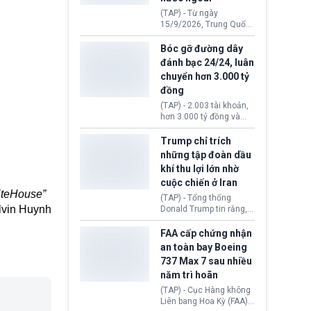
đến ổ dịch Salmonella
(TAP) - Từ ngày
khiến ít nhất 110 người
15/9/2026, Trung Quốc
mắc bệnh tại bang
áp dụng quy định mới về
Minnesota.
quản lý xuất nhập cảnh.
Bóc gỡ đường dây
Một hành vi vi phạm giấy
đánh bạc 24/24, luân
tờ, xuất nhập cảnh trái
chuyển hơn 3.000 tỷ
phép hay liên quan kiểm
đồng
soát công nghệ có thể
khiến công dân Trung
(TAP) - 2.003 tài khoản,
Quốc đối mặt lệnh cấm
hơn 3.000 tỷ đồng và
xuất cảnh kéo dài tới 3
một đường dây đánh
năm. Trong khi đó, người
bạc xuyên quốc gia vận
Trump chỉ trích
nước ngoài sử dụng giấy
hành 24/24 giờ vừa bị
những tập đoàn dầu
tờ giả có nguy cơ bị từ
Công an TP. Hải Phòng
khí thu lợi lớn nhờ
chối nhập cảnh hoặc
(Việt Nam) bóc gỡ.
cấm vào Trung Quốc tới
cuộc chiến ở Iran
5 năm.
hiteHouse”
(TAP) - Tổng thống
lvin Huynh
Donald Trump tin rằng, 2
tập đoàn dầu khí
ExxonMobil và Chevron
FAA cấp chứng nhận
đã thu về lợi nhuận quá
an toàn bay Boeing
lớn nhờ giá dầu tăng
737 Max 7 sau nhiều
mạnh suốt thời gian Hoa
năm trì hoãn
Kỳ xảy ra xung đột ở
Iran. Trên cơ sở đó, lãnh
(TAP) - Cục Hàng không
đạo Nhà Trắng kêu gọi
Liên bang Hoa Kỳ (FAA)
các doanh nghiệp cần