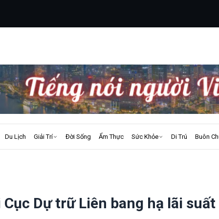
Du Lịch
Giải Trí
Đời Sống
Ẩm Thực
Sức Khỏe
Di Trú
Buôn Ch
 Cục Dự trữ Liên bang hạ lãi suất