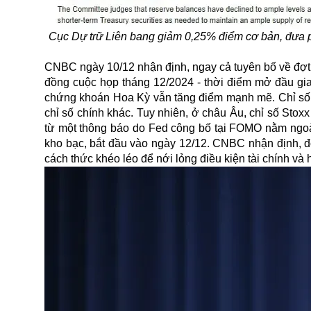
Cục Dự trữ Liên bang giảm 0,25% điểm cơ bản, đưa p
CNBC ngày 10/12 nhận định, ngay cả tuyên bố về đợt c
đồng cuộc họp tháng 12/2024 - thời điểm mở đầu giai 
chứng khoán Hoa Kỳ vẫn tăng điểm mạnh mẽ. Chỉ số D
chỉ số chính khác. Tuy nhiên, ở châu Âu, chỉ số Stoxx
từ một thông báo do Fed công bố tại FOMO nằm ngoài
kho bạc, bắt đầu vào ngày 12/12. CNBC nhận định, độ
cách thức khéo léo để nới lỏng điều kiện tài chính và h