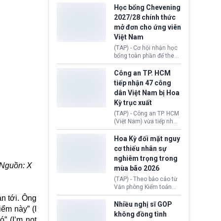
thi Thỏa thuận Rút khỏi
Iran nhằm mở lại eo biển
Học bổng Chevening
Liên minh châu Âu
Hormuz, mở đường cho
2027/28 chính thức
(Withdrawal
việc khôi phục hoạt
mở đơn cho ứng viên
Agreement).
động hàng hải. Những
Việt Nam
tín hiệu ngoại giao tích
cực này lập tức tác động
(TAP) - Cơ hội nhận học
đến thị trường năng
bổng toàn phần để theo
lượng, kéo giá dầu thế
học chương trình thạc sĩ
giới lùi sâu xuống dưới
tại Vương quốc Anh đã
Công an TP. HCM
mức 80 USD/thùng.
chính thức quay trở lại.
tiếp nhận 47 công
Học bổng Chevening
dân Việt Nam bị Hoa
2027/28 của Chính phủ
Kỳ trục xuất
Anh vừa mở cổng ứng
tuyển dành riêng ứng
(TAP) - Công an TP. HCM
viên Việt Nam, hỗ trợ
(Việt Nam) vừa tiếp nhận
toàn bộ chi phí học tập
47 công dân Việt Nam bị
cùng nhiều quyền lợi
Hoa Kỳ trục xuất về
Hoa Kỳ đối mặt nguy
trong suốt một năm
nước. Đây là đợt có số
cơ thiếu nhân sự
học.
lượng lớn nhất từ đầu
nghiêm trọng trong
năm 2026 đến nay, phản
. Nguồn: X
mùa bão 2026
ánh xu hướng gia tăng
các trường hợp trục
(TAP) - Theo báo cáo từ
xuất.
Văn phòng Kiểm toán
Chính phủ (GAO), Cơ
an tới. Ông
quan Quản lý Khẩn cấp
Nhiều nghị sĩ GOP
iểm này” (I
Liên bang (FEMA) thuộc
không đồng tình
Bộ An ninh Nội địa Hoa
ó” (I’m not