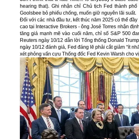
hearing that). Ghi nhận chỉ Chủ tịch Fed thành ph
Goolsbee bỏ phiếu chống, muốn giữ nguyên lãi suất.
Đối với các nhà đầu tư, kết thúc năm 2025 có thể đầy
cao tại Interactive Brokers - ông José Torres nhận địn
tăng giá mạnh mẽ vào cuối năm, chỉ số S&P 500 đan
Reuters ngày 10/12 dẫn lời Tổng thống Donald Trump 
ngày 10/12 đánh giá, Fed đáng lẽ phải cắt giảm “ít nh
xét phỏng vấn cựu Thống đốc Fed Kevin Warsh cho vị t