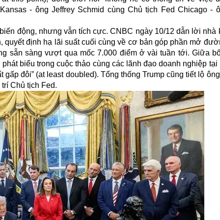
ố Kansas - ông Jeffrey Schmid cùng Chủ tịch Fed Chicago - 
 biến động, nhưng vẫn tích cực. CNBC ngày 10/12 dẫn lời nhà 
h, quyết định
hạ lãi suất
cuối cùng về cơ bản góp phần mở đườ
g sẵn sàng vượt qua mốc 7.000 điểm ở vài tuần tới. Giữa bố
phát biểu trong cuộc thảo cùng các lãnh đạo doanh nghiệp tại
ất gấp đôi” (at least doubled). Tổng thống Trump cũng tiết lộ ô
rí Chủ tịch Fed.