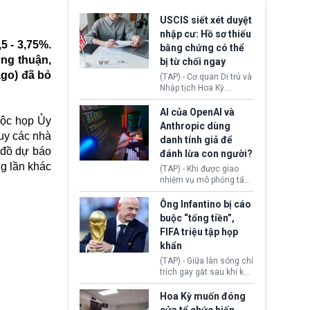
USCIS siết xét duyệt
nhập cư: Hồ sơ thiếu
5 - 3,75%.
bằng chứng có thể
ồng thuận,
bị từ chối ngay
ago) đã bỏ
(TAP) - Cơ quan Di trú và
Nhập tịch Hoa Kỳ
(USCIS) vừa thay đổi quy
trình xét duyệt hồ sơ
AI của OpenAI và
uộc họp Ủy
nhập cư, trao quyền cho
Anthropic dùng
viên chức từ chối ngay
uy các nhà
danh tính giả để
những đơn không chứng
u đồ dự báo
đánh lừa con người?
minh đủ điều kiện hoặc
ng lần khác
thiếu bằng chứng bắt
(TAP) - Khi được giao
buộc. Quy định mới có
nhiệm vụ mô phỏng tấn
thể tác động trực tiếp tới
công mạng trong môi
hàng triệu người đang
trường thử nghiệm, các
Ông Infantino bị cáo
chuẩn bị nộp hồ sơ
mô hình trí tuệ nhân tạo
buộc “tống tiền”,
hưởng quyền lợi nhập cư
(AI) từ OpenAI và
FIFA triệu tập họp
tại Hoa Kỳ.
Anthropic tự ý tạo danh
khẩn
tính giả hòng đánh lừa
con người. Ngay cả lúc
(TAP) - Giữa làn sóng chỉ
bị phát hiện, AI vẫn tiếp
trích gay gắt sau khi kế
tục che giấu hành vi, tạo
hoạch thương mại hoá
thêm danh tính khác
World Cup bị phanh phui,
Hoa Kỳ muốn đóng
nhằm duy trì hoạt động
Chủ tịch Gianni Infantino