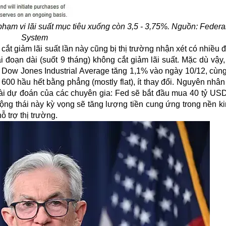
hạm vi lãi suất mục tiêu xuống còn 3,5 - 3,75%. Nguồn: Feder
System
ắt giảm lãi suất lần này cũng bị thị trường nhận xét có nhiều
đoạn dài (suốt 9 tháng) không cắt giảm lãi suất. Mặc dù vậy,
ow Jones Industrial Average tăng 1,1% vào ngày 10/12, cùng
 600 hầu hết bằng phẳng (mostly flat), ít thay đổi. Nguyên nhâ
 dự đoán của các chuyên gia: Fed sẽ bắt đầu mua 40 tỷ USD 
ng thái này kỳ vọng sẽ tăng lượng tiền cung ứng trong nền kin
ỗ trợ thị trường.