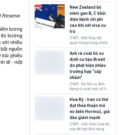
hồi tháng 2 bởi Tòa án
thu hồi thị thực (visa)
Tối cao Hoa Kỳ
của bà Maria Luiza
New Zealand bỏ
(SCOTUS) khi tuyên bố,
Ribeiro Viotti - Đại sứ
viêm gan B, C khỏi
al Reserve
việc áp thuế diện rộng là
Brazil tại Washington.
diện bệnh chi phí
hoàn toàn bất hợp pháp.
Động thái trên diễn ra
cao khi xét visa cư
trong bối cảnh tranh
 điểm tương
chấp ngoại giao giữa
trú
 thị trường
chính quyền Tổng thống
(TAP) - Một thay đổi
Donald Trump và chính
 với nhiều
quan trọng trong chính
phủ cánh tả Tổng thống
sách nhập cư của New
n bắt nguồn
Brazil Luiz Inácio Lula
Zealand đang mở ra
Anh rà soát hồ sơ
da Silva đang leo thang
trái phiếu
thêm cơ hội cho nhiều
định cư hậu Brexit
gay gắt.
h tế - một
người muốn định cư. Từ
do phát hiện nhiều
nay, người mắc viêm
trường hợp “cấp
gan B hoặc viêm gan C
sẽ không còn bị mặc
nhầm”
định không đáp ứng tiêu
(TAP) - Bộ Nội vụ Anh
chuẩn sức khỏe chỉ vì
đang rà soát một số hồ
chi phí điều trị khi nộp hồ
sơ thuộc Chương trình
sơ xin visa cư trú.
Định cư EU (EU
Hoa Kỳ - Iran có thể
Settlement Scheme -
đạt thỏa thuận mở
EUSS) sau khi xác định
eo biển Hormuz, giá
có trường hợp được cấp
dầu giảm mạnh
quy chế cư trú hậu
Brexit “do nhầm lẫn”.
(TAP) - Giới chức Hoa Kỳ
Động thái này làm dấy
vừa để ngỏ khả năng
lên lo ngại về việc thực
sớm đạt thỏa thuận với