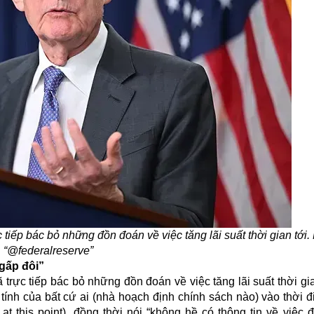
tiếp bác bỏ những đồn đoán về việc tăng lãi suất thời gian tới
“@federalreserve”
 gấp đôi”
rực tiếp bác bỏ những đồn đoán về việc tăng lãi suất thời gi
 tính của bất cứ ai (nhà hoạch định chính sách nào) vào thời đ
 at this point), đồng thời nói “không hề có thông tin về việc đ