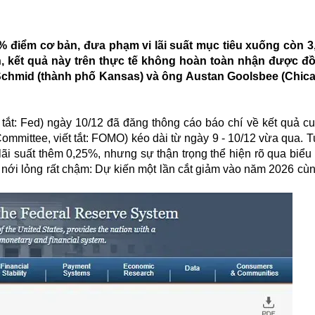
% điểm cơ bản, đưa phạm vi lãi suất mục tiêu xuống còn 3,
, kết quả này trên thực tế không hoàn toàn nhận được đ
y Schmid (thành phố Kansas) và ông Austan Goolsbee (Chic
 tắt: Fed) ngày 10/12 đã đăng thông cáo báo chí về kết quả c
mmittee, viết tắt: FOMO) kéo dài từ ngày 9 - 10/12 vừa qua. T
lãi suất thêm 0,25%, nhưng sự thận trọng thể hiện rõ qua biể
rình nới lỏng rất chậm: Dự kiến một lần cắt giảm vào năm 2026 cù