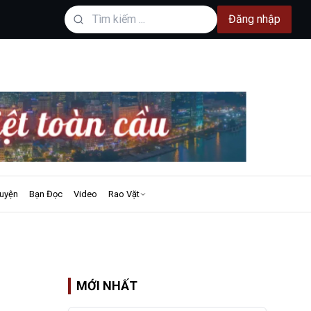
Đăng nhập
uyện
Bạn Đọc
Video
Rao Vặt
MỚI NHẤT