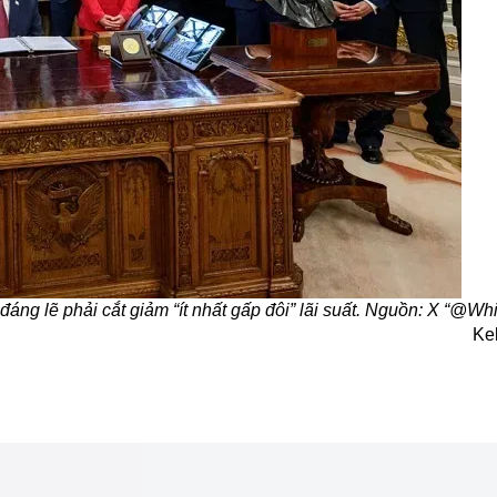
áng lẽ phải cắt giảm “ít nhất gấp đôi” lãi suất. Nguồn: X “@W
Ke