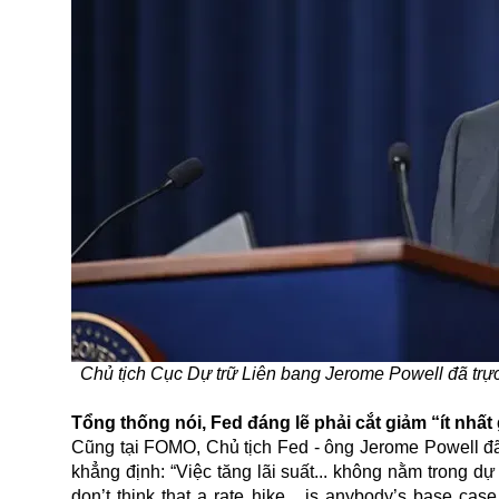
Chủ tịch Cục Dự trữ Liên bang Jerome Powell đã trực 
Tổng thống nói, Fed đáng lẽ phải cắt giảm “ít nhất
Cũng tại FOMO, Chủ tịch Fed - ông Jerome Powell đã t
khẳng định: “Việc tăng lãi suất... không nằm trong dự
don’t think that a rate hike... is anybody’s base case