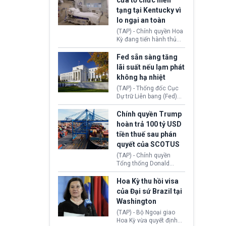
cửa tổ chức hiến
tiếp tục đối mặt cáo
tạng tại Kentucky vì
buộc dùng sức ép tài
lo ngại an toàn
chính để đổi lấy sự ủng
chính trị từ Liên đoàn
(TAP) - Chính quyền Hoa
Bóng đá Jordan. Trước
Kỳ đang tiến hành thủ
áp lực dồn dập, FIFA phải
tục thu hồi chứng nhận
tổ chức cuộc họp khẩn ở
hoạt động của tổ chức
Fed sẵn sàng tăng
Morocco.
hiến tạng Network for
lãi suất nếu lạm phát
Hope (bang Kentucky).
không hạ nhiệt
Nguyên nhân vì đơn vị
này bị cáo buộc có nhiều
(TAP) - Thống đốc Cục
sai sót nghiêm trọng, vi
Dự trữ Liên bang (Fed)
phạm quy định về an
Lisa Cook nói sẽ ủng hộ
toàn y tế.
tăng lãi suất nếu lạm
Chính quyền Trump
phát ở Hoa Kỳ không tiếp
hoàn trả 100 tỷ USD
tục giảm trong thời gian
tiền thuế sau phán
tới.
quyết của SCOTUS
(TAP) - Chính quyền
Tổng thống Donald
Trump đã hoàn trả
khoảng 100 tỷ USD thuế
Hoa Kỳ thu hồi visa
quan từng thu theo Đạo
của Đại sứ Brazil tại
luật Quyền hạn Kinh tế
Washington
Khẩn cấp Quốc tế
(IEEPA). Động thái này
(TAP) - Bộ Ngoại giao
diễn ra sau phán quyết
Hoa Kỳ vừa quyết định