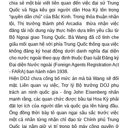
chia sẻ một bài viết liên quan đến việc đại sứ Trung
Quốc và Nga kêu gọi người dân
Hoa Kỳ
tôn trọng
“quyền dân chủ” của Bắc Kinh. Trong thỏa thuận nhận
tội, Thị trưởng thành phố Arcadia thừa nhận việc
đăng tải nội dung này thực hiện dựa trên yêu cầu từ
Bộ Ngoại giao Trung Quốc. Bà Wang đã cố tình che
giấu mối quan hệ với phía Trung Quốc thông qua việc
không đăng ký hoạt động dưới danh nghĩa đại diện
cho nước ngoài theo quy định thuộc Đạo luật Đăng ký
Đại diện Nước ngoài (Foreign Agents Registration Act
- FARA) ban hành năm 1938.
Hiện DOJ chưa công bố mức án mà bà Wang sẽ đối
mặt. Liên quan vụ việc, Trợ lý Bộ trưởng DOJ phụ
trách an ninh quốc gia - ông John Eisenberg nhấn
mạnh rằng, các quan chức được bầu tại Hoa Kỳ phải
đặt lợi ích của người dân và quốc gia lên hàng đầu.
Ông đồng thời bày tỏ quan ngại sâu sắc trước việc
một cá nhân từng nhận chỉ đạo từ Chính phủ Trung
Quốc lại nắm giữ vị trí trong bộ máy công quyền ở