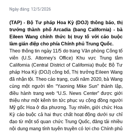
Ngày đăng:
12/5/2026
(TAP) - Bộ Tư pháp Hoa Kỳ (DOJ) thông báo, thị
trưởng thành phố Arcadia (bang California) - bà
Eileen Wang chính thức bị truy tố với cáo buộc
làm gián điệp cho phía Chính phủ Trung Quốc.
Theo thông tin ngày 11/5 do trang Văn phòng Công tố
viên (U.S. Attorney's Office) Khu vực Trung tâm
California (Central District of California) thuộc Bộ Tư
pháp Hoa Kỳ (DOJ) công bố, Thị trưởng Eileen Wang
đã nhận tội. Theo cáo trạng, cuối năm 2020, bà Wang
cùng một người tên “Yaoning Mike Sun” thành lập,
điều hành trang web “U.S. News Center” được giới
thiệu như một kênh tin tức phục vụ cộng đồng người
Mỹ gốc Hoa ở địa phương. Tuy nhiên, giới chức Hoa
Kỳ cáo buộc cả hai thực chất hoạt động dưới sự chỉ
đạo từ một số quan chức Trung Quốc, đăng tải nhiều
nội dung mang tính tuyên truyền có lợi cho Chính phủ