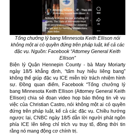
Tổng chưởng lý bang Minnesota Keith Ellison nói
không một ai có quyền đứng trên pháp luật, kể cả các
đặc vụ. Nguồn: Facebook “Attorney General Keith
Ellison”
Biện lý Quận Hennepin County - bà Mary Moriarty
ngày 18/5 khẳng định, “tấm huy hiệu liêng bang”
không thể giúp
đặc vụ ICE
miễn trừ trách nhiệm hình
sự. Đồng quan điểm, Facebook “Tổng chưởng lý
bang Minnesota Keith Ellison (Attorney General Keith
Ellison) chia sẻ đoạn video họp báo thông tin về vụ
việc của Christian Castro, nói không một ai có quyền
đứng trên pháp luật, kể cả các đặc vụ. Chiều hướng
ngược lại, CNBC ngày 18/5 dẫn lời người phát ngôn
phía ICE lên tiếng chỉ trích vụ truy tố, đồng thời tin
rằng nó mang động cơ chính trị.