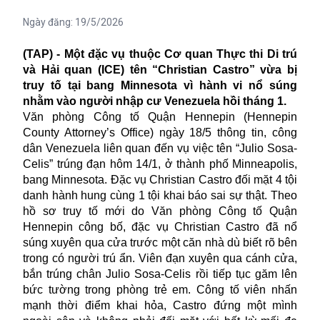
Ngày đăng:
19/5/2026
(TAP) - Một đặc vụ thuộc Cơ quan Thực thi Di trú
và Hải quan (ICE) tên “Christian Castro” vừa bị
truy tố tại bang Minnesota vì hành vi nổ súng
nhằm vào người nhập cư Venezuela hồi tháng 1.
Văn phòng Công tố Quận Hennepin (Hennepin
County Attorney’s Office) ngày 18/5 thông tin, công
dân Venezuela liên quan đến vụ việc tên “Julio Sosa-
Celis” trúng đạn hôm 14/1, ở thành phố Minneapolis,
bang Minnesota. Đặc vụ Christian Castro đối mặt 4 tội
danh hành hung cùng 1 tội khai báo sai sự thật. Theo
hồ sơ truy tố mới do Văn phòng Công tố Quận
Hennepin công bố, đặc vụ Christian Castro đã nổ
súng xuyên qua cửa trước một căn nhà dù biết rõ bên
trong có người trú ẩn. Viên đạn xuyên qua cánh cửa,
bắn trúng chân Julio Sosa-Celis rồi tiếp tục găm lên
bức tường trong phòng trẻ em. Công tố viên nhấn
mạnh thời điểm khai hỏa, Castro đứng một mình