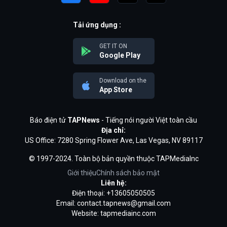
Tải ứng dụng :
GET IT ON
Google Play
Download on the
App Store
Báo điện tử
TAPNews
- Tiếng nói người Việt toàn cầu
Địa chỉ:
US Office: 7280 Spring Flower Ave, Las Vegas, NV 89117
© 1997-2024. Toàn bộ bản quyền thuộc TAPMediaInc
Giới thiệu
Chính sách bảo mật
Liên hệ:
Điện thoại: +13605050505
Email:
contact.tapnews@gmail.com
Website: tapmediainc.com