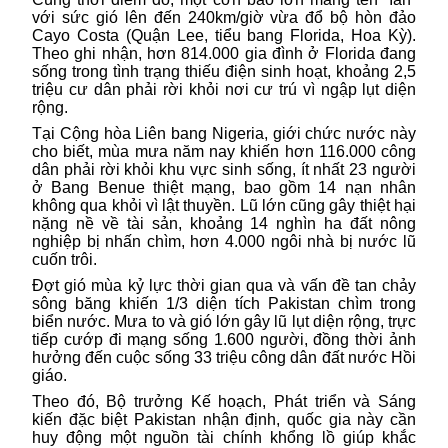
với sức gió lên đến 240km/giờ vừa đổ bộ hòn đảo
Cayo Costa (Quận Lee, tiểu bang Florida, Hoa Kỳ).
Theo ghi nhận, hơn 814.000 gia đình ở Florida đang
sống trong tình trạng thiếu điện sinh hoạt, khoảng 2,5
triệu cư dân phải rời khỏi nơi cư trú vì ngập lụt diện
rộng.
Tại Cộng hòa Liên bang Nigeria, giới chức nước này
cho biết, mùa mưa năm nay khiến hơn 116.000 công
dân phải rời khỏi khu vực sinh sống, ít nhất 23 người
ở Bang Benue thiệt mạng, bao gồm 14 nạn nhân
không qua khỏi vì lật thuyền.
Lũ
lớn cũng gây thiệt hại
nặng nề về tài sản, khoảng 14 nghìn ha đất nông
nghiệp bị nhấn chìm, hơn 4.000 ngôi nhà bị nước lũ
cuốn trôi.
Đợt gió mùa kỷ lực thời gian qua và vấn đề tan chảy
sông băng khiến 1/3 diện tích Pakistan chìm trong
biển nước. Mưa to và gió lớn gây lũ lụt diện rộng, trực
tiếp cướp đi mạng sống 1.600 người, đồng thời ảnh
hưởng đến cuộc sống 33 triệu công dân đất nước Hồi
giáo.
Theo đó, Bộ trưởng Kế hoạch, Phát triển và Sáng
kiến đặc biệt Pakistan nhận định, quốc gia này cần
huy động một nguồn tài chính khổng lồ giúp khắc