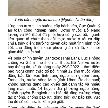
Toàn cảnh n
gập lụt tại Lào (Nguồn: Nhân dân)
Ứng phó trước tình huống cấp bách trên, Cục Quản lý
an toàn công nghiệp năng lượng thuộc Bộ Năng
lượng và Mỏ (Lào) đã phối hợp cùng các bộ, ngành
liên quan tổ chức theo dõi mực nước ở tất cả đập
chứa thủy điện; thường xuyên cập nhật tình hình thời
tiết; chủ động triển khai phương án xả lũ, kịp thời
giảm thiểu thiệt hại.
Về phía chính quyền Bangkok (Thái Lan), Cục Phòng
chống và Giảm nhẹ thiên tai thuộc Bộ Nội vụ nước
này thông tin, kể từ sáng ngày 29/9/2022 – thời điểm
bão Noru chính thức đổ bộ, ít nhất 12 tỉnh thuộc vùng
đông bắc lâm vào tình trạng ngập lụt nghiêm trọng.
Trong đó, nước sông Mun (tỉnh Ubon Ratchathani)
không ngừng dâng cao khiến đất canh tác và nhiều
làng mạc thuộc 14 huyện địa phương ngập nặng.
Chính quyền Bangkok cho biết đã tăng cường công
tác phòng, chống bão lụt, đồng thời dự báo khu vực
thủ đô sẽ có mưa to kèm gió giật.
Cùng thời điểm đó, một cơn bão lớn mang tên “Ian”