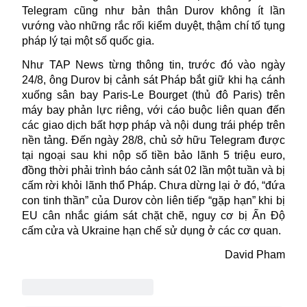
Telegram cũng như bản thân
Durov
không ít lần
vướng vào những rắc rối kiểm duyệt, thậm chí tố tụng
pháp lý tại một số quốc gia.
Như TAP News từng thông tin, trước đó vào ngày
24/8, ông Durov bị cảnh sát Pháp bắt giữ khi hạ cánh
xuống sân bay Paris-Le Bourget (thủ đô Paris) trên
máy bay phản lực riêng, với cáo buộc liên quan đến
các giao dịch bất hợp pháp và nội dung trái phép trên
nền tảng. Đến ngày 28/8, chủ sở hữu Telegram được
tại ngoại sau khi nộp số tiền bảo lãnh 5 triệu euro,
đồng thời phải trình báo cảnh sát 02 lần một tuần và bị
cấm rời khỏi lãnh thổ Pháp. Chưa dừng lại ở đó, “đứa
con tinh thần” của Durov còn liên tiếp “gặp hạn” khi bị
EU cân nhắc giám sát chặt chẽ, nguy cơ bị Ấn Độ
cấm cửa và Ukraine hạn chế sử dụng ở các cơ quan.
David Pham