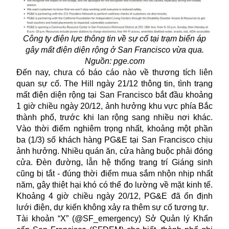
Công ty điện lực thông tin về sự cố tại trạm biến áp
gây mất điện diện rộng ở San Francisco vừa qua.
Nguồn: pge.com
Đến nay, chưa có báo cáo nào về thương tích liên
quan sự cố. The Hill ngày 21/12 thông tin, tình trạng
mất điện diện rộng tại San Francisco bắt đầu khoảng
1 giờ chiều ngày 20/12, ảnh hưởng khu vực phía Bắc
thành phố, trước khi lan rộng sang nhiều nơi khác.
Vào thời điểm nghiêm trọng nhất, khoảng một phần
ba (1/3) số khách hàng PG&E tại San Francisco chịu
ảnh hưởng. Nhiều quán ăn, cửa hàng buộc phải đóng
cửa. Đèn đường, lẫn hệ thống trang trí Giáng sinh
cũng bị tắt - đúng thời điểm mua sắm nhộn nhịp nhất
năm, gây thiệt hại khó có thể đo lường về mặt kinh tế.
Khoảng 4 giờ chiều ngày 20/12, PG&E đã ổn định
lưới điện, dự kiến không xảy ra thêm sự cố tương tự.
Tài khoản “X” (@SF_emergency) Sở Quản lý Khẩn