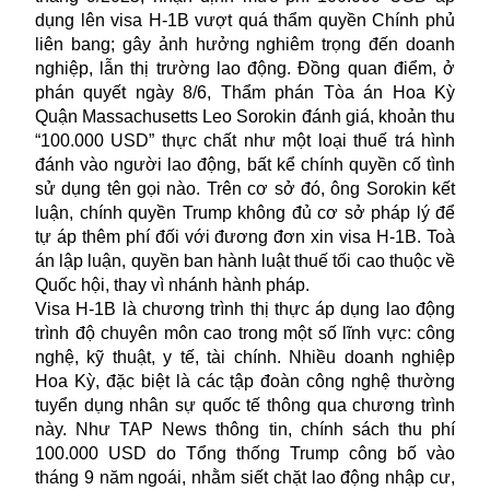
dụng lên visa H-1B vượt quá thẩm quyền Chính phủ
liên bang; gây ảnh hưởng nghiêm trọng đến doanh
nghiệp, lẫn thị trường lao động. Đồng quan điểm, ở
phán quyết ngày 8/6, Thẩm phán Tòa án Hoa Kỳ
Quận Massachusetts Leo Sorokin đánh giá, khoản thu
“100.000 USD”
thực chất như một loại thuế trá hình
đánh vào người lao động, bất kể chính quyền cố tình
sử dụng tên gọi nào. Trên cơ sở đó, ông Sorokin kết
luận, chính quyền Trump không đủ cơ sở pháp lý để
tự áp thêm phí đối với đương đơn xin visa H-1B. Toà
án lập luận, quyền ban hành luật thuế tối cao thuộc về
Quốc hội, thay vì nhánh hành pháp.
Visa H-1B là chương trình thị thực áp dụng lao động
trình độ chuyên môn cao trong một số lĩnh vực: công
nghệ, kỹ thuật, y tế, tài chính. Nhiều doanh nghiệp
Hoa Kỳ, đặc biệt là các tập đoàn công nghệ thường
tuyển dụng nhân sự quốc tế thông qua chương trình
này. Như TAP News thông tin, chính sách thu phí
100.000 USD do Tổng thống Trump công bố vào
tháng 9 năm ngoái, nhằm siết chặt lao động nhập cư,