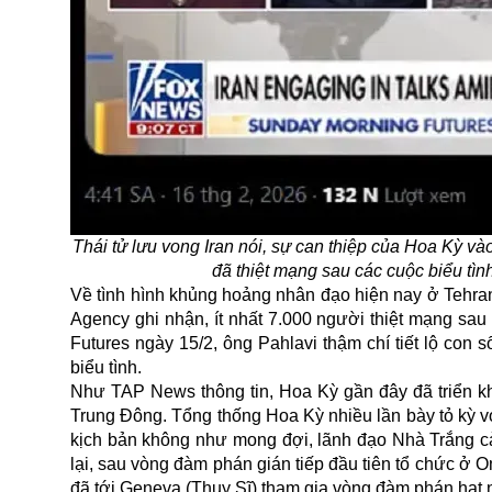
Thái tử lưu vong Iran nói, sự can thiệp của Hoa Kỳ v
đã thiệt mạng sau các cuộc biểu t
Về tình hình khủng hoảng nhân đạo hiện nay ở Tehran,
Agency ghi nhận, ít nhất 7.000 người thiệt mạng sau 
Futures ngày 15/2, ông Pahlavi thậm chí tiết lộ con 
biểu tình.
Như TAP News thông tin, Hoa Kỳ gần đây đã triển kha
Trung Đông. Tổng thống Hoa Kỳ nhiều lần bày tỏ kỳ 
kịch bản không như mong đợi, lãnh đạo Nhà Trắng cả
lại, sau vòng đàm phán gián tiếp đầu tiên tổ chức ở 
đã tới Geneva (Thụy Sĩ) tham gia vòng đàm phán hạt 