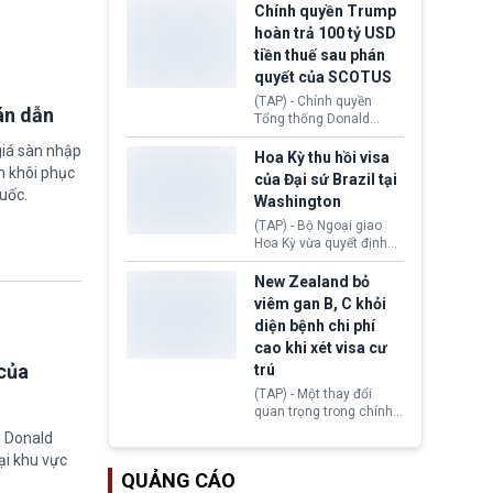
toàn y tế.
tăng lãi suất nếu lạm
Chính quyền Trump
phát ở Hoa Kỳ không tiếp
hoàn trả 100 tỷ USD
tục giảm trong thời gian
tiền thuế sau phán
tới.
quyết của SCOTUS
(TAP) - Chính quyền
án dẫn
Tổng thống Donald
Trump đã hoàn trả
giá sàn nhập
khoảng 100 tỷ USD thuế
Hoa Kỳ thu hồi visa
m khôi phục
quan từng thu theo Đạo
của Đại sứ Brazil tại
luật Quyền hạn Kinh tế
uốc.
Washington
Khẩn cấp Quốc tế
(IEEPA). Động thái này
(TAP) - Bộ Ngoại giao
diễn ra sau phán quyết
Hoa Kỳ vừa quyết định
hồi tháng 2 bởi Tòa án
thu hồi thị thực (visa)
Tối cao Hoa Kỳ
của bà Maria Luiza
New Zealand bỏ
(SCOTUS) khi tuyên bố,
Ribeiro Viotti - Đại sứ
viêm gan B, C khỏi
việc áp thuế diện rộng là
Brazil tại Washington.
diện bệnh chi phí
hoàn toàn bất hợp pháp.
Động thái trên diễn ra
cao khi xét visa cư
trong bối cảnh tranh
chấp ngoại giao giữa
của
trú
chính quyền Tổng thống
(TAP) - Một thay đổi
Donald Trump và chính
quan trọng trong chính
phủ cánh tả Tổng thống
sách nhập cư của New
g Donald
Brazil Luiz Inácio Lula
Zealand đang mở ra
da Silva đang leo thang
ại khu vực
thêm cơ hội cho nhiều
gay gắt.
QUẢNG CÁO
người muốn định cư. Từ