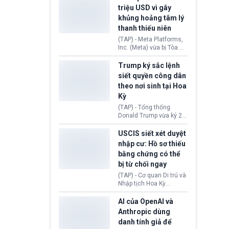
cùng lệnh cấm công
khẳng định chưa có bất
triệu USD vì gây
nghệ gần đây từ phía
kỳ thỏa thuận nào.
khủng hoảng tâm lý
Washington.
Tehran cho rằng, Hoa Kỳ
thanh thiếu niên
chỉ đang dàn dựng “màn
kịch ngoại giao” để xoa
(TAP) - Meta Platforms,
dịu căng thẳng.
Inc. (Meta) vừa bị Tòa án
bang New Mexico yêu
cầu đóng góp 567 triệu
Trump ký sắc lệnh
USD vào một quỹ khắc
siết quyền công dân
phục hậu quả. Quyết
theo nơi sinh tại Hoa
định này diễn ra sau khi
Kỳ
toà xác định, những nền
tảng mạng xã hội
(TAP) - Tổng thống
(Facebook, Instagram)
Donald Trump vừa ký 2
thuộc công ty gây ra
sắc lệnh hành pháp mới
cuộc khủng hoảng sức
nhằm siết chặt chính
USCIS siết xét duyệt
khỏe tâm thần ở thanh
sách quyền công dân
nhập cư: Hồ sơ thiếu
thiếu niên.
theo nơi sinh. Động thái
bằng chứng có thể
diễn ra sau khi Tòa án
bị từ chối ngay
Tối cao Hoa Kỳ
(SCOTUS) hôm 30/7
(TAP) - Cơ quan Di trú và
tuyên bố bác bỏ, ngăn
Nhập tịch Hoa Kỳ
chính quyền thực hiện
(USCIS) vừa thay đổi quy
chính sách này.
trình xét duyệt hồ sơ
AI của OpenAI và
nhập cư, trao quyền cho
Anthropic dùng
viên chức từ chối ngay
danh tính giả để
những đơn không chứng