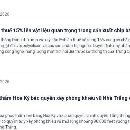
/2026
 thuế 15% lên vật liệu quan trọng trong sản xuất chip b
 thống Donald Trump vừa ký sắc lệnh áp thuế bổ sung 15% cùng cơ chế 
ngặt đối với polysilicon và các sản phẩm hạ nguồn. Quyết định này nhằ
g công nghệ, năng lượng mặt trời nội địa trước sự thống trị của Trung Q
/2026
thẩm Hoa Kỳ bác quyền xây phòng khiêu vũ Nhà Trắng 
tòa phúc thẩm liên bang Hoa Kỳ vừa phán quyết, chính quyền Tổng thốn
có quyền tự ý xây phòng khiêu vũ mới rộng khoảng 90.000 feet vuông t
hà Trắng.