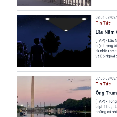
08:01 08/08
Tin Tức
Lầu Năm G
(TAP) - Lầu 
hiện tượng b
từ nhiều cơ 
và Bộ Ngoại 
07:05 08/08
Tin Tức
Ông Trump
(TAP) - Tổng
bị phá hoại.
những cá nhâ