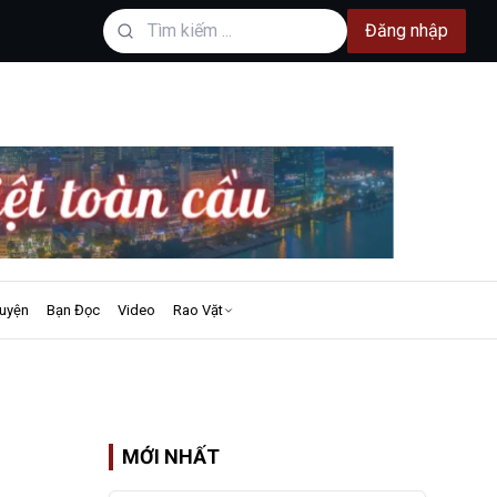
Đăng nhập
uyện
Bạn Đọc
Video
Rao Vặt
MỚI NHẤT