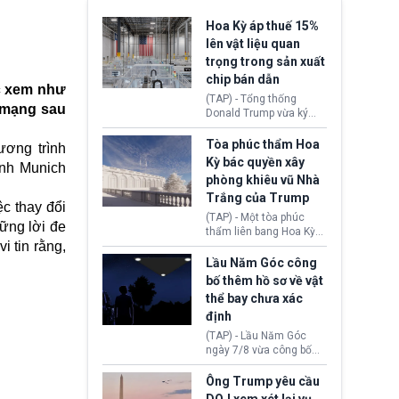
Hoa Kỳ áp thuế 15%
lên vật liệu quan
trọng trong sản xuất
chip bán dẫn
ợc xem như
(TAP) - Tổng thống
t mạng sau
Donald Trump vừa ký
sắc lệnh áp thuế bổ
sung 15% cùng cơ chế
Tòa phúc thẩm Hoa
ương trình
giá sàn nhập khẩu
Kỳ bác quyền xây
inh Munich
nghiêm ngặt đối với
phòng khiêu vũ Nhà
polysilicon và các sản
Trắng của Trump
phẩm hạ nguồn. Quyết
ệc thay đổi
định này nhằm khôi
(TAP) - Một tòa phúc
hững lời đe
phục chuỗi cung ứng
thẩm liên bang Hoa Kỳ
công nghệ, năng lượng
 tin rằng,
vừa phán quyết, chính
mặt trời nội địa trước sự
quyền Tổng thống
Lầu Năm Góc công
thống trị của Trung
Donald Trump không có
bố thêm hồ sơ về vật
Quốc.
quyền tự ý xây phòng
thể bay chưa xác
khiêu vũ mới rộng
định
khoảng 90.000 feet
vuông tại khu vực Cánh
(TAP) - Lầu Năm Góc
Đông Nhà Trắng.
ngày 7/8 vừa công bố
thêm 41 hồ sơ liên quan
đến UFO hay còn được
Ông Trump yêu cầu
gọi là hiện tượng bất