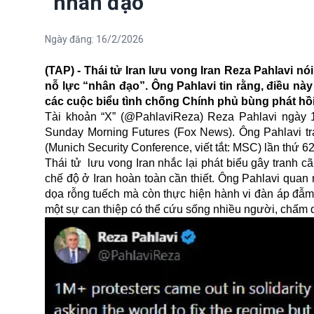
“nhân đạo”
Ngày đăng:
16/2/2026
(TAP) - Thái tử Iran lưu vong Iran Reza Pahlavi n
nỗ lực “nhân đạo”. Ông Pahlavi tin rằng, điều này
các cuộc biểu tình chống Chính phủ bùng phát hồi
Tài khoản “X” (@PahlaviReza) Reza Pahlavi ngày 1
Sunday Morning Futures (Fox News). Ông Pahlavi tr
(Munich Security Conference, viết tắt: MSC) lần thứ 62
Thái tử lưu vong Iran nhắc lại phát biểu gây tranh c
chế độ ở Iran hoàn toàn cần thiết. Ông Pahlavi quan 
dọa rỗng tuếch mà còn thực hiện hành vi đàn áp đẫm 
một sự can thiệp có thể cứu sống nhiều người, chấm 