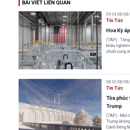
BÀI VIẾT LIÊN QUAN
09:54 08/08
Tin Tức
Hoa Kỳ áp
(TAP) - Tổng
khẩu nghiêm 
chuỗi cung ứn
08:50 08/08
Tin Tức
Tòa phúc 
Trump
(TAP) - Một 
Trump không 
Cánh Đông N