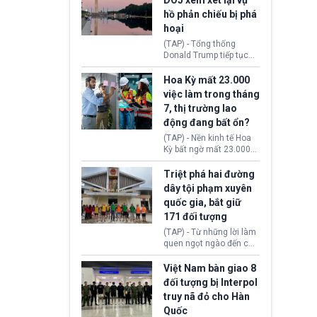
DOJ xem xét lại vụ
thường chưa xác định
hồ phản chiếu bị phá
(UAP). Những tài liệu này
hoại
bao gồm hình ảnh,
video, báo cáo từ nhiều
(TAP) - Tổng thống
cơ quan khác nhau như
Donald Trump tiếp tục
Cục Điều tra Liên bang
cho rằng, hồ phản chiếu
(FBI), Cơ quan Tình báo
trước Đài tưởng niệm
Hoa Kỳ mất 23.000
Trung ương (CIA) và Bộ
Lincoln bị phá hoại. Lãnh
việc làm trong tháng
Ngoại giao (DOS).
đạo Nhà Trắng yêu cầu
7, thị trường lao
Bộ Tư pháp (DOJ) xem
động đang bất ổn?
xét lại quyết định hủy
truy tố những cá nhân bị
(TAP) - Nền kinh tế Hoa
nghi ngờ làm hư hại
Kỳ bất ngờ mất 23.000
công trình.
việc làm vào tháng 7,
cho thấy thị trường lao
Triệt phá hai đường
động có dấu hiệu suy
dây tội phạm xuyên
yếu sau thời gian duy trì
quốc gia, bắt giữ
tương đối ổn định suốt
171 đối tượng
nửa năm 2026.
(TAP) - Từ những lời làm
quen ngọt ngào đến các
“sàn vàng ảo”, bất động
sản trực tuyến cùng
Việt Nam bàn giao 8
đường dây đánh bạc quy
đối tượng bị Interpol
mô lớn, hai tổ chức tội
truy nã đỏ cho Hàn
phạm xuyên quốc gia đã
Quốc
dựng lên mạng lưới hoạt