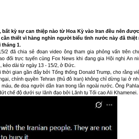
ói, bất kỳ sự can thiệp nào từ Hoa Kỳ vào Iran đều nên đư
 cần thiết vì hàng nghìn người biểu tình nước này đã thiệ
 tháng 1.
5/2 đã chia sẻ đoạn video ông tham gia phỏng vấn trên ch
ao đổi trực tuyến cùng Fox News khi đang gia Hội nghị An n
, kéo dài từ ngày 13 - 15/2, ở Đức.
ãi thời gian gần đây bởi Tổng thống Donald Trump, cho rằng vi
ngại, chính quyền Tehran (thủ đô Iran) không chỉ dừng lại ở n
máu, đe doạ người dân Iran trong lẫn ngoài nước. Ông Pahlavi
dứt chế độ dưới sự lãnh đạo bởi Lãnh tụ Tối cao Ali Khamenei.