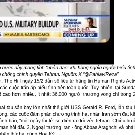
ào nước này mang tính “nhân đạo” khi hàng nghìn người biểu tìn
ình chống chính quyền Tehran. Nguồn: X “@PahlaviReza”
 The Hill ngày 15/2 dẫn số liệu từ hãng tin Human Rights Act
các cuộc trấn áp biểu tình trên toàn quốc. Tuy nhiên, tại Sun
số cao hơn nhiều, ít nhất 36.000 người thương vong chỉ trong
i tàu sân bay lớn nhất thế giới USS Gerald R. Ford, lẫn tàu h
vọng, các cuộc
đàm phán
chương trình hạt nhân Iran sớm đạt kế
nh báo, “một ngày tồi tệ” sẽ diễn ra đối với Tehran. Chiều h
Oman hồi đầu 2, Ngoại trưởng Iran - ông Abbas Araghchi và phá
nhân thứ hai cùng Hoa Kỳ.