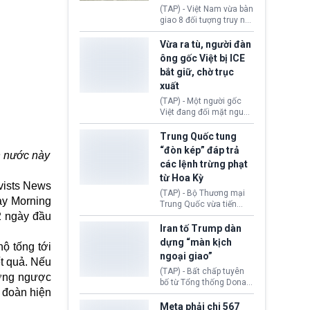
động tại Việt Nam và
(TAP) - Việt Nam vừa bàn
Lào, lôi kéo hàng nghìn
giao 8 đối tượng truy nã
người tham gia, luân
đỏ Interpol cho lực lượng
chuyển dòng tiền qua
chức năng Hàn Quốc.
Vừa ra tù, người đàn
nhiều lớp tài khoản. Sau
Nhóm này bị xác định
ông gốc Việt bị ICE
hơn 2 tuần phối hợp truy
lừa đảo 619 nạn nhân,
bắt giữ, chờ trục
xét, lực lượng chức năng
chiếm đoạt hơn 17,7 tỷ
hai nước đã bắt giữ 171
xuất
KRW.
đối tượng.
(TAP) - Một người gốc
Việt đang đối mặt nguy
cơ bị trục xuất khỏi Hoa
Kỳ sau khi đã chấp hành
Trung Quốc tung
xong bản án liên quan
“đòn kép” đáp trả
h nước này
đến tội ác từ hơn 30
các lệnh trừng phạt
năm trước tại California.
từ Hoa Kỳ
ivists News
(TAP) - Bộ Thương mại
day Morning
Trung Quốc vừa tiến
 2 ngày đầu
hành áp đặt lệnh trừng
phạt lên hàng loạt thực
Iran tố Trump dàn
thể và siết chặt kiểm
dựng “màn kịch
ộ tống tới
soát xuất khẩu máy bay
ngoại giao”
không người lái (UAV)
t quả. Nếu
sang Hoa Kỳ. Động thái
(TAP) - Bất chấp tuyên
ướng ngược
này nhằm đáp trả các
bố từ Tổng thống Donald
i đoàn hiện
biện pháp hạn chế
Trump về tiến trình đàm
thương mại, áp thuế mới
phán hòa bình, Iran
Meta phải chi 567