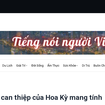
Du Lịch
Giải Trí
Đời Sống
Ẩm Thực
Sức Khỏe
Di Trú
Buôn Ch
ự can thiệp của Hoa Kỳ mang tính