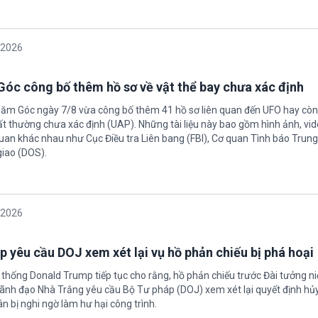
/2026
óc công bố thêm hồ sơ về vật thể bay chưa xác định
Năm Góc ngày 7/8 vừa công bố thêm 41 hồ sơ liên quan đến UFO hay còn 
ất thường chưa xác định (UAP). Những tài liệu này bao gồm hình ảnh, vid
quan khác nhau như Cục Điều tra Liên bang (FBI), Cơ quan Tình báo Trun
giao (DOS).
/2026
 yêu cầu DOJ xem xét lại vụ hồ phản chiếu bị phá hoại
 thống Donald Trump tiếp tục cho rằng, hồ phản chiếu trước Đài tưởng n
 Lãnh đạo Nhà Trắng yêu cầu Bộ Tư pháp (DOJ) xem xét lại quyết định hủy
n bị nghi ngờ làm hư hại công trình.