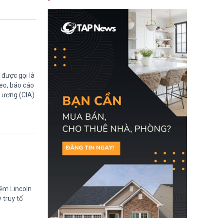
nay, người mắc viêm
gan B hoặc viêm gan C
sẽ không còn bị mặc
định không đáp ứng tiêu
chuẩn sức khỏe chỉ vì
chi phí điều trị khi nộp hồ
sơ xin visa cư trú.
được gọi là
eo, báo cáo
g ương (CIA)
iệm Lincoln
 truy tố