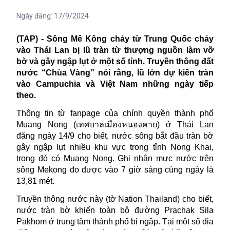
Ngày đăng:
17/9/2024
(TAP) - Sông Mê Kông chảy từ Trung Quốc chảy
vào Thái Lan bị lũ tràn từ thượng nguồn làm vỡ
bờ và gây ngập lụt ở một số tỉnh. Truyền thông đất
nước “Chùa Vàng” nói rằng, lũ lớn dự kiến tràn
vào Campuchia và Việt Nam những ngày tiếp
theo.
Thông tin từ fanpage của chính quyền thành phố
Muang Nong (
เทศบาลเมืองหนองคาย
) ở Thái Lan
đăng ngày 14/9 cho biết, nước sông
bắt đầu tràn bờ
gây ngập lụt nhiều khu vực trong tỉnh Nong Khai,
trong đó có Muang Nong. Ghi nhận mực nước trên
sông Mekong đo được
vào 7 giờ sáng cùng ngày
là
13,81 mét.
Truyền thông nước này (tờ Nation Thailand) cho biết,
nước tràn bờ khiến toàn bộ đường Prachak Sila
Pakhom ở trung tâm thành phố bị ngập. Tại một số địa