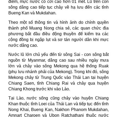
điểm, mực nước có cơi cao hơn 01 mét.
Lũ
trên con
sông dâng cao tiếp tục chảy về hạ lưu đến các tỉnh
Bueng Kan và Mukdahan.
Theo một số thông tin và hình ảnh do chính quyền
thành phố Muang Nong chia sẻ, các quan chức địa
phương bắt đầu điều động thuyền để kiểm tra các
cộng đồng bị ngập lụt và sơ tán người dân khi mực
nước dâng cao.
Nước lũ lớn chủ yếu đến từ sông Sai - con sông bắt
nguồn từ Myanmar, dâng cao sau nhiều ngày mưa
lớn và chảy vào sông Mekong qua hệ thống Ruak
(phụ lưu nhánh phải của Mekong). Trong khi đó, sông
Mekong chảy từ Trung Quốc vào Thái Lan tại huyện
Chiang Saen, tỉnh Chiang Rai và chảy qua huyện
Chiang Khong trước khi vào Lào.
Tại Lào, nước sống cũng chảy vào huyện Chiang
Khan thuộc tỉnh Loei của Thái Lan và tiếp tục đến tỉnh
Nong Khai, Bueng Kan, Nakhon Phanom Mukdahan,
Amnart Charoen và Ubon Ratchathani thuộc nước