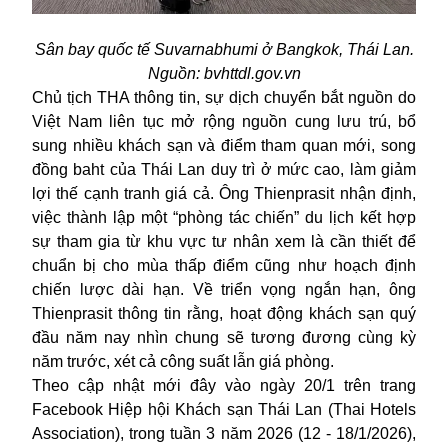
Sân bay quốc tế Suvarnabhumi ở Bangkok, Thái Lan.
Nguồn: bvhttdl.gov.vn
Chủ tịch THA thông tin, sự dịch chuyển bắt nguồn do
Việt Nam liên tục mở rộng nguồn cung lưu trú, bổ
sung nhiều khách sạn và điểm tham quan mới, song
đồng baht của Thái Lan duy trì ở mức cao, làm giảm
lợi thế cạnh tranh giá cả. Ông Thienprasit nhận định,
việc thành lập một “phòng tác chiến” du lịch kết hợp
sự tham gia từ khu vực tư nhân xem là cần thiết để
chuẩn bị cho mùa thấp điểm cũng như hoạch định
chiến lược dài hạn. Về triển vọng ngắn hạn, ông
Thienprasit thông tin rằng, hoạt động khách sạn quý
đầu năm nay nhìn chung sẽ tương đương cùng kỳ
năm trước, xét cả công suất lẫn giá phòng.
Theo cập nhật mới đây vào ngày 20/1 trên trang
Facebook Hiệp hội Khách sạn Thái Lan (Thai Hotels
Association), trong tuần 3 năm 2026 (12 - 18/1/2026),