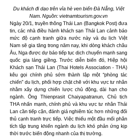
Du khách đi dạo trên vỉa hè ven biển Đà Nẵng, Việt
Nam. Nguồn: vietnamtourism.gov.vn
Ngày 20/1, truyền thông Thái Lan (Bangkok Post) đưa
tin, các nhà điều hành khách sạn Thái Lan cảnh báo
mức độ cạnh tranh giữa nước này và du lịch
Việt
Nam
sẽ gia tăng trong năm nay, khi dòng khách châu
Âu, Nga được dự báo tiếp tục dịch chuyển mạnh sang
quốc gia láng giềng. Trước diễn biến đó, Hiệp hội
Khách sạn Thái Lan (Thai Hotels Association - THA)
kêu gọi chính phủ sớm thành lập một “phòng tác
chiến” du lịch, phối hợp chặt chẽ với khu vực tư nhân
nhằm xây dựng chiến lược chủ động, dài hạn cho
ngành. Ông Thienprasit Chaiyapatranun, Chủ tịch
THA nhấn mạnh, chính phủ và khu vực tư nhân Thái
Lan cần tiếp cận, đánh giá nghiêm túc hơn những đối
thủ cạnh tranh trực tiếp. Việc thiếu một đầu mối phân
tích tập trung khiến ngành du lịch khó phản ứng kịp
thời trước biến động nhanh của thị trường.