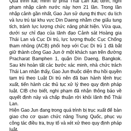
Quá trình xác minh từ phía Thái Lan xác định, nghi
phạm nhập cảnh nước này hơn 21 lần. Trong lần
nhập cảnh gần nhất, Gao Jun sử dụng thị thực du lịch
và lưu trú tại khu vực Din Daeng nhằm che giấu tung
tích, tránh lực lượng chức năng phát hiện. Vừa qua,
dưới sự chỉ đạo của lãnh đạo Cảnh sát Hoàng gia
Thái Lan và Cục Di trú, lực lượng thuộc Cục Chống
tham nhũng (ACB) phối hợp với Cục Di trú 1 đã bắt
giữ thành công Gao Jun ở một khách sạn trên đường
Pracharat Bamphen 1, quận Din Daeng, Bangkok.
Sau khi hoàn tất các bước xác minh, nhà chức trách
Thái Lan nhận thấy, Gao Jun thuộc diện thu hồi quyền
tạm trú theo Luật Di trú nên đã ban hành lệnh trục
xuất, tiến hành các thủ tục xử lý theo quy định pháp
luật. CIB cho biết, nghi phạm đã nhận thông báo về
quyết định này và chấp thuận rời khỏi lãnh thổ Thái
Lan.
Hiện Gao Jun đang trong quá trình bị trục xuất để bàn
giao cho cơ quan chức năng Trung Quốc, phục vụ
công tác điều tra, truy tố và xét xử theo quy định pháp
luật.