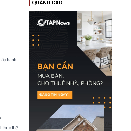
QUẢNG CÁO
Bộ An ninh Nội địa Hoa
Kỳ (DHS) đang đối mặt
nguy cơ thiếu hụt lực
lượng trầm trọng. Điều
này cần được đặc biệt
chú ý bởi nếu các siêu
bão đổ bộ Hoa Kỳ ở nửa
cuối năm 2026, lực
lượng ứng phó “mỏng”
có thể làm nghẽn công
tác cứu trợ; dẫn đến hệ
thống ứng phó khẩn cấp
quốc gia quá tải.
chấp hành
ỳ
t thực thể