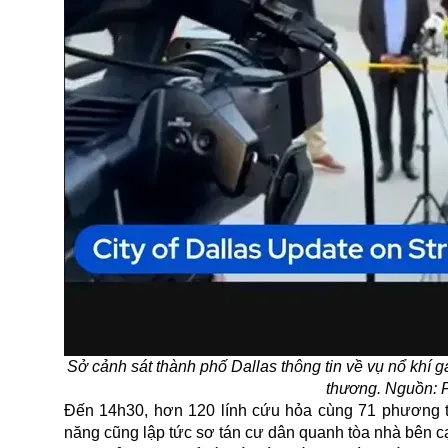
Sở cảnh sát thành phố Dallas thông tin về vụ nổ khí ga
thương. Nguồn: 
Đến 14h30, hơn 120 lính cứu hỏa cùng 71 phương t
năng cũng lập tức sơ tán cư dân quanh tòa nhà bên cạ