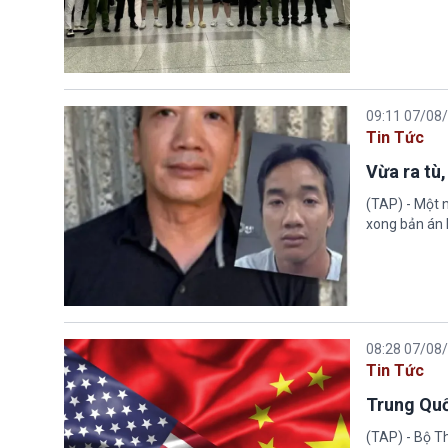
09:11 07/08
Tin Tức
Vừa ra tù,
(TAP) - Một n
xong bản án l
08:28 07/08
Tin Tức
Trung Quố
(TAP) - Bộ T