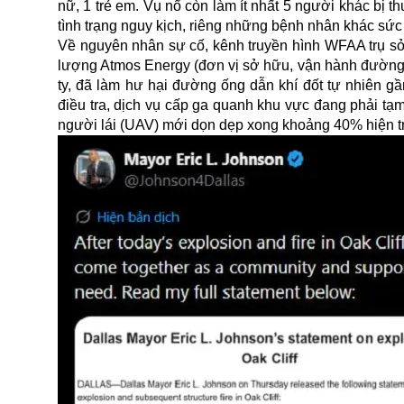
nữ, 1 trẻ em. Vụ nổ còn làm ít nhất 5 người khác bị 
tình trạng nguy kịch, riêng những bệnh nhân khác sức
Về nguyên nhân sự cố, kênh truyền hình WFAA trụ sở 
lượng Atmos Energy (đơn vị sở hữu, vận hành đường 
ty, đã làm hư hại đường ống dẫn khí đốt tự nhiên gầ
điều tra, dịch vụ cấp ga quanh khu vực đang phải t
người lái (UAV) mới dọn dẹp xong khoảng 40% hiện t