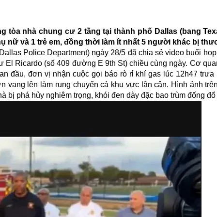
g tòa nhà chung cư 2 tầng tại thành phố Dallas (bang Texa
ụ nữ và 1 trẻ em, đồng thời làm ít nhất 5 người khác bị thư
Dallas Police Department) ngày 28/5 đã chia sẻ video buổi họp
 cư El Ricardo (số 409 đường E 9th St) chiều cùng ngày. Cơ qu
 ban đầu, đơn vị nhận cuộc gọi báo rò rỉ khí gas lúc 12h47 trưa
ớn vang lên làm rung chuyển cả khu vực lân cận. Hình ảnh trê
nhà bị phá hủy nghiêm trọng, khói đen dày đặc bao trùm đống đổ 