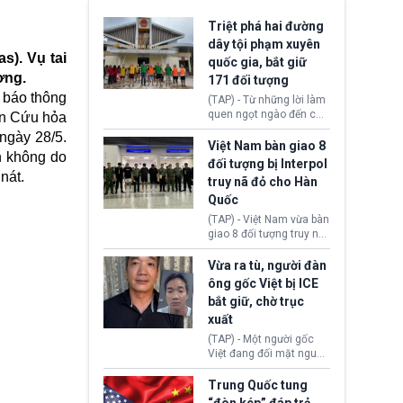
Triệt phá hai đường
dây tội phạm xuyên
s). Vụ tai
quốc gia, bắt giữ
ơng.
171 đối tượng
 báo thông
(TAP) - Từ những lời làm
quen ngọt ngào đến các
an Cứu hỏa
“sàn vàng ảo”, bất động
 ngày 28/5.
sản trực tuyến cùng
Việt Nam bàn giao 8
n không do
đường dây đánh bạc quy
đối tượng bị Interpol
mô lớn, hai tổ chức tội
nát.
truy nã đỏ cho Hàn
phạm xuyên quốc gia đã
Quốc
dựng lên mạng lưới hoạt
động tại Việt Nam và
(TAP) - Việt Nam vừa bàn
Lào, lôi kéo hàng nghìn
giao 8 đối tượng truy nã
người tham gia, luân
đỏ Interpol cho lực lượng
chuyển dòng tiền qua
chức năng Hàn Quốc.
Vừa ra tù, người đàn
nhiều lớp tài khoản. Sau
Nhóm này bị xác định
ông gốc Việt bị ICE
hơn 2 tuần phối hợp truy
lừa đảo 619 nạn nhân,
bắt giữ, chờ trục
xét, lực lượng chức năng
chiếm đoạt hơn 17,7 tỷ
hai nước đã bắt giữ 171
xuất
KRW.
đối tượng.
(TAP) - Một người gốc
Việt đang đối mặt nguy
cơ bị trục xuất khỏi Hoa
Kỳ sau khi đã chấp hành
Trung Quốc tung
xong bản án liên quan