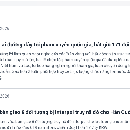
/2026
 hai đường dây tội phạm xuyên quốc gia, bắt giữ 171 đố
hững lời làm quen ngọt ngào đến các “sàn vàng ảo”, bất động sản trực t
nh bạc quy mô lớn, hai tổ chức tội phạm xuyên quốc gia đã dựng lên mạ
 Việt Nam và Lào, lôi kéo hàng nghìn người tham gia, luân chuyển dòng t
 khoản. Sau hơn 2 tuần phối hợp truy xét, lực lượng chức năng hai nước đ
g.
/2026
bàn giao 8 đối tượng bị Interpol truy nã đỏ cho Hàn Qu
 Nam vừa bàn giao 8 đối tượng truy nã đỏ Interpol cho lực lượng chức nă
xác định lừa đảo 619 nạn nhân, chiếm đoạt hơn 17,7 tỷ KRW.