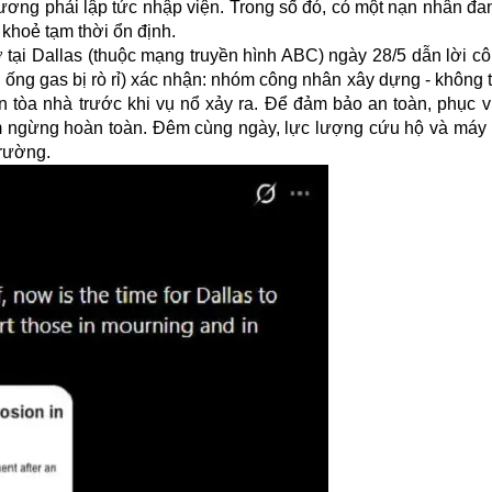
thương phải lập tức nhập viện. Trong số đó, có một nạn nhân đ
 khoẻ tạm thời ổn định.
tại Dallas (thuộc mạng truyền hình ABC) ngày 28/5 dẫn lời cô
ống gas bị rò rỉ) xác nhận: nhóm công nhân xây dựng - không 
n tòa nhà trước khi vụ nổ xảy ra. Để đảm bảo an toàn, phục v
ạm ngừng hoàn toàn. Đêm cùng ngày, lực lượng cứu hộ và máy
rường.