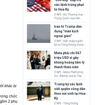
“đòn kép” đáp trả
đến tội ác từ hơn 30
các lệnh trừng phạt
năm trước tại California.
từ Hoa Kỳ
(TAP) - Bộ Thương mại
Trung Quốc vừa tiến
hành áp đặt lệnh trừng
phạt lên hàng loạt thực
Iran tố Trump dàn
thể và siết chặt kiểm
dựng “màn kịch
soát xuất khẩu máy bay
ngoại giao”
không người lái (UAV)
sang Hoa Kỳ. Động thái
(TAP) - Bất chấp tuyên
này nhằm đáp trả các
bố từ Tổng thống Donald
biện pháp hạn chế
Trump về tiến trình đàm
thương mại, áp thuế mới
phán hòa bình, Iran
Meta phải chi 567
cùng lệnh cấm công
khẳng định chưa có bất
triệu USD vì gây
nghệ gần đây từ phía
kỳ thỏa thuận nào.
khủng hoảng tâm lý
Washington.
Tehran cho rằng, Hoa Kỳ
thanh thiếu niên
chỉ đang dàn dựng “màn
kịch ngoại giao” để xoa
(TAP) - Meta Platforms,
dịu căng thẳng.
Inc. (Meta) vừa bị Tòa án
bang New Mexico yêu
cầu đóng góp 567 triệu
Trump ký sắc lệnh
ười khác bị
USD vào một quỹ khắc
siết quyền công dân
phục hậu quả. Quyết
theo nơi sinh tại Hoa
định này diễn ra sau khi
lượng chức
Kỳ
toà xác định, những nền
 gồm 2 phụ
tảng mạng xã hội
(TAP) - Tổng thống