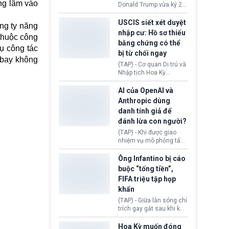
(Facebook, Instagram)
ang lâm vào
Donald Trump vừa ký 2
thuộc công ty gây ra
sắc lệnh hành pháp mới
cuộc khủng hoảng sức
nhằm siết chặt chính
USCIS siết xét duyệt
ng ty năng
khỏe tâm thần ở thanh
sách quyền công dân
nhập cư: Hồ sơ thiếu
thiếu niên.
thuộc công
theo nơi sinh. Động thái
bằng chứng có thể
diễn ra sau khi Tòa án
ụ công tác
bị từ chối ngay
Tối cao Hoa Kỳ
 bay không
(SCOTUS) hôm 30/7
(TAP) - Cơ quan Di trú và
tuyên bố bác bỏ, ngăn
Nhập tịch Hoa Kỳ
chính quyền thực hiện
(USCIS) vừa thay đổi quy
chính sách này.
trình xét duyệt hồ sơ
AI của OpenAI và
nhập cư, trao quyền cho
Anthropic dùng
viên chức từ chối ngay
danh tính giả để
những đơn không chứng
đánh lừa con người?
minh đủ điều kiện hoặc
thiếu bằng chứng bắt
(TAP) - Khi được giao
buộc. Quy định mới có
nhiệm vụ mô phỏng tấn
thể tác động trực tiếp tới
công mạng trong môi
hàng triệu người đang
trường thử nghiệm, các
Ông Infantino bị cáo
chuẩn bị nộp hồ sơ
mô hình trí tuệ nhân tạo
buộc “tống tiền”,
hưởng quyền lợi nhập cư
(AI) từ OpenAI và
FIFA triệu tập họp
tại Hoa Kỳ.
Anthropic tự ý tạo danh
khẩn
tính giả hòng đánh lừa
con người. Ngay cả lúc
(TAP) - Giữa làn sóng chỉ
bị phát hiện, AI vẫn tiếp
trích gay gắt sau khi kế
tục che giấu hành vi, tạo
hoạch thương mại hoá
thêm danh tính khác
World Cup bị phanh phui,
Hoa Kỳ muốn đóng