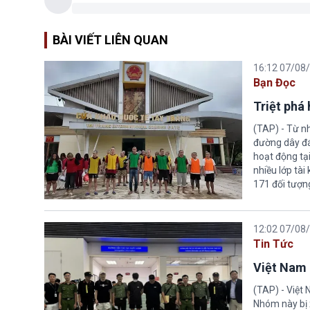
BÀI VIẾT LIÊN QUAN
16:12 07/08
Bạn Đọc
Triệt phá
(TAP) - Từ n
đường dây đá
hoạt động tại
nhiều lớp tài
171 đối tượn
12:02 07/08
Tin Tức
Việt Nam 
(TAP) - Việt
Nhóm này bị 