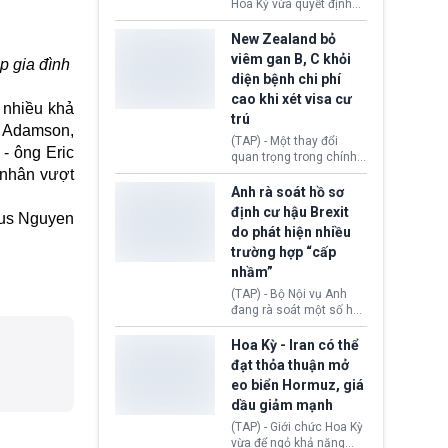
diễn ra sau phán quyết
Hoa Kỳ vừa quyết định
hồi tháng 2 bởi Tòa án
thu hồi thị thực (visa)
Tối cao Hoa Kỳ
của bà Maria Luiza
New Zealand bỏ
(SCOTUS) khi tuyên bố,
Ribeiro Viotti - Đại sứ
viêm gan B, C khỏi
p gia đình
việc áp thuế diện rộng là
Brazil tại Washington.
diện bệnh chi phí
hoàn toàn bất hợp pháp.
Động thái trên diễn ra
cao khi xét visa cư
trong bối cảnh tranh
 nhiều khả
chấp ngoại giao giữa
trú
WH Adamson,
chính quyền Tổng thống
(TAP) - Một thay đổi
Donald Trump và chính
- ông Eric
quan trọng trong chính
phủ cánh tả Tổng thống
 nhân vượt
sách nhập cư của New
Brazil Luiz Inácio Lula
Zealand đang mở ra
Anh rà soát hồ sơ
da Silva đang leo thang
thêm cơ hội cho nhiều
định cư hậu Brexit
gay gắt.
us Nguyen
người muốn định cư. Từ
do phát hiện nhiều
nay, người mắc viêm
trường hợp “cấp
gan B hoặc viêm gan C
sẽ không còn bị mặc
nhầm”
định không đáp ứng tiêu
(TAP) - Bộ Nội vụ Anh
chuẩn sức khỏe chỉ vì
đang rà soát một số hồ
chi phí điều trị khi nộp hồ
sơ thuộc Chương trình
sơ xin visa cư trú.
Định cư EU (EU
Hoa Kỳ - Iran có thể
Settlement Scheme -
đạt thỏa thuận mở
EUSS) sau khi xác định
eo biển Hormuz, giá
có trường hợp được cấp
dầu giảm mạnh
quy chế cư trú hậu
Brexit “do nhầm lẫn”.
(TAP) - Giới chức Hoa Kỳ
Động thái này làm dấy
vừa để ngỏ khả năng