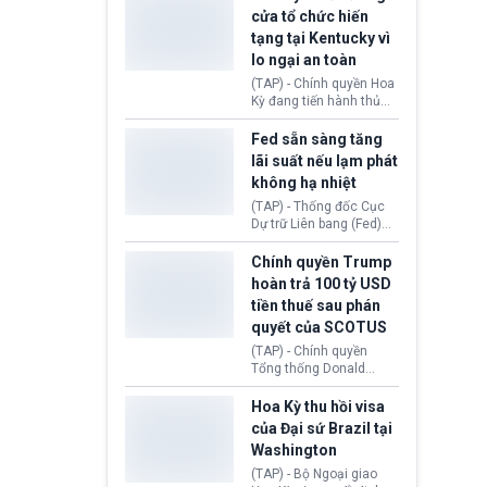
nhằm duy trì hoạt động
Chủ tịch Gianni Infantino
cửa tổ chức hiến
tiếp tục đối mặt cáo
tạng tại Kentucky vì
buộc dùng sức ép tài
lo ngại an toàn
chính để đổi lấy sự ủng
chính trị từ Liên đoàn
(TAP) - Chính quyền Hoa
Bóng đá Jordan. Trước
Kỳ đang tiến hành thủ
áp lực dồn dập, FIFA phải
tục thu hồi chứng nhận
tổ chức cuộc họp khẩn ở
hoạt động của tổ chức
Fed sẵn sàng tăng
Morocco.
hiến tạng Network for
lãi suất nếu lạm phát
Hope (bang Kentucky).
không hạ nhiệt
Nguyên nhân vì đơn vị
này bị cáo buộc có nhiều
(TAP) - Thống đốc Cục
sai sót nghiêm trọng, vi
Dự trữ Liên bang (Fed)
phạm quy định về an
Lisa Cook nói sẽ ủng hộ
toàn y tế.
tăng lãi suất nếu lạm
Chính quyền Trump
phát ở Hoa Kỳ không tiếp
hoàn trả 100 tỷ USD
tục giảm trong thời gian
tiền thuế sau phán
tới.
quyết của SCOTUS
(TAP) - Chính quyền
Tổng thống Donald
Trump đã hoàn trả
khoảng 100 tỷ USD thuế
Hoa Kỳ thu hồi visa
quan từng thu theo Đạo
của Đại sứ Brazil tại
luật Quyền hạn Kinh tế
Washington
Khẩn cấp Quốc tế
(IEEPA). Động thái này
(TAP) - Bộ Ngoại giao