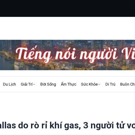
Du Lịch
Giải Trí
Đời Sống
Ẩm Thực
Sức Khỏe
Di Trú
Buôn Ch
las do rò rỉ khí gas, 3 người tử v