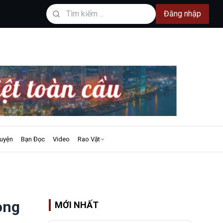
Đăng nhập
uyện
Bạn Đọc
Video
Rao Vặt
ong
MỚI NHẤT