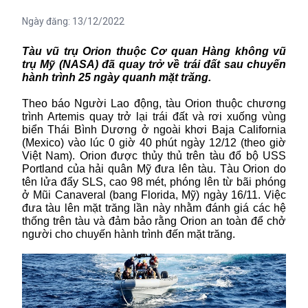
Ngày đăng:
13/12/2022
Tàu vũ trụ Orion thuộc Cơ quan Hàng không vũ
trụ Mỹ (
NASA
) đã quay trở về trái đất sau chuyến
hành trình 25 ngày quanh mặt trăng.
Theo báo Người Lao động, tàu Orion thuộc chương
trình Artemis quay trở lại trái đất và rơi xuống vùng
biển Thái Bình Dương ở ngoài khơi Baja California
(Mexico) vào lúc 0 giờ 40 phút ngày 12/12 (theo giờ
Việt Nam). Orion được thủy thủ trên tàu đổ bộ USS
Portland của hải quân Mỹ đưa lên tàu. Tàu Orion do
tên lửa đẩy SLS, cao 98 mét, phóng lên từ bãi phóng
ở Mũi Canaveral (bang Florida, Mỹ) ngày 16/11. Việc
đưa tàu lên mặt trăng lần này nhằm đánh giá các hệ
thống trên tàu và đảm bảo rằng Orion an toàn để chở
người cho chuyến hành trình đến mặt trăng.