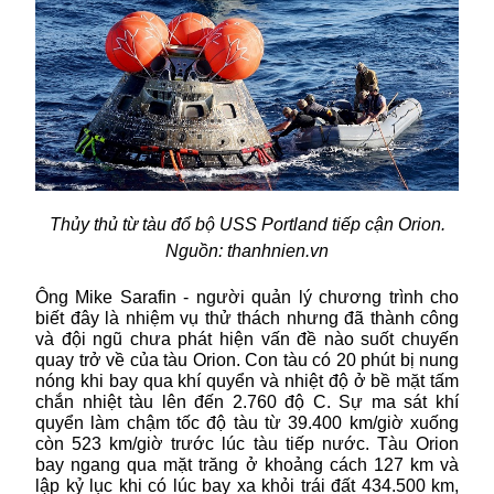
Thủy thủ từ tàu đổ bộ USS Portland tiếp cận Orion.
Nguồn: thanhnien.vn
Ông Mike Sarafin - người quản lý chương trình cho
biết đây là nhiệm vụ thử thách nhưng đã thành công
và đội ngũ chưa phát hiện vấn đề nào suốt chuyến
quay trở về của tàu Orion. Con tàu có 20 phút bị nung
nóng khi bay qua khí quyển và nhiệt độ ở bề mặt tấm
chắn nhiệt tàu lên đến 2.760 độ C. Sự ma sát khí
quyển làm chậm tốc độ tàu từ 39.400 km/giờ xuống
còn 523 km/giờ trước lúc tàu tiếp nước. Tàu Orion
bay ngang qua mặt trăng ở khoảng cách 127 km và
lập kỷ lục khi có lúc bay xa khỏi trái đất 434.500 km,