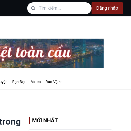
Đăng nhập
uyện
Bạn Đọc
Video
Rao Vặt
 trong
MỚI NHẤT