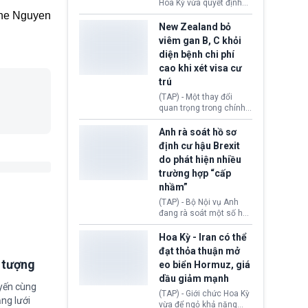
diễn ra sau phán quyết
Hoa Kỳ vừa quyết định
hồi tháng 2 bởi Tòa án
thu hồi thị thực (visa)
ne Nguyen
Tối cao Hoa Kỳ
của bà Maria Luiza
New Zealand bỏ
(SCOTUS) khi tuyên bố,
Ribeiro Viotti - Đại sứ
viêm gan B, C khỏi
việc áp thuế diện rộng là
Brazil tại Washington.
diện bệnh chi phí
hoàn toàn bất hợp pháp.
Động thái trên diễn ra
cao khi xét visa cư
trong bối cảnh tranh
chấp ngoại giao giữa
trú
chính quyền Tổng thống
(TAP) - Một thay đổi
Donald Trump và chính
quan trọng trong chính
phủ cánh tả Tổng thống
sách nhập cư của New
Brazil Luiz Inácio Lula
Zealand đang mở ra
Anh rà soát hồ sơ
da Silva đang leo thang
thêm cơ hội cho nhiều
định cư hậu Brexit
gay gắt.
người muốn định cư. Từ
do phát hiện nhiều
nay, người mắc viêm
trường hợp “cấp
gan B hoặc viêm gan C
sẽ không còn bị mặc
nhầm”
định không đáp ứng tiêu
(TAP) - Bộ Nội vụ Anh
chuẩn sức khỏe chỉ vì
đang rà soát một số hồ
chi phí điều trị khi nộp hồ
sơ thuộc Chương trình
sơ xin visa cư trú.
Định cư EU (EU
Hoa Kỳ - Iran có thể
Settlement Scheme -
đạt thỏa thuận mở
EUSS) sau khi xác định
i tượng
eo biển Hormuz, giá
có trường hợp được cấp
dầu giảm mạnh
quy chế cư trú hậu
uyến cùng
Brexit “do nhầm lẫn”.
(TAP) - Giới chức Hoa Kỳ
ng lưới
Động thái này làm dấy
vừa để ngỏ khả năng