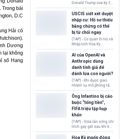
ông Donald
(Facebook, Instagram)
Donald Trump vừa ký 2
thuộc công ty gây ra
. Trong bài
sắc lệnh hành pháp mới
cuộc khủng hoảng sức
nhằm siết chặt chính
USCIS siết xét duyệt
ngton, D.C
khỏe tâm thần ở thanh
sách quyền công dân
nhập cư: Hồ sơ thiếu
thiếu niên.
theo nơi sinh. Động thái
bằng chứng có thể
diễn ra sau khi Tòa án
ung Hải có
bị từ chối ngay
Tối cao Hoa Kỳ
utchison).
(SCOTUS) hôm 30/7
(TAP) - Cơ quan Di trú và
tuyên bố bác bỏ, ngăn
Nhập tịch Hoa Kỳ
Bình Dương
chính quyền thực hiện
(USCIS) vừa thay đổi quy
 lại không
chính sách này.
trình xét duyệt hồ sơ
AI của OpenAI và
nhập cư, trao quyền cho
hỉ số Hang
Anthropic dùng
viên chức từ chối ngay
danh tính giả để
những đơn không chứng
đánh lừa con người?
minh đủ điều kiện hoặc
thiếu bằng chứng bắt
(TAP) - Khi được giao
buộc. Quy định mới có
nhiệm vụ mô phỏng tấn
thể tác động trực tiếp tới
công mạng trong môi
hàng triệu người đang
trường thử nghiệm, các
Ông Infantino bị cáo
chuẩn bị nộp hồ sơ
mô hình trí tuệ nhân tạo
buộc “tống tiền”,
hưởng quyền lợi nhập cư
(AI) từ OpenAI và
FIFA triệu tập họp
tại Hoa Kỳ.
Anthropic tự ý tạo danh
khẩn
tính giả hòng đánh lừa
con người. Ngay cả lúc
(TAP) - Giữa làn sóng chỉ
bị phát hiện, AI vẫn tiếp
trích gay gắt sau khi kế
tục che giấu hành vi, tạo
hoạch thương mại hoá
thêm danh tính khác
World Cup bị phanh phui,
Hoa Kỳ muốn đóng