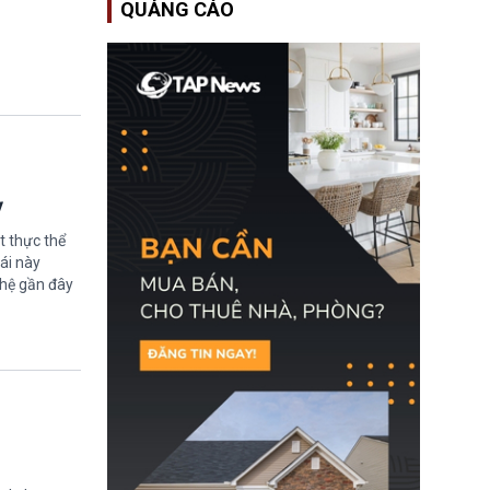
QUẢNG CÁO
Bộ An ninh Nội địa Hoa
Kỳ (DHS) đang đối mặt
nguy cơ thiếu hụt lực
lượng trầm trọng. Điều
này cần được đặc biệt
chú ý bởi nếu các siêu
bão đổ bộ Hoa Kỳ ở nửa
cuối năm 2026, lực
lượng ứng phó “mỏng”
có thể làm nghẽn công
tác cứu trợ; dẫn đến hệ
ỳ
thống ứng phó khẩn cấp
quốc gia quá tải.
t thực thể
ái này
ghệ gần đây