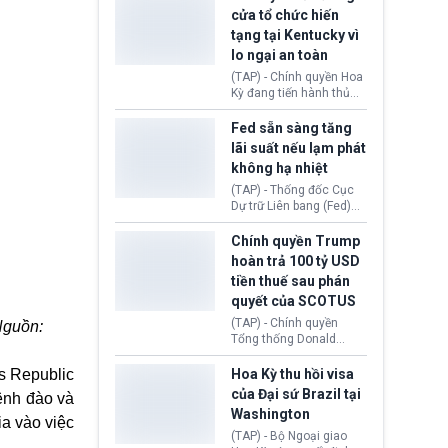
nhằm duy trì hoạt động
Chủ tịch Gianni Infantino
cửa tổ chức hiến
tiếp tục đối mặt cáo
tạng tại Kentucky vì
buộc dùng sức ép tài
lo ngại an toàn
chính để đổi lấy sự ủng
chính trị từ Liên đoàn
(TAP) - Chính quyền Hoa
Bóng đá Jordan. Trước
Kỳ đang tiến hành thủ
áp lực dồn dập, FIFA phải
tục thu hồi chứng nhận
tổ chức cuộc họp khẩn ở
hoạt động của tổ chức
Fed sẵn sàng tăng
Morocco.
hiến tạng Network for
lãi suất nếu lạm phát
Hope (bang Kentucky).
không hạ nhiệt
Nguyên nhân vì đơn vị
này bị cáo buộc có nhiều
(TAP) - Thống đốc Cục
sai sót nghiêm trọng, vi
Dự trữ Liên bang (Fed)
phạm quy định về an
Lisa Cook nói sẽ ủng hộ
toàn y tế.
tăng lãi suất nếu lạm
Chính quyền Trump
phát ở Hoa Kỳ không tiếp
hoàn trả 100 tỷ USD
tục giảm trong thời gian
tiền thuế sau phán
tới.
quyết của SCOTUS
(TAP) - Chính quyền
Nguồn:
Tổng thống Donald
Trump đã hoàn trả
khoảng 100 tỷ USD thuế
's Republic
Hoa Kỳ thu hồi visa
quan từng thu theo Đạo
của Đại sứ Brazil tại
kênh đào và
luật Quyền hạn Kinh tế
Washington
Khẩn cấp Quốc tế
a vào việc
(IEEPA). Động thái này
(TAP) - Bộ Ngoại giao