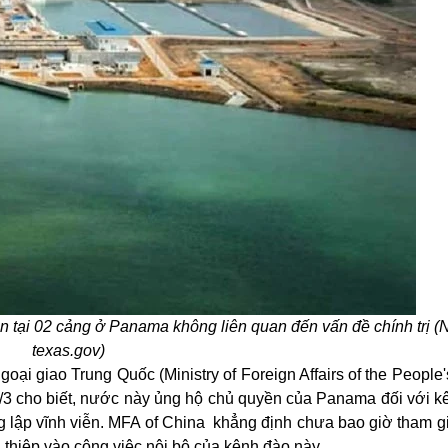
n tại 02 cảng ở Panama không liên quan đến vấn đề chính trị (
texas.gov)
ại giao Trung Quốc (Ministry of Foreign Affairs of the People
y 5/3 cho biết, nước này ủng hộ chủ quyền của Panama đối với 
ng lập vĩnh viễn. MFA of China
khẳng định chưa bao giờ tham gi
thiệp vào công việc nội bộ của kênh đào này.