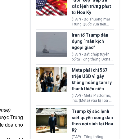
“đòn kép” đáp trả
đến tội ác từ hơn 30
các lệnh trừng phạt
năm trước tại California.
từ Hoa Kỳ
(TAP) - Bộ Thương mại
Trung Quốc vừa tiến
hành áp đặt lệnh trừng
phạt lên hàng loạt thực
Iran tố Trump dàn
thể và siết chặt kiểm
dựng “màn kịch
soát xuất khẩu máy bay
ngoại giao”
không người lái (UAV)
sang Hoa Kỳ. Động thái
(TAP) - Bất chấp tuyên
này nhằm đáp trả các
bố từ Tổng thống Donald
biện pháp hạn chế
Trump về tiến trình đàm
thương mại, áp thuế mới
phán hòa bình, Iran
Meta phải chi 567
cùng lệnh cấm công
khẳng định chưa có bất
triệu USD vì gây
nghệ gần đây từ phía
kỳ thỏa thuận nào.
khủng hoảng tâm lý
Washington.
Tehran cho rằng, Hoa Kỳ
thanh thiếu niên
chỉ đang dàn dựng “màn
kịch ngoại giao” để xoa
(TAP) - Meta Platforms,
dịu căng thẳng.
Inc. (Meta) vừa bị Tòa án
bang New Mexico yêu
ense)
cầu đóng góp 567 triệu
Trump ký sắc lệnh
USD vào một quỹ khắc
ược Trung
siết quyền công dân
phục hậu quả. Quyết
theo nơi sinh tại Hoa
đe dọa cho
định này diễn ra sau khi
Kỳ
toà xác định, những nền
tảng mạng xã hội
(TAP) - Tổng thống