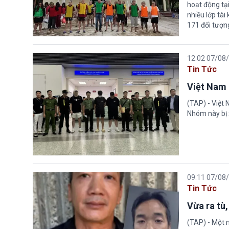
hoạt động tại
nhiều lớp tài
171 đối tượn
12:02 07/08
Tin Tức
Việt Nam 
(TAP) - Việt
Nhóm này bị 
09:11 07/08
Tin Tức
Vừa ra tù,
(TAP) - Một n