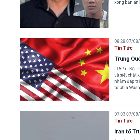
xong bản án l
08:28 07/08
Tin Tức
Trung Quố
(TAP) - Bộ T
và siết chặt
nhằm đáp trả
từ phía Wash
07:03 07/08
Tin Tức
Iran tố T