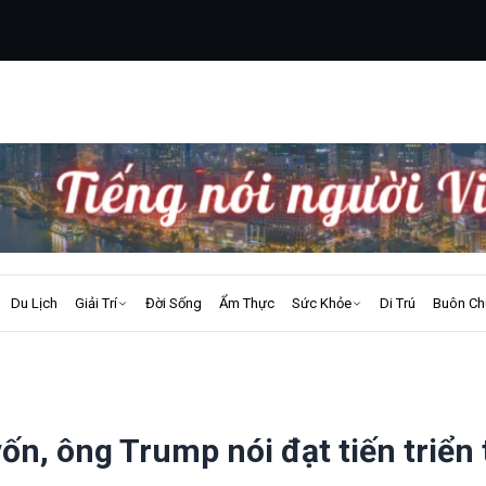
Du Lịch
Giải Trí
Đời Sống
Ẩm Thực
Sức Khỏe
Di Trú
Buôn Ch
n, ông Trump nói đạt tiến triển