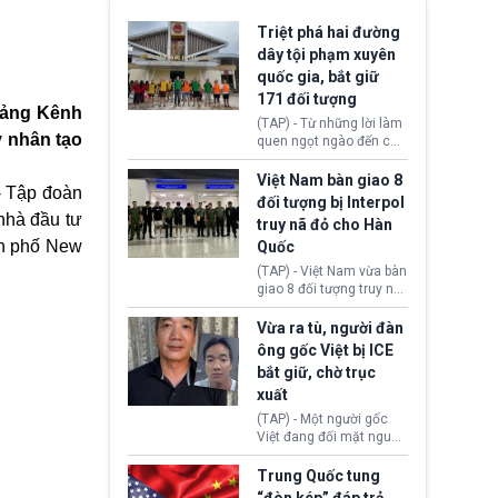
Triệt phá hai đường
dây tội phạm xuyên
quốc gia, bắt giữ
171 đối tượng
 cảng Kênh
(TAP) - Từ những lời làm
y nhân tạo
quen ngọt ngào đến các
“sàn vàng ảo”, bất động
sản trực tuyến cùng
Việt Nam bàn giao 8
- Tập đoàn
đường dây đánh bạc quy
đối tượng bị Interpol
mô lớn, hai tổ chức tội
nhà đầu tư
truy nã đỏ cho Hàn
phạm xuyên quốc gia đã
nh phố New
Quốc
dựng lên mạng lưới hoạt
động tại Việt Nam và
(TAP) - Việt Nam vừa bàn
Lào, lôi kéo hàng nghìn
giao 8 đối tượng truy nã
người tham gia, luân
đỏ Interpol cho lực lượng
chuyển dòng tiền qua
chức năng Hàn Quốc.
Vừa ra tù, người đàn
nhiều lớp tài khoản. Sau
Nhóm này bị xác định
ông gốc Việt bị ICE
hơn 2 tuần phối hợp truy
lừa đảo 619 nạn nhân,
bắt giữ, chờ trục
xét, lực lượng chức năng
chiếm đoạt hơn 17,7 tỷ
hai nước đã bắt giữ 171
xuất
KRW.
đối tượng.
(TAP) - Một người gốc
Việt đang đối mặt nguy
cơ bị trục xuất khỏi Hoa
Kỳ sau khi đã chấp hành
Trung Quốc tung
xong bản án liên quan