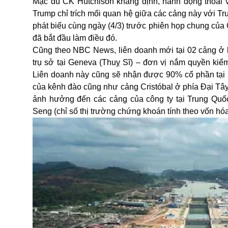
Mặc dù CK Hutchison khẳng định, hành động thoái vố
Trump chỉ trích mối quan hệ giữa các cảng này với Tr
phát biểu cùng ngày (4/3) trước phiên họp chung của
đã bắt đầu làm điều đó.
Cũng theo NBC News, liên doanh mới tại 02 cảng ở k
trụ sở tại Geneva (Thuỵ Sĩ) – đơn vị nắm quyền kiể
Liên doanh này cũng sẽ nhận được 90% cổ phần tại 
của kênh đào cũng như cảng Cristóbal ở phía Đại Tây
ảnh hưởng đến các cảng của công ty tại Trung Quố
Seng (chỉ số thị trường chứng khoán tính theo vốn hó