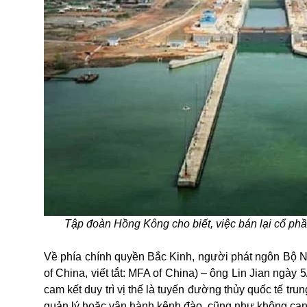
Tập đoàn Hồng Kông cho biết, việc bán lại cổ phầ
Về phía chính quyền Bắc Kinh, người phát ngôn Bộ Ngo
of China, viết tắt: MFA of China) – ông Lin Jian ngà
cam kết duy trì vị thế là tuyến đường thủy quốc tế tru
quản lý hoặc vận hành kênh đào, cũng như không can 