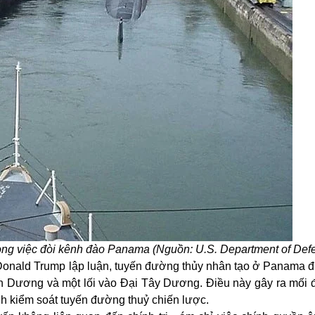
trong việc đòi kênh đào Panama (Nguồn: U.S. Department of Def
Donald Trump lập luận, tuyến đường thủy nhân tạo ở
Panama đ
nh Dương và một lối vào Đại Tây Dương. Điều này gây ra mối 
nh kiểm soát tuyến đường thuỷ chiến lược.