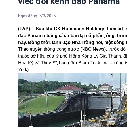
việc đòi kênh đào Panama
Ngày đăng:
7/3/2025
(TAP) – Sau khi CK Hutchison Holdings Limited, 
đào Panama bằng cách bán lại cổ phần, ông Trump 
này. Đồng thời, lãnh đạo Nhà Trắng nói, một công
Theo truyền thông trong nước (NBC News), trước đó 
thuộc sở hữu của tỷ phú Hồng Kông Lý Gia Thành, đ
Hoa Kỳ và Thụy Sĩ, bao gồm BlackRock, Inc – công t
York).