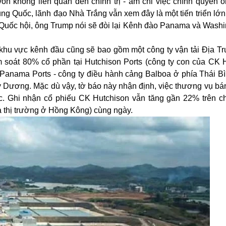
n không liên quan đến chính trị - ám chỉ việc chính quyền 
ung Quốc, lãnh đạo Nhà Trắng vẫn xem đây là một tiến triển lớn
 Quốc hội, ông Trump nói sẽ đòi lại Kênh đào Panama và Washi
hu vực kênh đầu cũng sẽ bao gồm một công ty vận tải Địa Tr
m soát 80% cổ phần tại Hutchison Ports (công ty con của CK H
Panama Ports - công ty điều hành cảng Balboa ở phía Thái 
 Dương. Mặc dù vậy, tờ báo này nhận định, việc thương vụ bán
c. Ghi nhận cổ phiếu CK Hutchison vẫn tăng gần 22% trên c
a thị trường ở Hồng Kông) cùng ngày.