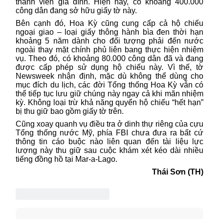
thành viên gia đình. Hiện nay, có khoảng 400.000
công dân đang sở hữu giấy tờ này.
Bên cạnh đó,
Hoa Kỳ
cũng cung cấp cả hộ chiếu
ngoại giao – loại giấy thông hành bìa đen thời hạn
khoảng 5 năm dành cho đối tượng phải đến nước
ngoài thay mặt chính phủ liên bang thực hiện nhiệm
vụ. Theo đó, có khoảng 80.000 công dân đã và đang
được cấp phép sử dụng hộ chiếu này. Vì thế, tờ
Newsweek nhận định, mặc dù không thể dùng cho
mục đích du lịch, các đời Tổng thống Hoa Kỳ vẫn có
thể tiếp tục lưu giữ chúng này ngay cả khi mãn nhiệm
kỳ. Không loại trừ khả năng quyển hộ chiếu “hết hạn”
bị thu giữ bao gồm giấy tờ trên.
Cũng xoay quanh vụ điều tra ở dinh thự riêng của cựu
Tổng thống nước Mỹ, phía FBI chưa đưa ra bất cứ
thông tin cáo buộc nào liên quan đến tài liệu lực
lượng này thu giữ sau cuộc khám xét kéo dài nhiều
tiếng đồng hồ tại Mar-a-Lago.
Thái Sơn (TH)