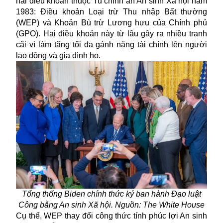
hai điều khoản
thuộc
Tu chính án An sinh Xã hội năm
1983: Điều khoản Loại trừ Thu nhập Bất thường
(WEP) và Khoản Bù trừ Lương hưu của Chính phủ
(GPO).
Hai điều khoản này từ lâu
gây ra nhiều tranh
cãi vì
làm tăng
tối đa gánh nặng tài chính lên người
lao động và gia đình họ.
Tổng thống
Biden chính thức ký ban hành Đạo luật
Công bằng An sinh Xã hội
. Nguồn: The White House
Cụ thể, WEP thay đổi công thức tính phúc lợi An sinh