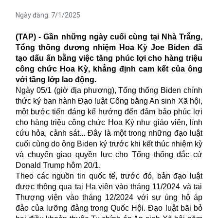
Ngày đăng:
7/1/2025
(TAP) - Gần những ngày cuối cùng tại Nhà Trắng,
Tổng thống đương nhiệm Hoa Kỳ Joe Biden đã
tạo dấu ấn bằng việc tăng phúc lợi cho hàng triệu
công chức Hoa Kỳ, khẳng định cam kết của ông
với tầng lớp lao động.
Ngày 05/1 (giờ địa phương), Tổng thống
Biden chính
thức ký ban hành Đạo luật Công bằng An sinh Xã hội,
một bước tiến đáng kể
hướng đến
đảm bảo phúc lợi
cho hàng triệu công chức Hoa Kỳ như giáo viên, lính
cứu h
ỏa,
cảnh sát.
..
Đây là một trong những đạo luật
cuối cùng
do ông
Biden ký trước khi kết thúc nhiệm kỳ
và chuyển giao quyền lực cho Tổng thống đắc cử
Donald Trump
hôm
20/1.
Theo các nguồn tin quốc tế, trước đó, b
ản đạo luật
được
thông qua tại Hạ viện vào tháng 11
/2024
và
tại
Thượng viện vào tháng 12
/2024 với
sự ủng hộ áp
đảo của lưỡng đảng
trong
Quốc Hội
.
Đ
ạo luật bãi bỏ