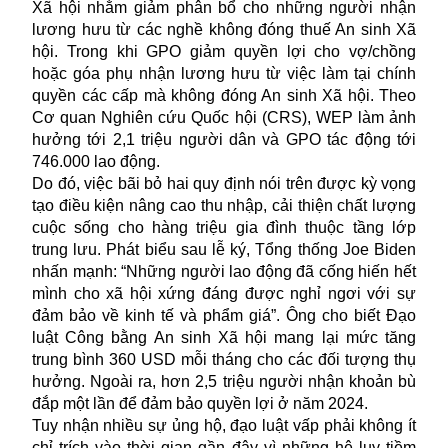
Xã hội nhằm giảm phân bổ cho những người nhận
lương hưu từ các nghề không đóng thuế An sinh Xã
hội. Trong kh
i
GPO giảm quyền lợi cho vợ/chồng
hoặc góa phụ nhận lương hưu từ việc làm tại chính
quyền các cấp mà không đóng An sinh Xã hội. Theo
Cơ quan Nghiên cứu Quốc hội (CRS), WEP
làm
ảnh
hưởng tới 2,1 triệu người
dân
và GPO tác động tới
746.000
lao động
.
Do đó, v
iệc bãi bỏ hai quy định nói trên được kỳ vọng
tạo điều kiện nâng cao thu nhập
,
cải thiện chất lượng
cuộc sống cho hàng triệu gia đình thuộc tầng lớp
trung lưu. Phát biểu sau lễ ký, Tổng thống Joe Biden
nhấn mạnh: “Những người lao động đã cống hiến hết
mình cho xã hội xứng đáng
được
nghỉ ngơi với sự
đảm bảo về kinh tế và phẩm giá”
.
Ông cho biết Đạo
luật Công bằng An sinh Xã hội mang lại mức tăng
trung bình 360 USD mỗi tháng cho các đối tượng thụ
hưởng. Ngoài ra, hơn 2,5 triệu người nhận khoản bù
đắp một lần để đảm bảo quyền lợi
ở
năm 2024.
Tuy nhận nhiều sự ủng hộ
, đạo luật
vấp phải không ít
chỉ trích vào thời gian gần đây
vì những hệ lụy tiềm