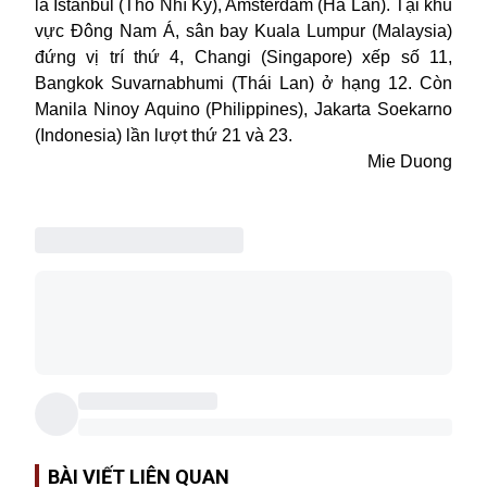
là Istanbul (Thổ Nhĩ Kỳ), Amsterdam (Hà Lan). Tại khu
vực Đông Nam Á, sân bay Kuala Lumpur (Malaysia)
đứng vị trí thứ 4, Changi (Singapore) xếp số 11,
Bangkok Suvarnabhumi (Thái Lan) ở hạng 12. Còn
Manila Ninoy Aquino (Philippines), Jakarta Soekarno
(Indonesia) lần lượt thứ 21 và 23.
Mie Duong
BÀI VIẾT LIÊN QUAN