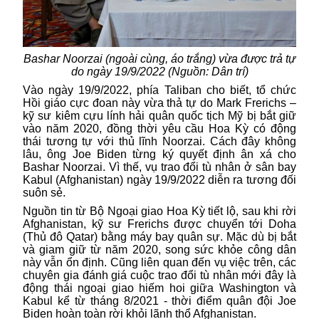
Bashar Noorzai (ngoài cùng, áo trắng) vừa được trả tự
do ngày 19/9/2022 (Nguồn: Dân trí)
Vào ngày 19/9/2022, phía Taliban cho biết, tổ chức
Hồi giáo cực đoan này vừa thả tự do Mark Frerichs –
kỹ sư kiêm cựu lính hải quân quốc tịch Mỹ bị bắt giữ
vào năm 2020, đồng thời yêu cầu Hoa Kỳ có động
thái tương tự với thủ lĩnh Noorzai. Cách đây không
lâu, ông Joe Biden từng ký quyết định ân xá cho
Bashar Noorzai. Vì thế, vụ trao đổi tù nhân ở sân bay
Kabul (Afghanistan) ngày 19/9/2022 diễn ra tương đối
suôn sẻ.
Nguồn tin từ Bộ Ngoại giao Hoa Kỳ tiết lộ, sau khi rời
Afghanistan, kỹ sư Frerichs được chuyển tới Doha
(Thủ đô Qatar) bằng máy bay quân sự. Mặc dù bị bắt
và giam giữ từ năm 2020, song sức khỏe công dân
này vẫn ổn định. Cũng liên quan đến vụ việc trên, các
chuyên gia đánh giá cuộc trao đổi tù nhân mới đây là
động thái ngoại giao hiếm hoi giữa Washington
và
Kabul kể từ tháng 8/2021 - thời điểm quân đội Joe
Biden hoàn toàn rời khỏi lãnh thổ Afghanistan.