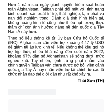
Hơn
1 năm sau ngày giành quyền kiểm soát hoàn
toàn Afghanistan, Taliban phải đối mặt với tình trạng
kinh doanh sản xuất trì trệ, thất nghiệp, lạm phát và
nạn đói nghiêm trọng. Đánh giá tình hình hiện tại,
khủng hoảng kinh tế cũng như thiếu hụt lương thực
thậm chí còn ảnh hưởng nặng nề đến quốc gia Tây
Nam Á này hơn.
Theo số liệu thống kê từ Ủy ban Cứu hộ Quốc tế
(IRC), Afghanistan cần viện trợ khoảng 4,47 tỷ USD
để giảm tải áp lực kinh tế. Nếu không thể kêu gọi hỗ
trợ kịp thời, nhiều khả năng đến cuối năm 2022,
khoảng 97% dân số Afghanistan sẽ sống dưới mức
nghèo khổ. Tuy nhiên, lệnh trừng phạt nhằm vào
chính quyền Taliban vẫn chưa được gỡ bỏ, viễn cảnh
quốc gia Tây Á này nhận viện trợ tài chính từ các tổ
chức nhân đạo thế giới gần như rất khó xảy ra.
Thái Sơn (TH)