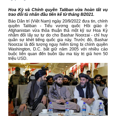
Hoa Kỳ và Chính quyền Taliban vừa hoàn tất vụ
trao đổi tù nhân đầu tiên kể từ tháng 8/2021.
Báo Dân trí (Việt Nam) ngày 20/9/2022 đưa tin, chính
quyền
Taliban
- Tiểu vương quốc Hồi giáo ở
Afghanistan
vừa thỏa thuận thả một kỹ sư
Hoa Kỳ
nhằm đổi lấy sự tự do cho Bashar Noorzai - chỉ huy
quân sự khét tiếng quốc gia này. Trước đó, Bashar
Noorzai là đối tượng nguy hiểm từng bị chính quyền
Washington, D.C. bắt giữ năm 2005 với nhiều cáo
buộc liên quan đến buôn lậu ma túy trị giá hơn 50
triệu USD.